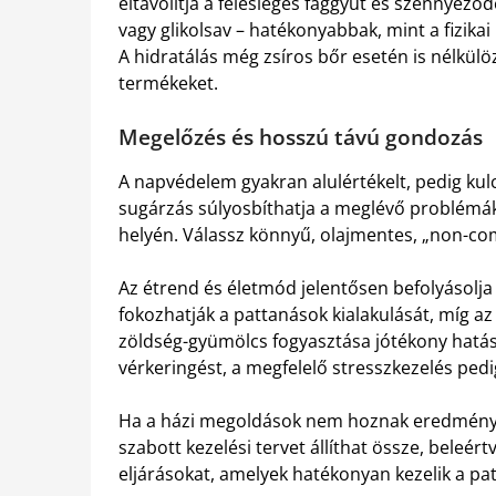
eltávolítja a felesleges faggyút és szennyeződ
vagy glikolsav – hatékonyabbak, mint a fizikai
A hidratálás még zsíros bőr esetén is nélkül
termékeket.
Megelőzés és hosszú távú gondozás
A napvédelem gyakran alulértékelt, pedig ku
sugárzás súlyosbíthatja a meglévő problémák
helyén. Válassz könnyű, olajmentes, „non-c
Az étrend és életmód jelentősen befolyásolja 
fokozhatják a pattanások kialakulását, míg a
zöldség-gyümölcs fogyasztása jótékony hatáss
vérkeringést, a megfelelő stresszkezelés pedi
Ha a házi megoldások nem hoznak eredményt
szabott kezelési tervet állíthat össze, beleér
eljárásokat, amelyek hatékonyan kezelik a pa