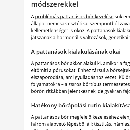
módszerekkel
A
problémás pattanásos bőr kezelése
sok emb
állapot nemcsak esztétikai szempontból zav
kellemetlenséget is okoz. A pattanások kiala
játszanak a hormonális változások, genetikai
A pattanások kialakulásának okai
A pattanásos bőr akkor alakul ki, amikor a f
eltömíti a pórusokat. Ehhez társul a bőrsejt
elszaporodása, ami gyulladáshoz vezet. Külö
folyamatokra – a zsíros bőrtípus természete
bőrön ritkábban jelentkeznek, de gyakran fá
Hatékony bőrápolási rutin kialakítás
A pattanásos bőr megfelelő kezeléséhez elenge
három alapvető lépésből áll: tisztítás, hámlaszt