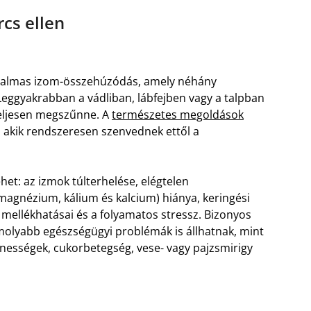
cs ellen
ájdalmas izom-összehúzódás, amely néhány
Leggyakrabban a vádliban, lábfejben vagy a talpban
 teljesen megszűnne. A
természetes megoldások
 akik rendszeresen szenvednek ettől a
et: az izmok túlterhelése, elégtelen
magnézium, kálium és kalcium) hiánya, keringési
mellékhatásai és a folyamatos stressz. Bizonyos
olyabb egészségügyi problémák is állhatnak, mint
enességek, cukorbetegség, vese- vagy pajzsmirigy