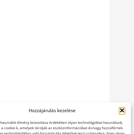
Hozzájárulás kezelése
elhasználói élmény biztosítása érdekében olyan technológiákat használunk,
l a cookie-k, amelyek tárolják az eszközinformációkat és/vagy hozzáférnek
en technológiákhoz való hozzájárulás lehetővé teszi számunkra, hogy olyan