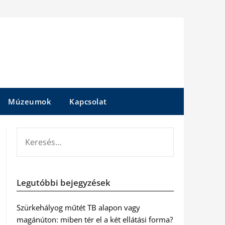
Múzeumok
Kapcsolat
KERESÉS:
Legutóbbi bejegyzések
Szürkehályog műtét TB alapon vagy
magánúton: miben tér el a két ellátási forma?