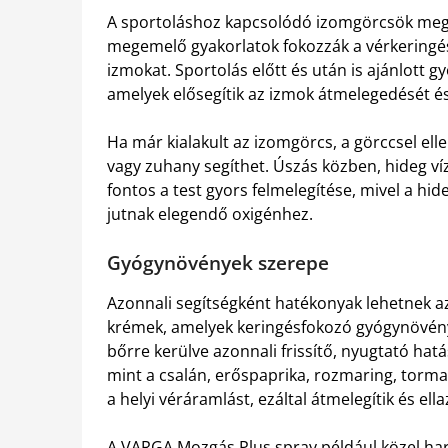
A sportoláshoz kapcsolódó izomgörcsök mege
megemelő gyakorlatok fokozzák a vérkeringést
izmokat. Sportolás előtt és után is ajánlott
amelyek elősegítik az izmok átmelegedését és
Ha már kialakult az izomgörcs, a görccsel ell
vagy zuhany segíthet. Úszás közben, hideg v
fontos a test gyors felmelegítése, mivel a h
jutnak elegendő oxigénhez.
Gyógynövények szerepe
Azonnali segítségként hatékonyak lehetnek a
krémek, amelyek keringésfokozó gyógynövény
bőrre kerülve azonnali frissítő, nyugtató hatá
mint a csalán, erőspaprika, rozmaring, torma
a helyi véráramlást, ezáltal átmelegítik és ella
A VARGA Mozgás Plus spray például közel ha