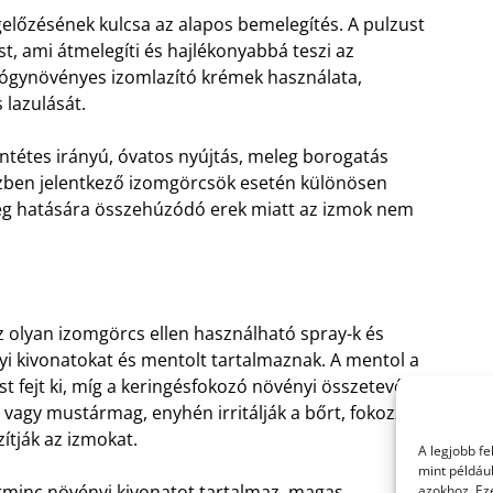
lőzésének kulcsa az alapos bemelegítés. A pulzust
, ami átmelegíti és hajlékonyabbá teszi az
 gyógynövényes izomlazító krémek használata,
 lazulását.
entétes irányú, óvatos nyújtás, meleg borogatás
ízben jelentkező izomgörcsök esetén különösen
ideg hatására összehúzódó erek miatt az izmok nem
z olyan izomgörcs ellen használható spray-k és
i kivonatokat és mentolt tartalmaznak. A mentol a
st fejt ki, míg a keringésfokozó növényi összetevők,
 vagy mustármag, enyhén irritálják a bőrt, fokozzák
zítják az izmokat.
A legjobb f
mint példáu
rminc növényi kivonatot tartalmaz, magas
azokhoz. Ez