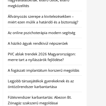
nagyvállalatoknak: eltérő célok, eltérő
megközelítés
Állványozás szerepe a kivitelezésekben –
miért ezen múlik a határidő és a biztonság?
Az online pszichoterápia modern segítség
A házikó ágyak rendkívül népszerűek
PVC ablak trendek 2026 Magyarországon:
merre tart a nyílászárók fejlődése?
A fogászati implantátum korszerű megoldás
Legjobb társasjátékok gyerekeknek és az
öntözőrendszer karbantartása
Fűtésrendszer karbantartás: Abezon Bt.
Zónagáz szakszerű megoldásai