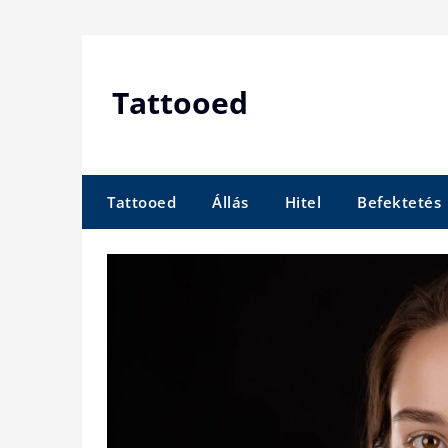
Skip
to
content
Tattooed
Tattooed
Állás
Hitel
Befektetés