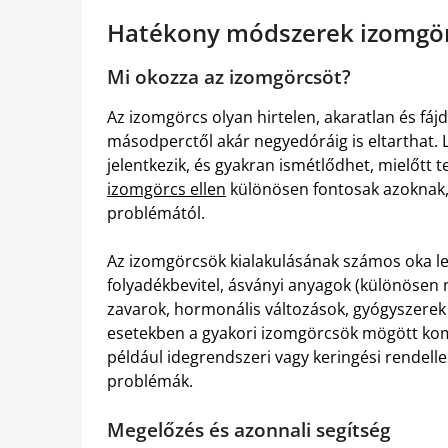
Hatékony módszerek izomgör
Mi okozza az izomgörcsöt?
Az izomgörcs olyan hirtelen, akaratlan és f
másodperctől akár negyedóráig is eltarthat. 
jelentkezik, és gyakran ismétlődhet, mielőtt
izomgörcs ellen
különösen fontosak azoknak,
problémától.
Az izomgörcsök kialakulásának számos oka leh
folyadékbevitel, ásványi anyagok (különösen 
zavarok, hormonális változások, gyógyszerek 
esetekben a gyakori izomgörcsök mögött kom
például idegrendszeri vagy keringési rendell
problémák.
Megelőzés és azonnali segítség