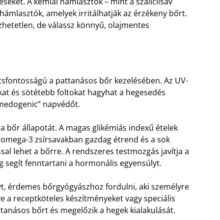
éseket. A kémiai hámlasztók – mint a szalicilsav
 hámlasztók, amelyek irritálhatják az érzékeny bőrt.
özhetetlen, de válassz könnyű, olajmentes
lcsfontosságú a pattanásos bőr kezelésében. Az UV-
at és sötétebb foltokat hagyhat a hegesedés
omedogenic” napvédőt.
a bőr állapotát. A magas glikémiás indexű ételek
z omega-3 zsírsavakban gazdag étrend és a sok
al lehet a bőrre. A rendszeres testmozgás javítja a
g segít fenntartani a hormonális egyensúlyt.
, érdemes bőrgyógyászhoz fordulni, aki személyre
tve a receptköteles készítményeket vagy speciális
ttanásos bőrt és megelőzik a hegek kialakulását.