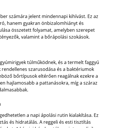
er számára jelent mindennapi kihívást. Ez az
aró, hanem gyakran önbizalomhiányt és
kulása összetett folyamat, amelyben szerepet
 tényezők, valamint a bőrápolási szokások.
aggyúmirigyek túlműködnek, és a termelt faggyú
ek rendellenes szarusodása és a baktériumok
nböző bőrtípusok eltérően reagálnak ezekre a
sen hajlamosabb a pattanásokra, míg a száraz
jdalmasabbak.
a
dhetetlen a napi ápolási rutin kialakítása. Ez
ás és hidratálás. A reggeli és esti tisztítás