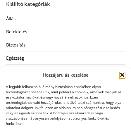
Kiállító kategóriák
Állás
Befektetés
Biztosítás
Egészség
Hitel
Hozzájárulás kezelése
Ingatlan
A legjobb felhasználói élmény biztosítása érdekében olyan
technológiákat használunk, mint például a cookie-k, amelyek tárolják az
Művészetek és szórakozás
eszközinformációkat és/vagy hozzáférnek azokhoz. Ezen
technológiákhoz való hozzájárulás lehetővé teszi számunkra, hogy olyan
adatokat dolgozzunk fel ezen az oldalon, mint a böngészési viselkedés
Múzeumok
vagy az egyedi azonosítók. A hozzájárulás elmaradása vagy
visszavonása hátrányosan befolyásolhat bizonyos funkciókat és
Szolgáltatás
funkciókat.