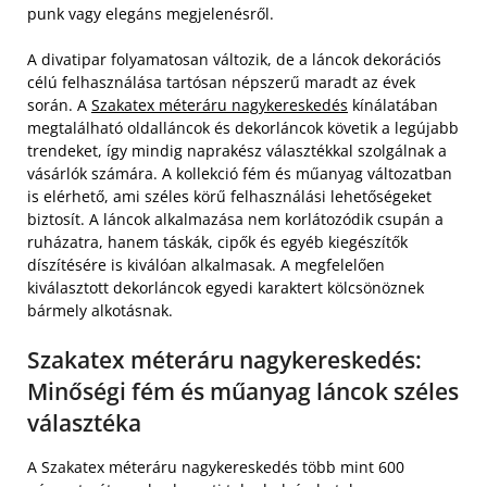
punk vagy elegáns megjelenésről.
A divatipar folyamatosan változik, de a láncok dekorációs
célú felhasználása tartósan népszerű maradt az évek
során. A
Szakatex méteráru nagykereskedés
kínálatában
megtalálható oldalláncok és dekorláncok követik a legújabb
trendeket, így mindig naprakész választékkal szolgálnak a
vásárlók számára. A kollekció fém és műanyag változatban
is elérhető, ami széles körű felhasználási lehetőségeket
biztosít. A láncok alkalmazása nem korlátozódik csupán a
ruházatra, hanem táskák, cipők és egyéb kiegészítők
díszítésére is kiválóan alkalmasak. A megfelelően
kiválasztott dekorláncok egyedi karaktert kölcsönöznek
bármely alkotásnak.
Szakatex méteráru nagykereskedés:
Minőségi fém és műanyag láncok széles
választéka
A Szakatex méteráru nagykereskedés több mint 600