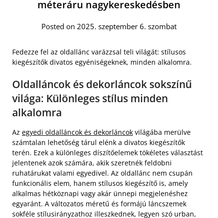
méteráru nagykereskedésben
Posted on 2025. szeptember 6. szombat
Fedezze fel az oldallánc varázzsal teli világát: stílusos
kiegészítők divatos egyéniségeknek, minden alkalomra.
Oldalláncok és dekorláncok sokszínű
világa: Különleges stílus minden
alkalomra
Az
egyedi oldalláncok és dekorláncok
világába merülve
számtalan lehetőség tárul elénk a divatos kiegészítők
terén. Ezek a különleges díszítőelemek tökéletes választást
jelentenek azok számára, akik szeretnék feldobni
ruhatárukat valami egyedivel. Az oldallánc nem csupán
funkcionális elem, hanem stílusos kiegészítő is, amely
alkalmas hétköznapi vagy akár ünnepi megjelenéshez
egyaránt. A változatos méretű és formájú láncszemek
sokféle stílusirányzathoz illeszkednek, legyen szó urban,