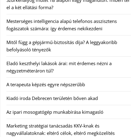
Szürkehályog műtét TB alapon vagy magánúton: miben tér
el a két ellátási forma?
Mesterséges intelligencia alapú telefonos asszisztens
fogászatok számára: így érdemes nekikezdeni
Mitől függ a gépjármű-biztosítás díja? A leggyakoribb
befolyásoló tényezők
Eladó keszthelyi lakások árai: mit érdemes nézni a
négyzetméteráron túl?
A terapeuta képzés egyre népszerűbb
Kiadó iroda Debrecen területén bőven akad
Az ipari mosogatógép munkabírása kimagasló
Marketing stratégiai tanácsadás KKV-knak és
nagyvállalatoknak: eltérő célok, eltérő megközelítés