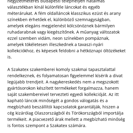
négyzetméteres budapesti telephelyén hatalmas
választékban kínál különféle láncokat és egyéb
méterárukat. A fém oldalláncok klasszikus ezüst és arany
színekben érhetőek el, különböző szemnagyságban,
amelyek elegáns megjelenést kölcsönöznek bármilyen
ruhadarabnak vagy kiegészítőnek. A műanyag változatok
ezzel szemben vidám, neon színekben pompáznak,
amelyek tökéletesen illeszkednek a tavaszi-nyári
kollekciókhoz, és képesek feldobni a hétköznapi öltözékeket
is.
A Szakatex szakemberei komoly szakmai tapasztalattal
rendelkeznek, és folyamatosan figyelemmel kísérik a divat
legújabb trendjeit. A nagykereskedés nem a megszokott
gyártósorokon készített termékeket forgalmazza, hanem
saját szakembereivel tervezteti egyedi kollekcióját. Az itt
kapható láncok minőségét a gondos válogatás és a
megbízható beszállítói kapcsolatok garantálják, hiszen a
cég kizárólag Olaszországból és Törökországból importálja
termékeit. A piacvezető árak mellett a megbízható minőség
is fontos szempont a Szakatex számára.