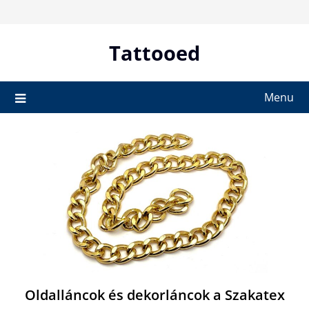
Skip
to
content
Tattooed
Menu
Oldalláncok és dekorláncok a Szakatex