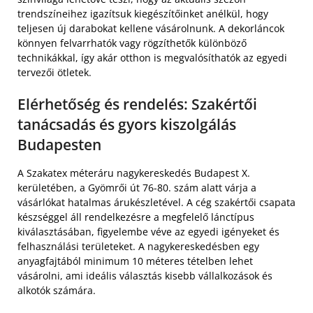
trendszíneihez igazítsuk kiegészítőinket anélkül, hogy
teljesen új darabokat kellene vásárolnunk. A dekorláncok
könnyen felvarrhatók vagy rögzíthetők különböző
technikákkal, így akár otthon is megvalósíthatók az egyedi
tervezői ötletek.
Elérhetőség és rendelés: Szakértői
tanácsadás és gyors kiszolgálás
Budapesten
A Szakatex méteráru nagykereskedés Budapest X.
kerületében, a Gyömrői út 76-80. szám alatt várja a
vásárlókat hatalmas árukészletével. A cég szakértői csapata
készséggel áll rendelkezésre a megfelelő lánctípus
kiválasztásában, figyelembe véve az egyedi igényeket és
felhasználási területeket. A nagykereskedésben egy
anyagfajtából minimum 10 méteres tételben lehet
vásárolni, ami ideális választás kisebb vállalkozások és
alkotók számára.