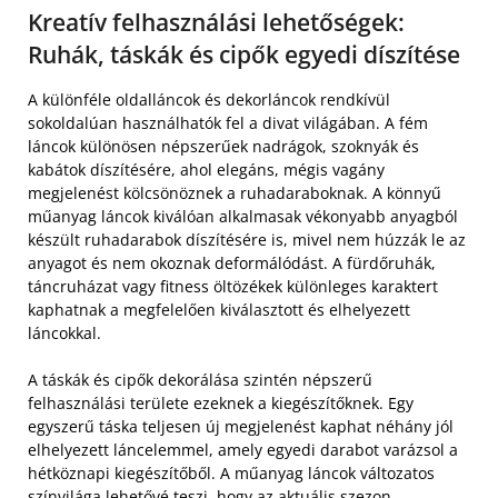
Kreatív felhasználási lehetőségek:
Ruhák, táskák és cipők egyedi díszítése
A különféle oldalláncok és dekorláncok rendkívül
sokoldalúan használhatók fel a divat világában. A fém
láncok különösen népszerűek nadrágok, szoknyák és
kabátok díszítésére, ahol elegáns, mégis vagány
megjelenést kölcsönöznek a ruhadaraboknak. A könnyű
műanyag láncok kiválóan alkalmasak vékonyabb anyagból
készült ruhadarabok díszítésére is, mivel nem húzzák le az
anyagot és nem okoznak deformálódást. A fürdőruhák,
táncruházat vagy fitness öltözékek különleges karaktert
kaphatnak a megfelelően kiválasztott és elhelyezett
láncokkal.
A táskák és cipők dekorálása szintén népszerű
felhasználási területe ezeknek a kiegészítőknek. Egy
egyszerű táska teljesen új megjelenést kaphat néhány jól
elhelyezett láncelemmel, amely egyedi darabot varázsol a
hétköznapi kiegészítőből. A műanyag láncok változatos
színvilága lehetővé teszi, hogy az aktuális szezon