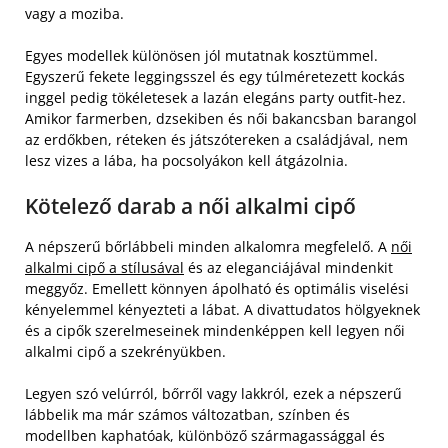
vagy a moziba.
Egyes modellek különösen jól mutatnak kosztümmel.
Egyszerű fekete leggingsszel és egy túlméretezett kockás
inggel pedig tökéletesek a lazán elegáns party outfit-hez.
Amikor farmerben, dzsekiben és női bakancsban barangol
az erdőkben, réteken és játszótereken a családjával, nem
lesz vizes a lába, ha pocsolyákon kell átgázolnia.
Kötelező darab a női alkalmi cipő
A népszerű bőrlábbeli minden alkalomra megfelelő. A
női
alkalmi cipő a stílusával
és az eleganciájával mindenkit
meggyőz. Emellett könnyen ápolható és optimális viselési
kényelemmel kényezteti a lábat. A divattudatos hölgyeknek
és a cipők szerelmeseinek mindenképpen kell legyen női
alkalmi cipő a szekrényükben.
Legyen szó velúrról, bőrről vagy lakkról, ezek a népszerű
lábbelik ma már számos változatban, színben és
modellben kaphatóak, különböző szármagassággal és