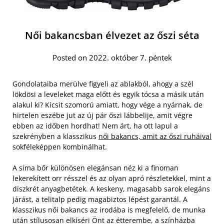
Női bakancsban élvezet az őszi séta
Posted on 2022. október 7. péntek
Gondolataiba merülve figyeli az ablakból, ahogy a szél
lökdösi a leveleket maga előtt és egyik tócsa a másik után
alakul ki? Kicsit szomorú amiatt, hogy vége a nyárnak, de
hirtelen eszébe jut az új pár őszi lábbelije, amit végre
ebben az időben hordhat! Nem árt, ha ott lapul a
szekrényben a klasszikus
női bakancs, amit az őszi ruháival
sokféleképpen kombinálhat.
A sima bőr különösen elegánsan néz ki a finoman
lekerekített orr résszel és az olyan apró részletekkel, mint a
diszkrét anyagbetétek. A keskeny, magasabb sarok elegáns
járást, a telitalp pedig magabiztos lépést garantál. A
klasszikus női bakancs az irodába is megfelelő, de munka
után stílusosan elkíséri Önt az étterembe, a színházba