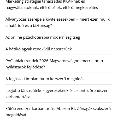
Marketing stratégiai tanácsadás KKV-knak és
nagyvállalatoknak: eltérő célok, eltérő megközelítés
Állványozás szerepe a kivitelezésekben – miért ezen múlik
a határidő és a biztonság?
Az online pszichoterápia modern segítség
A házikó ágyak rendkívül népszerűek
PVC ablak trendek 2026 Magyarországon: merre tart a
nyílászárók fejlődése?
A fogászati implantátum korszerű megoldás
Legjobb társasjátékok gyerekeknek és az öntözőrendszer
karbantartása
Fűtésrendszer karbantartás: Abezon Bt. Zónagáz szakszerű
megoldásai