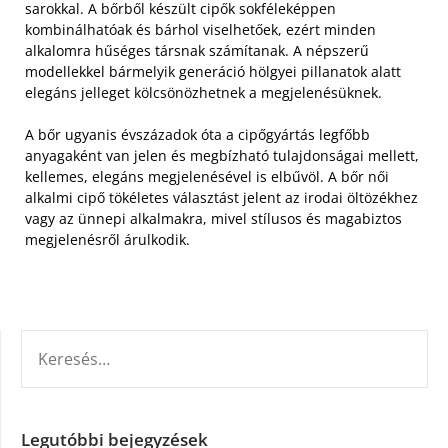
sarokkal. A bőrből készült cipők sokféleképpen
kombinálhatóak és bárhol viselhetőek, ezért minden
alkalomra hűséges társnak számítanak. A népszerű
modellekkel bármelyik generáció hölgyei pillanatok alatt
elegáns jelleget kölcsönözhetnek a megjelenésüknek.
A bőr ugyanis évszázadok óta a cipőgyártás legfőbb
anyagaként van jelen és megbízható tulajdonságai mellett,
kellemes, elegáns megjelenésével is elbűvöl. A bőr női
alkalmi cipő tökéletes választást jelent az irodai öltözékhez
vagy az ünnepi alkalmakra, mivel stílusos és magabiztos
megjelenésről árulkodik.
KERESÉS:
Legutóbbi bejegyzések