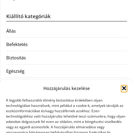
Kiállító kategóriák
Állás
Befektetés
Biztosítás
Egészség
Hitel
Hozzájárulás kezelése
Ingatlan
A legjobb felhasználói élmény biztosítása érdekében olyan
technológiákat használunk, mint például a cookie-k, amelyek tárolják az
Művészetek és szórakozás
eszközinformációkat és/vagy hozzáférnek azokhoz. Ezen
technológiákhoz való hozzájárulás lehetővé teszi számunkra, hogy olyan
adatokat dolgozzunk fel ezen az oldalon, mint a böngészési viselkedés
Múzeumok
vagy az egyedi azonosítók. A hozzájárulás elmaradása vagy
visszavonása hátrányosan befolyásolhat bizonyos funkciókat és