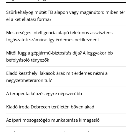
Szürkehályog műtét TB alapon vagy magánúton: miben tér
el a két ellátási forma?
Mesterséges intelligencia alapú telefonos asszisztens
fogászatok számára: így érdemes nekikezdeni
Mitől függ a gépjármű-biztosítás díja? A leggyakoribb
befolyásoló tényezők
Eladó keszthelyi lakások árai: mit érdemes nézni a
négyzetméteráron túl?
A terapeuta képzés egyre népszerűbb
Kiadó iroda Debrecen területén bőven akad
Az ipari mosogatógép munkabírása kimagasló