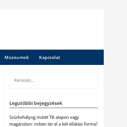
Múzeumok
Kapcsolat
KERESÉS:
Legutóbbi bejegyzések
Szürkehályog műtét TB alapon vagy
magánúton: miben tér el a két ellátási forma?