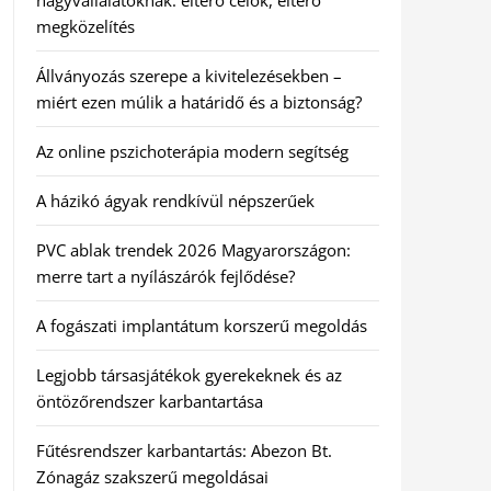
nagyvállalatoknak: eltérő célok, eltérő
megközelítés
Állványozás szerepe a kivitelezésekben –
miért ezen múlik a határidő és a biztonság?
Az online pszichoterápia modern segítség
A házikó ágyak rendkívül népszerűek
PVC ablak trendek 2026 Magyarországon:
merre tart a nyílászárók fejlődése?
A fogászati implantátum korszerű megoldás
Legjobb társasjátékok gyerekeknek és az
öntözőrendszer karbantartása
Fűtésrendszer karbantartás: Abezon Bt.
Zónagáz szakszerű megoldásai