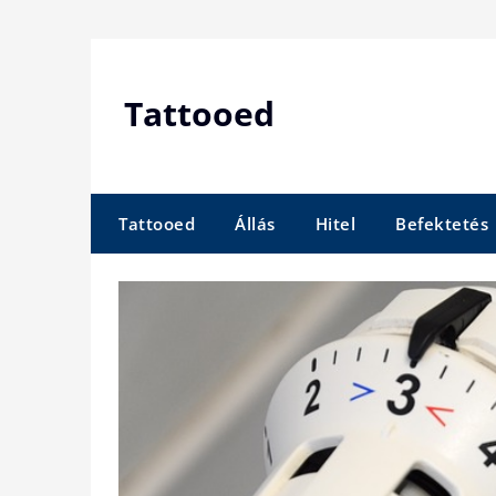
Skip
to
content
Tattooed
Tattooed
Állás
Hitel
Befektetés