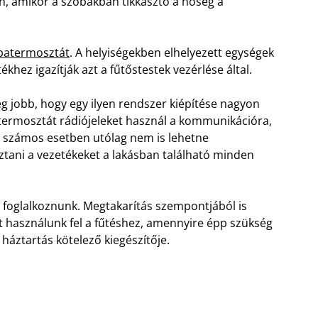
n, amikor a szobákban tikkasztó a hőség a
obatermosztát
. A helyiségekben elhelyezett egységek
khez igazítják azt a fűtőstestek vezérlése által.
 jobb, hogy egy ilyen rendszer kiépítése nagyon
termosztát rádiójeleket használ a kommunikációra,
Ez számos esetben utólag nem is lehetne
sztani a vezetékeket a lakásban található minden
l foglalkoznunk. Megtakarítás szempontjából is
t használunk fel a fűtéshez, amennyire épp szükség
áztartás kötelező kiegészítője.