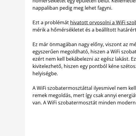
hőmérsékletet egy épületen belül. Kellemetle
nappaliban pedig meg lehet fagyni.
Ezt a problémát
hivatott orvosolni a WiFi sz
mérik a hőmérsékletet és a beállított határérté
Ez már önmagában nagy előny, viszont az még
egyszerűen megoldható, hiszen a WiFi szoba
ezért nem kell bekábelezni az egész lakást. 
kivitelezhető, hiszen egy pontból kéne széto
helyiségbe.
A WiFi szobatermosztáttal ilyesmivel nem kel
remek megoldás, mert így csak annyi energiá
van. A WiFi szobatermosztát minden modern h