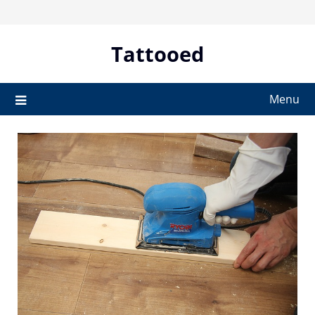
Skip
to
content
Tattooed
Menu