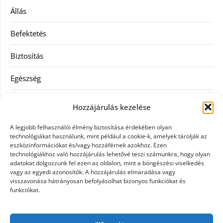
Állás
Befektetés
Biztosítás
Egészség
Hitel
Hozzájárulás kezelése
Ingatlan
A legjobb felhasználói élmény biztosítása érdekében olyan
technológiákat használunk, mint például a cookie-k, amelyek tárolják az
Művészetek és szórakozás
eszközinformációkat és/vagy hozzáférnek azokhoz. Ezen
technológiákhoz való hozzájárulás lehetővé teszi számunkra, hogy olyan
adatokat dolgozzunk fel ezen az oldalon, mint a böngészési viselkedés
Múzeumok
vagy az egyedi azonosítók. A hozzájárulás elmaradása vagy
visszavonása hátrányosan befolyásolhat bizonyos funkciókat és
Szolgáltatás
funkciókat.
Szórakozás