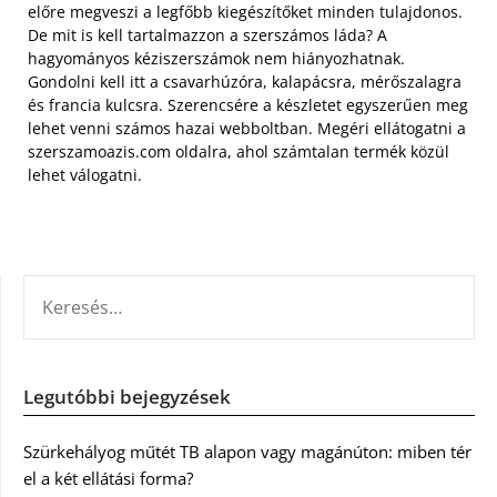
előre megveszi a legfőbb kiegészítőket minden tulajdonos.
De mit is kell tartalmazzon a szerszámos láda? A
hagyományos kéziszerszámok nem hiányozhatnak.
Gondolni kell itt a csavarhúzóra, kalapácsra, mérőszalagra
és francia kulcsra. Szerencsére a készletet egyszerűen meg
lehet venni számos hazai webboltban. Megéri ellátogatni a
szerszamoazis.com oldalra, ahol számtalan termék közül
lehet válogatni.
KERESÉS:
Legutóbbi bejegyzések
Szürkehályog műtét TB alapon vagy magánúton: miben tér
el a két ellátási forma?