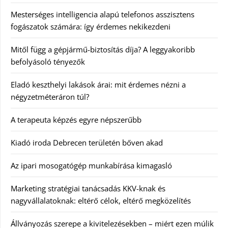
Mesterséges intelligencia alapú telefonos asszisztens
fogászatok számára: így érdemes nekikezdeni
Mitől függ a gépjármű-biztosítás díja? A leggyakoribb
befolyásoló tényezők
Eladó keszthelyi lakások árai: mit érdemes nézni a
négyzetméteráron túl?
A terapeuta képzés egyre népszerűbb
Kiadó iroda Debrecen területén bőven akad
Az ipari mosogatógép munkabírása kimagasló
Marketing stratégiai tanácsadás KKV-knak és
nagyvállalatoknak: eltérő célok, eltérő megközelítés
Állványozás szerepe a kivitelezésekben – miért ezen múlik