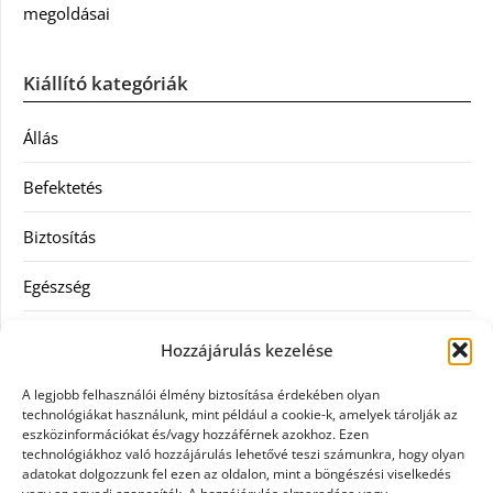
megoldásai
Kiállító kategóriák
Állás
Befektetés
Biztosítás
Egészség
Hitel
Hozzájárulás kezelése
Ingatlan
A legjobb felhasználói élmény biztosítása érdekében olyan
technológiákat használunk, mint például a cookie-k, amelyek tárolják az
Művészetek és szórakozás
eszközinformációkat és/vagy hozzáférnek azokhoz. Ezen
technológiákhoz való hozzájárulás lehetővé teszi számunkra, hogy olyan
adatokat dolgozzunk fel ezen az oldalon, mint a böngészési viselkedés
Múzeumok