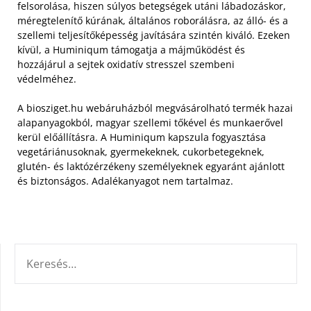
felsorolása, hiszen súlyos betegségek utáni lábadozáskor,
méregtelenítő kúrának, általános roborálásra, az álló- és a
szellemi teljesítőképesség javítására szintén kiváló. Ezeken
kívül, a Huminiqum támogatja a májműködést és
hozzájárul a sejtek oxidatív stresszel szembeni
védelméhez.
A biosziget.hu webáruházból megvásárolható termék hazai
alapanyagokból, magyar szellemi tőkével és munkaerővel
kerül előállításra. A Huminiqum kapszula fogyasztása
vegetáriánusoknak, gyermekeknek, cukorbetegeknek,
glutén- és laktózérzékeny személyeknek egyaránt ajánlott
és biztonságos. Adalékanyagot nem tartalmaz.
KERESÉS: