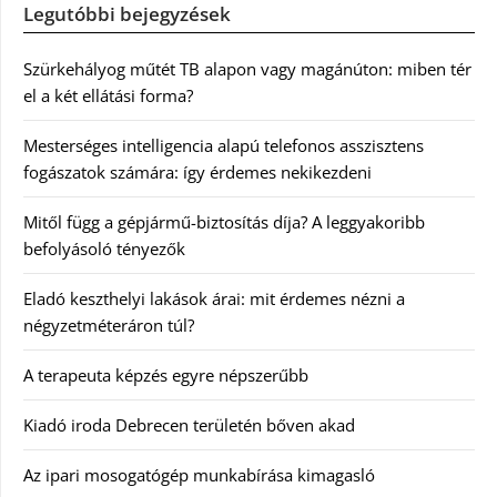
Legutóbbi bejegyzések
Szürkehályog műtét TB alapon vagy magánúton: miben tér
el a két ellátási forma?
Mesterséges intelligencia alapú telefonos asszisztens
fogászatok számára: így érdemes nekikezdeni
Mitől függ a gépjármű-biztosítás díja? A leggyakoribb
befolyásoló tényezők
Eladó keszthelyi lakások árai: mit érdemes nézni a
négyzetméteráron túl?
A terapeuta képzés egyre népszerűbb
Kiadó iroda Debrecen területén bőven akad
Az ipari mosogatógép munkabírása kimagasló