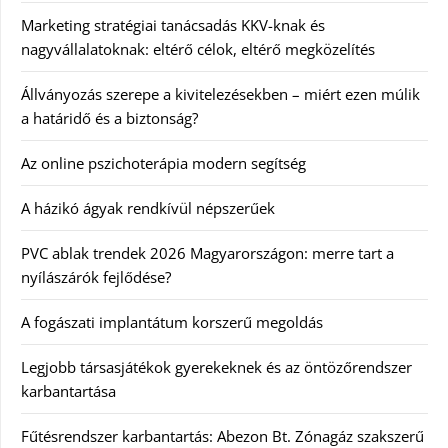
Marketing stratégiai tanácsadás KKV-knak és
nagyvállalatoknak: eltérő célok, eltérő megközelítés
Állványozás szerepe a kivitelezésekben – miért ezen múlik
a határidő és a biztonság?
Az online pszichoterápia modern segítség
A házikó ágyak rendkívül népszerűek
PVC ablak trendek 2026 Magyarországon: merre tart a
nyílászárók fejlődése?
A fogászati implantátum korszerű megoldás
Legjobb társasjátékok gyerekeknek és az öntözőrendszer
karbantartása
Fűtésrendszer karbantartás: Abezon Bt. Zónagáz szakszerű