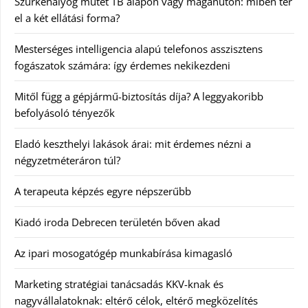
Szürkehályog műtét TB alapon vagy magánúton: miben tér
el a két ellátási forma?
Mesterséges intelligencia alapú telefonos asszisztens
fogászatok számára: így érdemes nekikezdeni
Mitől függ a gépjármű-biztosítás díja? A leggyakoribb
befolyásoló tényezők
Eladó keszthelyi lakások árai: mit érdemes nézni a
négyzetméteráron túl?
A terapeuta képzés egyre népszerűbb
Kiadó iroda Debrecen területén bőven akad
Az ipari mosogatógép munkabírása kimagasló
Marketing stratégiai tanácsadás KKV-knak és
nagyvállalatoknak: eltérő célok, eltérő megközelítés