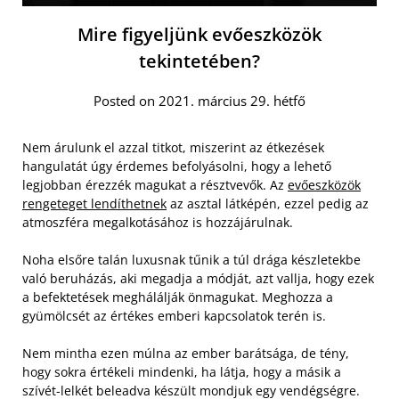
Mire figyeljünk evőeszközök
tekintetében?
Posted on 2021. március 29. hétfő
Nem árulunk el azzal titkot, miszerint az étkezések
hangulatát úgy érdemes befolyásolni, hogy a lehető
legjobban érezzék magukat a résztvevők. Az
evőeszközök
rengeteget lendíthetnek
az asztal látképén, ezzel pedig az
atmoszféra megalkotásához is hozzájárulnak.
Noha elsőre talán luxusnak tűnik a túl drága készletekbe
való beruházás, aki megadja a módját, azt vallja, hogy ezek
a befektetések meghálálják önmagukat. Meghozza a
gyümölcsét az értékes emberi kapcsolatok terén is.
Nem mintha ezen múlna az ember barátsága, de tény,
hogy sokra értékeli mindenki, ha látja, hogy a másik a
szívét-lelkét beleadva készült mondjuk egy vendégségre.