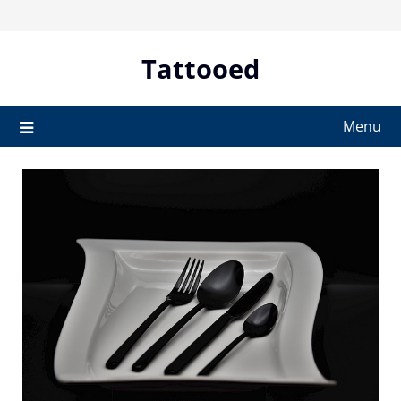
Skip
to
content
Tattooed
Menu