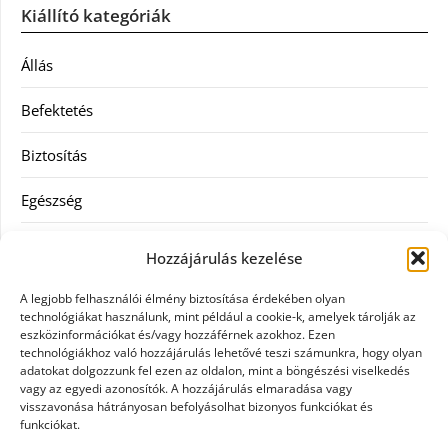
Kiállító kategóriák
Állás
Befektetés
Biztosítás
Egészség
Hitel
Hozzájárulás kezelése
Ingatlan
A legjobb felhasználói élmény biztosítása érdekében olyan
technológiákat használunk, mint például a cookie-k, amelyek tárolják az
Művészetek és szórakozás
eszközinformációkat és/vagy hozzáférnek azokhoz. Ezen
technológiákhoz való hozzájárulás lehetővé teszi számunkra, hogy olyan
adatokat dolgozzunk fel ezen az oldalon, mint a böngészési viselkedés
Múzeumok
vagy az egyedi azonosítók. A hozzájárulás elmaradása vagy
visszavonása hátrányosan befolyásolhat bizonyos funkciókat és
Szolgáltatás
funkciókat.