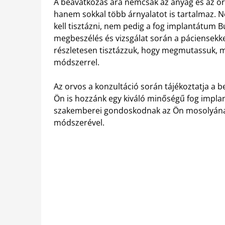
A beavatkozás ára nemcsak az anyag és az or
hanem sokkal több árnyalatot is tartalmaz.
Ne
kell tisztázni, nem pedig a fog implantátum
megbeszélés és vizsgálat során a páciensekke
részletesen tisztázzuk, hogy megmutassuk, me
módszerrel.
Az orvos a konzultáció során tájékoztatja a b
Ön is hozzánk egy kiváló minőségű fog impla
szakemberei gondoskodnak az Ön mosolyának t
módszerével.