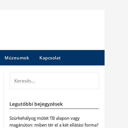
Múzeumok
Kapcsolat
KERESÉS:
Legutóbbi bejegyzések
Szürkehályog műtét TB alapon vagy
magánúton: miben tér el a két ellátási forma?