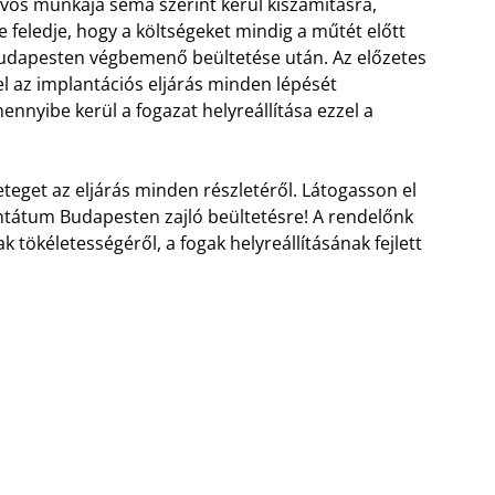
vos munkája séma szerint kerül kiszámításra,
 feledje, hogy a költségeket mindig a műtét előtt
 Budapesten végbemenő beültetése után. Az előzetes
l az implantációs eljárás minden lépését
nnyibe kerül a fogazat helyreállítása ezzel a
eteget az eljárás minden részletéről. Látogasson el
ntátum Budapesten zajló beültetésre! A rendelőnk
ökéletességéről, a fogak helyreállításának fejlett