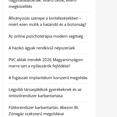
nagyvállalatoknak: eltérő célok, eltérő
megközelítés
Állványozás szerepe a kivitelezésekben –
miért ezen múlik a határidő és a biztonság?
Az online pszichoterápia modern segítség
A házikó ágyak rendkívül népszerűek
PVC ablak trendek 2026 Magyarországon:
merre tart a nyílászárók fejlődése?
A fogászati implantátum korszerű megoldás
Legjobb társasjátékok gyerekeknek és az
öntözőrendszer karbantartása
Fűtésrendszer karbantartás: Abezon Bt.
Zónagáz szakszerű megoldásai