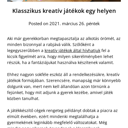
Klasszikus kreatív játékok egy helyen
Posted on 2021. március 26. péntek
Aki már gyerekkorban megtapasztalja az alkotás örömét, az
minden bizonnyal a rabjává válik. Szőlőként a
legegyszerűbben a
kreatív játékok által hívhatjuk
fel a
kicsik figyelmét arra, hogy milyen sikerélményben lehet
részük, ha a fantáziájukat használva készítenek valamit.
Ehhez nagyon sokféle eszköz áll a rendelkezésükre, kreatív
játékok formájában. Szerencsére, manapság már könnyebb
dolgunk van, mert nem kell állandóan azon törnünk a
fejünket, hogy mit adjunk a gyerek kezébe, amivel játék
közben tanulhat.
A játékkészítő cégek rengeteg példányt dobtak a piacra az
elmúlt években, ezért mindenki megtalálhatja a
gyermekének leginkább megfelelő változatokat. Még