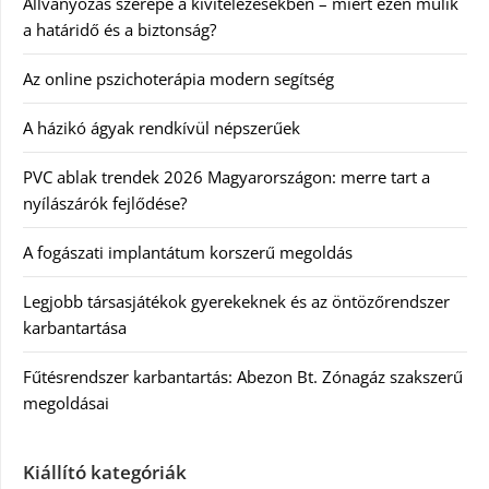
Állványozás szerepe a kivitelezésekben – miért ezen múlik
a határidő és a biztonság?
Az online pszichoterápia modern segítség
A házikó ágyak rendkívül népszerűek
PVC ablak trendek 2026 Magyarországon: merre tart a
nyílászárók fejlődése?
A fogászati implantátum korszerű megoldás
Legjobb társasjátékok gyerekeknek és az öntözőrendszer
karbantartása
Fűtésrendszer karbantartás: Abezon Bt. Zónagáz szakszerű
megoldásai
Kiállító kategóriák