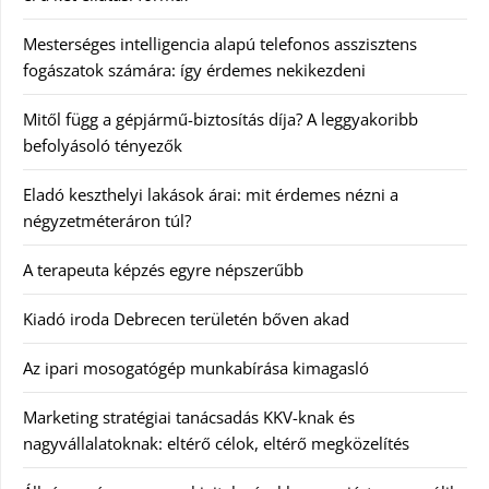
Mesterséges intelligencia alapú telefonos asszisztens
fogászatok számára: így érdemes nekikezdeni
Mitől függ a gépjármű-biztosítás díja? A leggyakoribb
befolyásoló tényezők
Eladó keszthelyi lakások árai: mit érdemes nézni a
négyzetméteráron túl?
A terapeuta képzés egyre népszerűbb
Kiadó iroda Debrecen területén bőven akad
Az ipari mosogatógép munkabírása kimagasló
Marketing stratégiai tanácsadás KKV-knak és
nagyvállalatoknak: eltérő célok, eltérő megközelítés