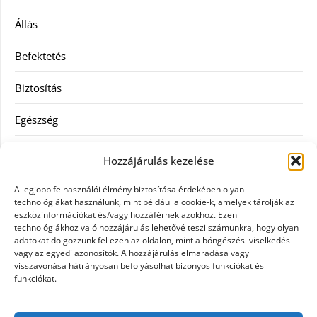
Állás
Befektetés
Biztosítás
Egészség
Hitel
Hozzájárulás kezelése
Ingatlan
A legjobb felhasználói élmény biztosítása érdekében olyan
technológiákat használunk, mint például a cookie-k, amelyek tárolják az
Művészetek és szórakozás
eszközinformációkat és/vagy hozzáférnek azokhoz. Ezen
technológiákhoz való hozzájárulás lehetővé teszi számunkra, hogy olyan
adatokat dolgozzunk fel ezen az oldalon, mint a böngészési viselkedés
Múzeumok
vagy az egyedi azonosítók. A hozzájárulás elmaradása vagy
visszavonása hátrányosan befolyásolhat bizonyos funkciókat és
Szolgáltatás
funkciókat.
Szórakozás