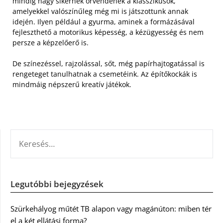
mindig nagy sikernek örvendenek a klasszikusok,
amelyekkel valószínűleg még mi is játszottunk annak
idején. Ilyen például a gyurma, aminek a formázásával
fejleszthető a motorikus képesség, a kézügyesség és nem
persze a képzelőerő is.
De színezéssel, rajzolással, sőt, még papírhajtogatással is
rengeteget tanulhatnak a csemetéink. Az építőkockák is
mindmáig népszerű kreatív játékok.
KERESÉS:
Legutóbbi bejegyzések
Szürkehályog műtét TB alapon vagy magánúton: miben tér
el a két ellátási forma?