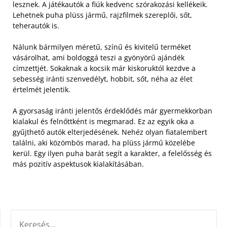
lesznek. A játékautók a fiúk kedvenc szórakozási kellékeik.
Lehetnek puha plüss jármű, rajzfilmek szereplői, sőt,
teherautók is.
Nálunk bármilyen méretű, színű és kivitelű terméket
vásárolhat, ami boldoggá teszi a gyönyörű ajándék
címzettjét. Sokaknak a kocsik már kiskoruktól kezdve a
sebesség iránti szenvedélyt, hobbit, sőt, néha az élet
értelmét jelentik.
A gyorsaság iránti jelentős érdeklődés már gyermekkorban
kialakul és felnőttként is megmarad. Ez az egyik oka a
gyűjthető autók elterjedésének. Nehéz olyan fiatalembert
találni, aki közömbös marad, ha plüss jármű közelébe
kerül. Egy ilyen puha barát segít a karakter, a felelősség és
más pozitív aspektusok kialakításában.
KERESÉS: