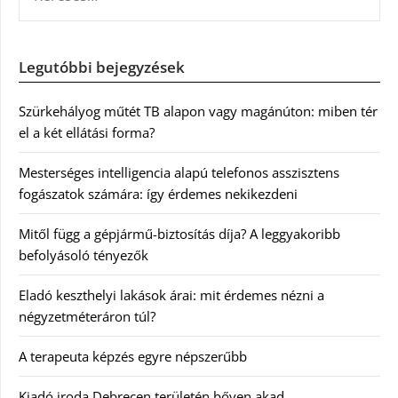
Legutóbbi bejegyzések
Szürkehályog műtét TB alapon vagy magánúton: miben tér
el a két ellátási forma?
Mesterséges intelligencia alapú telefonos asszisztens
fogászatok számára: így érdemes nekikezdeni
Mitől függ a gépjármű-biztosítás díja? A leggyakoribb
befolyásoló tényezők
Eladó keszthelyi lakások árai: mit érdemes nézni a
négyzetméteráron túl?
A terapeuta képzés egyre népszerűbb
Kiadó iroda Debrecen területén bőven akad