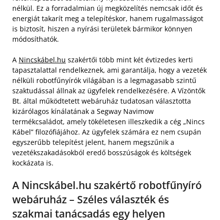
nélkül. Ez a forradalmian új megközelítés nemcsak időt és
energiát takarít meg a telepítéskor, hanem rugalmasságot
is biztosít, hiszen a nyírási területek bármikor könnyen
módosíthatók.
A
Nincskábel.hu
szakértői több mint két évtizedes kerti
tapasztalattal rendelkeznek, ami garantálja, hogy a vezeték
nélküli robotfűnyírók világában is a legmagasabb szintű
szaktudással állnak az ügyfelek rendelkezésére. A Vízöntők
Bt. által működtetett webáruház tudatosan választotta
kizárólagos kínálatának a Segway Navimow
termékcsaládot, amely tökéletesen illeszkedik a cég „Nincs
Kábel” filozófiájához. Az ügyfelek számára ez nem csupán
egyszerűbb telepítést jelent, hanem megszűnik a
vezetékszakadásokból eredő bosszúságok és költségek
kockázata is.
A Nincskábel.hu szakértő robotfűnyíró
webáruház – Széles választék és
szakmai tanácsadás egy helyen