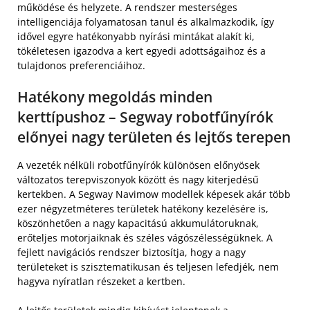
működése és helyzete. A rendszer mesterséges
intelligenciája folyamatosan tanul és alkalmazkodik, így
idővel egyre hatékonyabb nyírási mintákat alakít ki,
tökéletesen igazodva a kert egyedi adottságaihoz és a
tulajdonos preferenciáihoz.
Hatékony megoldás minden
kerttípushoz – Segway robotfűnyírók
előnyei nagy területen és lejtős terepen
A vezeték nélküli robotfűnyírók különösen előnyösek
változatos terepviszonyok között és nagy kiterjedésű
kertekben. A Segway Navimow modellek képesek akár több
ezer négyzetméteres területek hatékony kezelésére is,
köszönhetően a nagy kapacitású akkumulátoruknak,
erőteljes motorjaiknak és széles vágószélességüknek. A
fejlett navigációs rendszer biztosítja, hogy a nagy
területeket is szisztematikusan és teljesen lefedjék, nem
hagyva nyíratlan részeket a kertben.