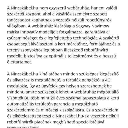
A Nincskábel.hu nem egyszerű webáruház, hanem valódi
szakértői központ, ahol a vásárlók személyre szabott
tanácsadást kaphatnak a vezeték nélküli robotfűnyírók
világában. A webáruház kizárólag a Segway Navimow
márka innovatív modelljeit forgalmazza, garantálva a
csúcsminőséget és a legfejlettebb technológiát. A szakértő
csapat segít kiválasztani a kert méretéhez, formájához és a
terepviszonyokhoz legjobban illeszkedő robotfűnyíró
modellt, biztosítva az optimális teljesítményt és a hosszú
élettartamot.
A Nincskábel.hu kínálatában minden szükséges kiegészítő
és alkatrész is megtalálható, a tartalék pengéktől a 4G
modulokig, így az ügyfelek egy helyen szerezhetnek be
mindent, amire szükségük lehet. A webáruház mögött álló
Vízöntők Bt. több mint 20 éves szakmai tapasztalata a kerti
automatizálás területén garancia a megbízható
szakértelemre és minőségi kiszolgálásra. Ez a szakértelem
és elkötelezettség teszi a Nincskábel.hu-t a vezeték nélküli
robotfűnyírók piacának megbízható specialistájává
Magyarországon.