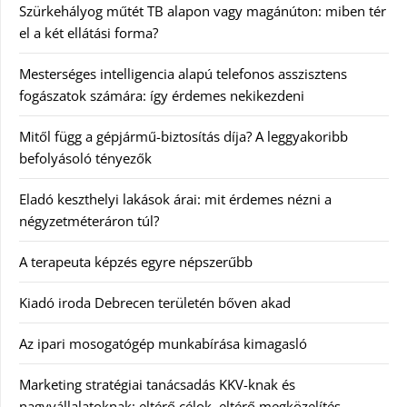
Szürkehályog műtét TB alapon vagy magánúton: miben tér
el a két ellátási forma?
Mesterséges intelligencia alapú telefonos asszisztens
fogászatok számára: így érdemes nekikezdeni
Mitől függ a gépjármű-biztosítás díja? A leggyakoribb
befolyásoló tényezők
Eladó keszthelyi lakások árai: mit érdemes nézni a
négyzetméteráron túl?
A terapeuta képzés egyre népszerűbb
Kiadó iroda Debrecen területén bőven akad
Az ipari mosogatógép munkabírása kimagasló
Marketing stratégiai tanácsadás KKV-knak és
nagyvállalatoknak: eltérő célok, eltérő megközelítés