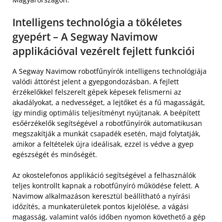
Intelligens technológia a tökéletes
gyepért – A Segway Navimow
applikációval vezérelt fejlett funkciói
A Segway Navimow robotfűnyírók intelligens technológiája
valódi áttörést jelent a gyepgondozásban. A fejlett
érzékelőkkel felszerelt gépek képesek felismerni az
akadályokat, a nedvességet, a lejtőket és a fű magasságát,
így mindig optimális teljesítményt nyújtanak. A beépített
esőérzékelők segítségével a robotfűnyírók automatikusan
megszakítják a munkát csapadék esetén, majd folytatják,
amikor a feltételek újra ideálisak, ezzel is védve a gyep
egészségét és minőségét.
Az okostelefonos applikáció segítségével a felhasználók
teljes kontrollt kapnak a robotfűnyíró működése felett. A
Navimow alkalmazáson keresztül beállítható a nyírási
időzítés, a munkaterületek pontos kijelölése, a vágási
magasság, valamint valós időben nyomon követhető a gép