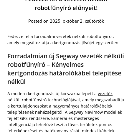
robotfűnyíró előnyeit!
Posted on 2025. október 2. csütörtök
Fedezze fel a forradalmi vezeték nélküli robotfűnyírót,
amely megváltoztatja a kertgondozás jövőjét egyszerűen!
Forradalmian új Segway vezeték nélküli
robotfűnyíró – Kényelmes
kertgondozás határolókábel telepítése
nélkül
A modern kertgondozás új korszakba lépett a
vezeték
nélküli robotfűnyíró technológiájával
, amely megszabadítja
a kerttulajdonosokat a hagyományos határolókábelek
telepítésének nehézségeitől. A Segway Navimow modellek
fejlett GPS rendszere, kamerái és mesterséges
intelligenciája lehetővé teszi a füves területek pontos
feltérképezését és hatékony nyírását, mindezt kábelek