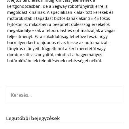
A lejtős területek mindig kihívást jelentenek a
kertgondozásban, de a Segway robotfűnyírók erre is
megoldást kínálnak. A speciálisan kialakított kerekek és
motorok stabil tapadást biztosítanak akár 35-45 fokos
lejtőkön is, miközben a beépített dőlésszög-érzékelők
megakadályozzák a felborulást és optimalizálják a vágási
teljesítményt. Ez a sokoldalúság lehetővé teszi, hogy
bármilyen kerttulajdonos élvezhesse az automatizált
fűnyírás előnyeit, függetlenül a kert méretétől vagy
domborzati viszonyaitól, mindezt a hagyományos
határolókábelek telepítésének nehézségei nélkül.
KERESÉS:
Legutóbbi bejegyzések