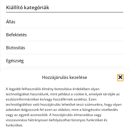
Kiállító kategóriák
Állás
Befektetés
Biztosítás
Egészség
Hitel
Hozzájárulás kezelése
Ingatlan
A legjobb felhasználói élmény biztosítása érdekében olyan
technológiákat használunk, mint például a cookie-k, amelyek tárolják az
Művészetek és szórakozás
eszközinformációkat és/vagy hozzáférnek azokhoz. Ezen
technológiákhoz való hozzájárulás lehetővé teszi számunkra, hogy olyan
adatokat dolgozzunk fel ezen az oldalon, mint a böngészési viselkedés
Múzeumok
vagy az egyedi azonosítók. A hozzájárulás elmaradása vagy
visszavonása hátrányosan befolyásolhat bizonyos funkciókat és
Szolgáltatás
funkciókat.