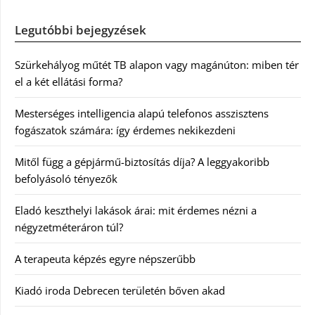
Legutóbbi bejegyzések
Szürkehályog műtét TB alapon vagy magánúton: miben tér
el a két ellátási forma?
Mesterséges intelligencia alapú telefonos asszisztens
fogászatok számára: így érdemes nekikezdeni
Mitől függ a gépjármű-biztosítás díja? A leggyakoribb
befolyásoló tényezők
Eladó keszthelyi lakások árai: mit érdemes nézni a
négyzetméteráron túl?
A terapeuta képzés egyre népszerűbb
Kiadó iroda Debrecen területén bőven akad