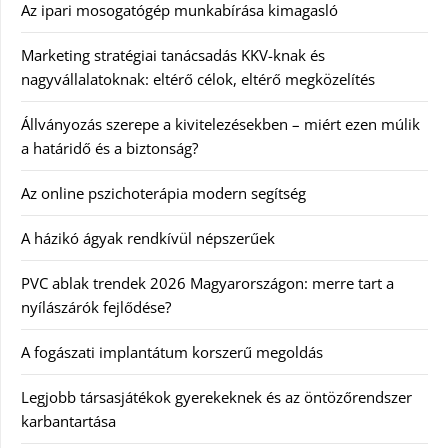
Az ipari mosogatógép munkabírása kimagasló
Marketing stratégiai tanácsadás KKV-knak és
nagyvállalatoknak: eltérő célok, eltérő megközelítés
Állványozás szerepe a kivitelezésekben – miért ezen múlik
a határidő és a biztonság?
Az online pszichoterápia modern segítség
A házikó ágyak rendkívül népszerűek
PVC ablak trendek 2026 Magyarországon: merre tart a
nyílászárók fejlődése?
A fogászati implantátum korszerű megoldás
Legjobb társasjátékok gyerekeknek és az öntözőrendszer
karbantartása