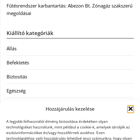
Fűtésrendszer karbantartás: Abezon Bt. Zónagáz szakszerű
megoldásai
Kiállító kategóriák
Állás
Befektetés
Biztosítás
Egészség
Hitel
Hozzájárulás kezelése
Ingatlan
A legjobb felhasználói élmény biztosítása érdekében olyan
technológiákat használunk, mint például a cookie-k, amelyek tárolják az
Művészetek és szórakozás
eszközinformációkat és/vagy hozzáférnek azokhoz. Ezen
technológiákhoz való hozzájárulás lehetővé teszi számunkra, hogy olyan