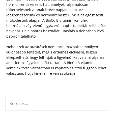
hormonrendszerre is hat, amelyek folyamatosan
túlterhelésnek vannak kitéve napjainkban. Az
idegrendszerünk és hormonrendszerünk is az egész testi
működésünk alapjai.
A BioCo B-vitamin komplex
használata végtelenül egyszerű, napi 1 tablettát kell belőle
bevenni. De a pontos használati utasítás a dobozban lévő
papíron található.
Noha ezek az utasítások nem tartalmaznak semmilyen
különösebb feltételt, mégis érdemes elolvasni, hiszen
elképzelhető, hogy felhívják a figyelmünket valami olyanra,
amit fontos figyelem előtt tartani. A BioCo B-vitamin
komplex forte változatban is kapható és attól függően lehet
választani, hogy kinek mire van szüksége.
KERESÉS: