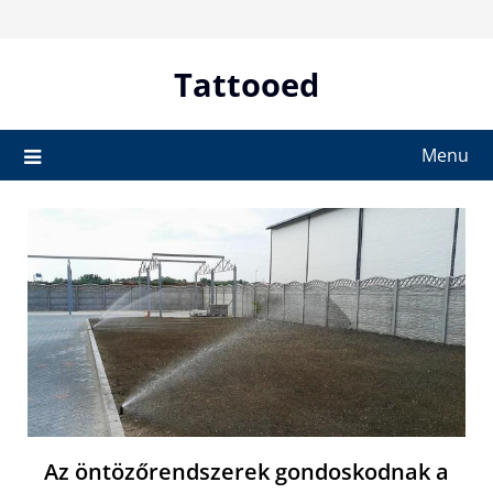
Skip
to
content
Tattooed
Menu
Az öntözőrendszerek gondoskodnak a