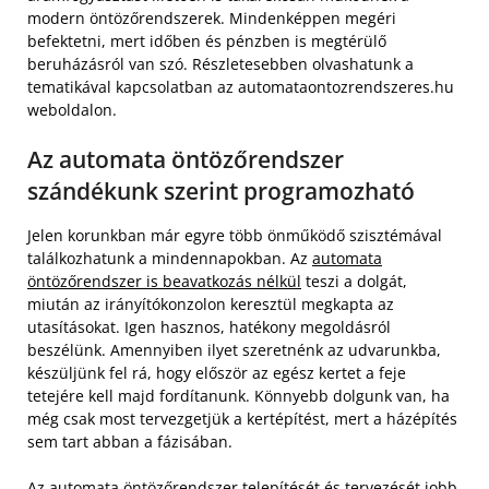
modern öntözőrendszerek. Mindenképpen megéri
befektetni, mert időben és pénzben is megtérülő
beruházásról van szó. Részletesebben olvashatunk a
tematikával kapcsolatban az automataontozrendszeres.hu
weboldalon.
Az automata öntözőrendszer
szándékunk szerint programozható
Jelen korunkban már egyre több önműködő szisztémával
találkozhatunk a mindennapokban. Az
automata
öntözőrendszer is beavatkozás nélkül
teszi a dolgát,
miután az irányítókonzolon keresztül megkapta az
utasításokat. Igen hasznos, hatékony megoldásról
beszélünk. Amennyiben ilyet szeretnénk az udvarunkba,
készüljünk fel rá, hogy először az egész kertet a feje
tetejére kell majd fordítanunk. Könnyebb dolgunk van, ha
még csak most tervezgetjük a kertépítést, mert a házépítés
sem tart abban a fázisában.
Az automata öntözőrendszer telepítését és tervezését jobb