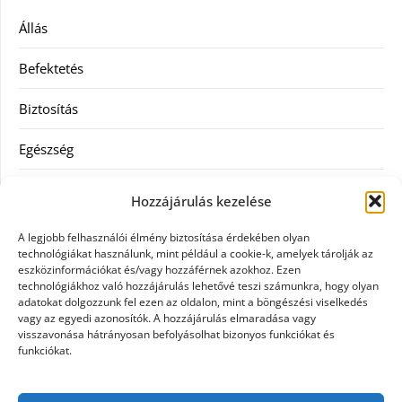
Állás
Befektetés
Biztosítás
Egészség
Hitel
Hozzájárulás kezelése
Ingatlan
A legjobb felhasználói élmény biztosítása érdekében olyan
technológiákat használunk, mint például a cookie-k, amelyek tárolják az
Művészetek és szórakozás
eszközinformációkat és/vagy hozzáférnek azokhoz. Ezen
technológiákhoz való hozzájárulás lehetővé teszi számunkra, hogy olyan
adatokat dolgozzunk fel ezen az oldalon, mint a böngészési viselkedés
Múzeumok
vagy az egyedi azonosítók. A hozzájárulás elmaradása vagy
visszavonása hátrányosan befolyásolhat bizonyos funkciókat és
Szolgáltatás
funkciókat.
Szórakozás