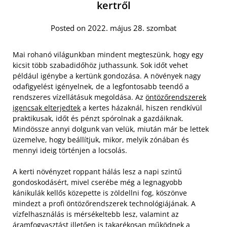
kertről
Posted on 2022. május 28. szombat
Mai rohanó világunkban mindent megteszünk, hogy egy
kicsit több szabadidőhöz juthassunk. Sok időt vehet
például igénybe a kertünk gondozása. A növények nagy
odafigyelést igényelnek, de a legfontosabb teendő a
rendszeres vízellátásuk megoldása. Az
öntözőrendszerek
igencsak elterjedtek
a kertes házaknál, hiszen rendkívül
praktikusak, időt és pénzt spórolnak a gazdáiknak.
Mindössze annyi dolgunk van velük, miután már be lettek
üzemelve, hogy beállítjuk, mikor, melyik zónában és
mennyi ideig történjen a locsolás.
A kerti növényzet roppant hálás lesz a napi szintű
gondoskodásért, mivel cserébe még a legnagyobb
kánikulák kellős közepette is zöldellni fog, köszönve
mindezt a profi öntözőrendszerek technológiájának. A
vízfelhasználás is mérsékeltebb lesz, valamint az
áramfogyasztást illetően is takarékosan működnek a