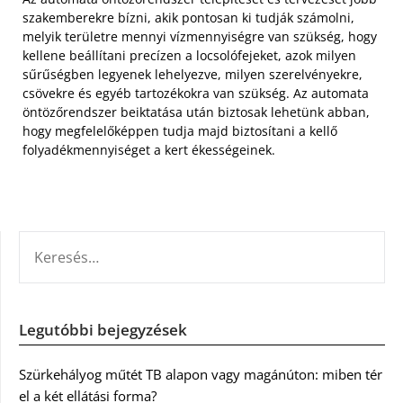
szakemberekre bízni, akik pontosan ki tudják számolni,
melyik területre mennyi vízmennyiségre van szükség, hogy
kellene beállítani precízen a locsolófejeket, azok milyen
sűrűségben legyenek lehelyezve, milyen szerelvényekre,
csövekre és egyéb tartozékokra van szükség. Az automata
öntözőrendszer beiktatása után biztosak lehetünk abban,
hogy megfelelőképpen tudja majd biztosítani a kellő
folyadékmennyiséget a kert ékességeinek.
KERESÉS:
Legutóbbi bejegyzések
Szürkehályog műtét TB alapon vagy magánúton: miben tér
el a két ellátási forma?