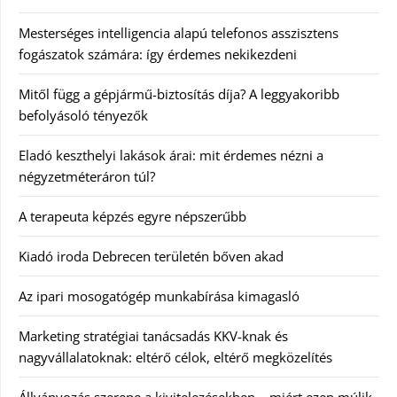
Mesterséges intelligencia alapú telefonos asszisztens
fogászatok számára: így érdemes nekikezdeni
Mitől függ a gépjármű-biztosítás díja? A leggyakoribb
befolyásoló tényezők
Eladó keszthelyi lakások árai: mit érdemes nézni a
négyzetméteráron túl?
A terapeuta képzés egyre népszerűbb
Kiadó iroda Debrecen területén bőven akad
Az ipari mosogatógép munkabírása kimagasló
Marketing stratégiai tanácsadás KKV-knak és
nagyvállalatoknak: eltérő célok, eltérő megközelítés
Állványozás szerepe a kivitelezésekben – miért ezen múlik