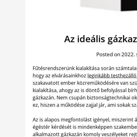
Az ideális gázka
Posted on 2022.
Fűtésrendszerünk kialakítása során számtala
hogy az elvárásainkhoz
leginkább testhezáll
szakavatott ember közreműködésére van szük
kialakítása, ahogy az is döntő befolyással bí
gázkazán. Nem csupán biztonságtechnikai oko
ez, hiszen a működése zajjal jár, ami sokak s
Az is alapos megfontolást igényel, miszerint álló
égéstér kérdését is mindenképpen szakember
alkalmazott gázkazán komoly veszélyeket re