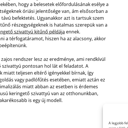
dekében, hogy a belesetek előfordulásának esélye a
tségeknek óriási jelentősége van, ám elsősorban a
 távú befektetés.
Ugyanakkor azt is tartsuk szem
ek tűnő részegységeknek is hatalmas szerepük van a
ingető szivattyú kitűnő példája
ennek.
enni a térfogatáramot, hiszen ha az alacsony, akkor
 beépítenünk.
 zajos rendszer lesz az eredménye, ami rendkívül
zivattyú pontosan hol lát el feladatot. A
miatt teljesen eltérő igényekkel bírnak, így
goldás vagy padlófűtés esetében, emiatt aztán ez
timalizálás miatt abban az esetben is érdemes
pusú keringető szivattyú van az otthonunkban,
akarékosabb is egy új modell.
A legjobb f