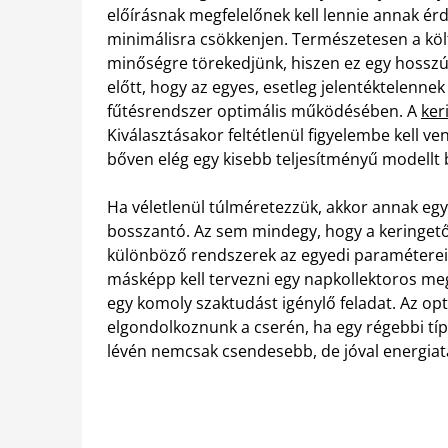
előírásnak megfelelőnek kell lennie annak ér
minimálisra csökkenjen. Természetesen a köl
minőségre törekedjünk, hiszen ez egy hosszú
előtt, hogy az egyes, esetleg jelentéktelenn
fűtésrendszer optimális működésében. A
ker
Kiválasztásakor feltétlenül figyelembe kell v
bőven elég egy kisebb teljesítményű modellt
Ha véletlenül túlméretezzük, akkor annak egy
bosszantó. Az sem mindegy, hogy a keringető s
különböző rendszerek az egyedi paramétereik 
másképp kell tervezni egy napkollektoros me
egy komoly szaktudást igénylő feladat. Az op
elgondolkoznunk a cserén, ha egy régebbi tí
lévén nemcsak csendesebb, de jóval energiat