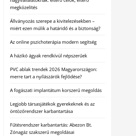
nagyvállalatoknak: eltérő célok, eltérő
megközelítés
Állványozás szerepe a kivitelezésekben –
miért ezen múlik a határidő és a biztonság?
Az online pszichoterápia modern segítség
A házikó ágyak rendkívül népszerűek
PVC ablak trendek 2026 Magyarországon:
merre tart a nyílászárók fejlődése?
A fogászati implantátum korszerű megoldás
Legjobb társasjátékok gyerekeknek és az
öntözőrendszer karbantartása
Fűtésrendszer karbantartás: Abezon Bt.
Zónagáz szakszerű megoldásai