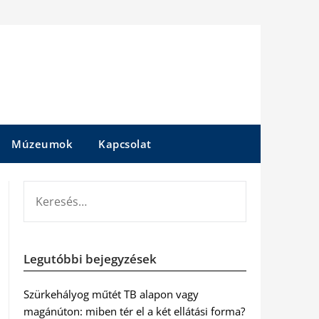
Múzeumok
Kapcsolat
KERESÉS:
Legutóbbi bejegyzések
Szürkehályog műtét TB alapon vagy
magánúton: miben tér el a két ellátási forma?