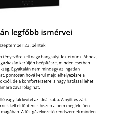
zán legfőbb ismérvei
 szeptember 23. péntek
n tényezőre kell nagy hangsúlyt fektetnünk. Ahhoz,
ó gázkazán
kerüljön beépítésre, minden esetben
ség. Egyáltalán nem mindegy az ingatlan
rhat, pontosan hová kerül majd elhelyezésre a
kból, de a komfortérzetre is nagy hatással lehet
zámára zavarólag hat.
 vagy fali kivitel az ideálisabb. A nyílt és zárt
nek kell eldöntenie, hiszen a nem megfelelően
jt magában. A füstgázelvezető rendszernek minden