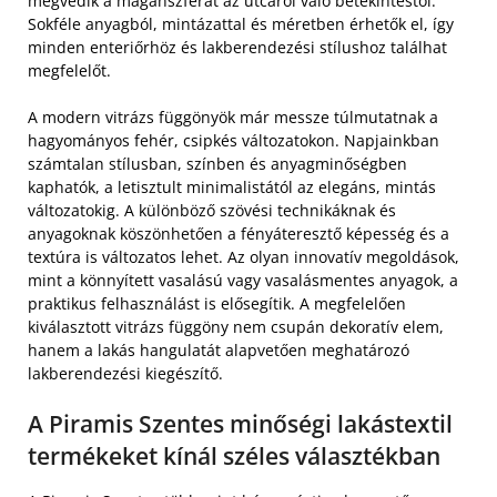
megvédik a magánszférát az utcáról való betekintéstől.
Sokféle anyagból, mintázattal és méretben érhetők el, így
minden enteriőrhöz és lakberendezési stílushoz találhat
megfelelőt.
A modern vitrázs függönyök már messze túlmutatnak a
hagyományos fehér, csipkés változatokon. Napjainkban
számtalan stílusban, színben és anyagminőségben
kaphatók, a letisztult minimalistától az elegáns, mintás
változatokig. A különböző szövési technikáknak és
anyagoknak köszönhetően a fényáteresztő képesség és a
textúra is változatos lehet. Az olyan innovatív megoldások,
mint a könnyített vasalású vagy vasalásmentes anyagok, a
praktikus felhasználást is elősegítik. A megfelelően
kiválasztott vitrázs függöny nem csupán dekoratív elem,
hanem a lakás hangulatát alapvetően meghatározó
lakberendezési kiegészítő.
A Piramis Szentes minőségi lakástextil
termékeket kínál széles választékban