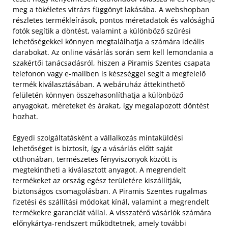
meg a tökéletes vitrázs függönyt lakásába. A webshopban
részletes termékleírások, pontos méretadatok és valósághű
fotók segítik a döntést, valamint a különböző szűrési
lehetőségekkel könnyen megtalálhatja a számára ideális
darabokat. Az online vásárlás során sem kell lemondania a
szakértői tanácsadásról, hiszen a Piramis Szentes csapata
telefonon vagy e-mailben is készséggel segít a megfelelő
termék kiválasztásában. A webáruház áttekinthető
felületén könnyen összehasonlíthatja a különböző
anyagokat, méreteket és árakat, így megalapozott döntést
hozhat.
Egyedi szolgáltatásként a vállalkozás mintaküldési
lehetőséget is biztosít, így a vásárlás előtt saját
otthonában, természetes fényviszonyok között is
megtekintheti a kiválasztott anyagot. A megrendelt
termékeket az ország egész területére kiszállítják,
biztonságos csomagolásban. A Piramis Szentes rugalmas
fizetési és szállítási módokat kínál, valamint a megrendelt
termékekre garanciát vállal. A visszatérő vásárlók számára
előnykártya-rendszert működtetnek, amely további