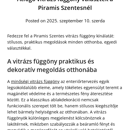
Piramis Szentesnél
Posted on 2025. szeptember 10. szerda
Fedezze fel a Piramis Szentes vitrázs függöny kínálatát:
stílusos, praktikus megoldások minden otthonba, egyedi
választékkal.
A vitrázs függöny praktikus és
dekoratív megoldás otthonába
A
minőségi vitrázs függöny
az enteriőrtervezés egyik
legsokoldalúbb eleme, amely tökéletes egyensúlyt teremt a
magánélet védelme és a természetes fény áteresztése
között. Ez a klasszikus ablakdekoráció nemcsak
funkcionális szerepet tölt be, hanem stílusos kiegészítője
lehet bármely helyiségnek az otthonában. A vitrázs
függönyök különleges megjelenést kölcsönöznek a
lakótérnek, miközben szabályozzák a beáramló fényt és