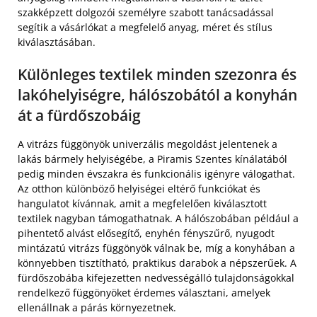
szakképzett dolgozói személyre szabott tanácsadással
segítik a vásárlókat a megfelelő anyag, méret és stílus
kiválasztásában.
Különleges textilek minden szezonra és
lakóhelyiségre, hálószobától a konyhán
át a fürdőszobáig
A vitrázs függönyök univerzális megoldást jelentenek a
lakás bármely helyiségébe, a Piramis Szentes kínálatából
pedig minden évszakra és funkcionális igényre válogathat.
Az otthon különböző helyiségei eltérő funkciókat és
hangulatot kívánnak, amit a megfelelően kiválasztott
textilek nagyban támogathatnak. A hálószobában például a
pihentető alvást elősegítő, enyhén fényszűrő, nyugodt
mintázatú vitrázs függönyök válnak be, míg a konyhában a
könnyebben tisztítható, praktikus darabok a népszerűek. A
fürdőszobába kifejezetten nedvességálló tulajdonságokkal
rendelkező függönyöket érdemes választani, amelyek
ellenállnak a párás környezetnek.