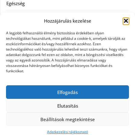
Egészség
Hitel
Hozzájárulás kezelése
Ingatlan
A legjobb felhasználói élmény biztosítása érdekében olyan
technológiákat használunk, mint például a cookie-k, amelyek tárolják az
Művészetek és szórakozás
eszközinformációkat és/vagy hozzáférnek azokhoz. Ezen
technológiákhoz való hozzájárulás lehetővé teszi számunkra, hogy olyan
adatokat dolgozzunk fel ezen az oldalon, mint a böngészési viselkedés
Múzeumok
vagy az egyedi azonosítók. A hozzájárulás elmaradása vagy
visszavonása hátrányosan befolyásolhat bizonyos funkciókat és
Szolgáltatás
funkciókat.
Szórakozás
Elfogadás
Webáruház
Elutasítás
Beállítások megtekintése
©2026 Tattooed
| Design:
Newspaperly WordPress
Theme
Adatkezelési tájékoztató