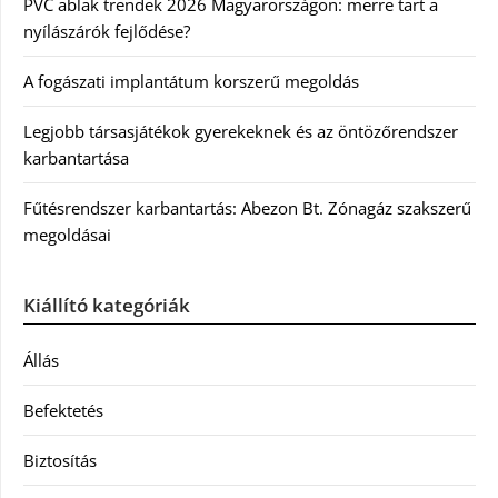
PVC ablak trendek 2026 Magyarországon: merre tart a
nyílászárók fejlődése?
A fogászati implantátum korszerű megoldás
Legjobb társasjátékok gyerekeknek és az öntözőrendszer
karbantartása
Fűtésrendszer karbantartás: Abezon Bt. Zónagáz szakszerű
megoldásai
Kiállító kategóriák
Állás
Befektetés
Biztosítás