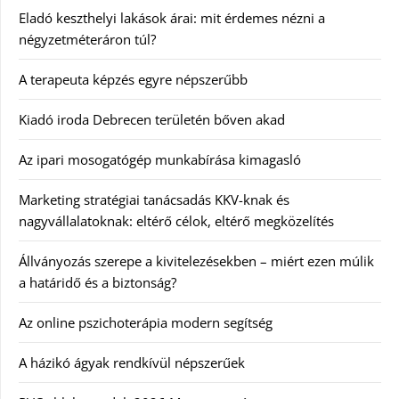
Eladó keszthelyi lakások árai: mit érdemes nézni a
négyzetméteráron túl?
A terapeuta képzés egyre népszerűbb
Kiadó iroda Debrecen területén bőven akad
Az ipari mosogatógép munkabírása kimagasló
Marketing stratégiai tanácsadás KKV-knak és
nagyvállalatoknak: eltérő célok, eltérő megközelítés
Állványozás szerepe a kivitelezésekben – miért ezen múlik
a határidő és a biztonság?
Az online pszichoterápia modern segítség
A házikó ágyak rendkívül népszerűek