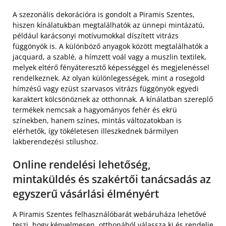
A szezonális dekorációra is gondolt a Piramis Szentes,
hiszen kínálatukban megtalálhatók az ünnepi mintázatú,
például karácsonyi motívumokkal díszített vitrázs
függönyök is. A különböző anyagok között megtalálhatók a
jacquard, a szablé, a hímzett voál vagy a muszlin textilek,
melyek eltérő fényáteresztő képességgel és megjelenéssel
rendelkeznek. Az olyan különlegességek, mint a rosegold
hímzésű vagy ezüst szarvasos vitrázs függönyök egyedi
karaktert kölcsönöznek az otthonnak. A kínálatban szereplő
termékek nemcsak a hagyományos fehér és ekrü
színekben, hanem színes, mintás változatokban is
elérhetők, így tökéletesen illeszkednek bármilyen
lakberendezési stílushoz.
Online rendelési lehetőség,
mintaküldés és szakértői tanácsadás az
egyszerű vásárlási élményért
A Piramis Szentes felhasználóbarát webáruháza lehetővé
teszi, hogy kényelmesen, otthonából válassza ki és rendelje