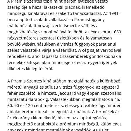
A
Piramis Szentes
több mint három évtizede vezető
szereplője a hazai lakástextil piacnak, kiemelkedő
minőségű kínálatával és szakértő tanácsadással. Az 1991-
ben alapított családi vállalkozás a Piramisfüggöny
márkanév alatt országszerte ismertté vált, és a
megbízhatóság szinonimájává fejlődött az évek során. 660
négyzetméteres szentesi üzletükben és folyamatosan
bővülő webáruházukban a vitrázs függönyök páratlanul
széles választéka várja a vásárlókat. A cég saját varrodával
rendelkezik, ahol tapasztalt szakemberek gondoskodnak a
termékek kifogástalan minőségéről és az egyedi igények
tökéletes kielégítéséről.
A Piramis Szentes kínálatában megtalálhatók a különböző
méretű, anyagú és stílusú vitrázs függönyök, az egyszerű
fehér szablétól a hímzett, jacquard vagy éppen szezonális
mintázatú darabokig. Választékukban megtalálhatók a 45,
60, 90 és 120 centiméteres szélességű textilek, így minden
ablakmérethez ideális megoldást kínálnak. A termékek ár-
érték aránya kiemelkedő, hiszen az alapkategóriás,
megfizethető daraboktól a prémium minőségű, különleges
anyagokig mindent megtalálnak a vásárlók. Az üzlet