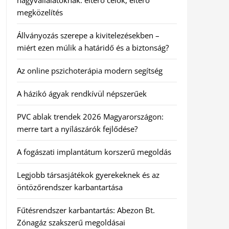
nagyvállalatoknak: eltérő célok, eltérő
megközelítés
Állványozás szerepe a kivitelezésekben –
miért ezen múlik a határidő és a biztonság?
Az online pszichoterápia modern segítség
A házikó ágyak rendkívül népszerűek
PVC ablak trendek 2026 Magyarországon:
merre tart a nyílászárók fejlődése?
A fogászati implantátum korszerű megoldás
Legjobb társasjátékok gyerekeknek és az
öntözőrendszer karbantartása
Fűtésrendszer karbantartás: Abezon Bt.
Zónagáz szakszerű megoldásai