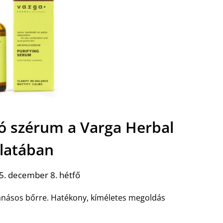
ó szérum a Varga Herbal
álatában
5. december 8. hétfő
anásos bőrre. Hatékony, kíméletes megoldás