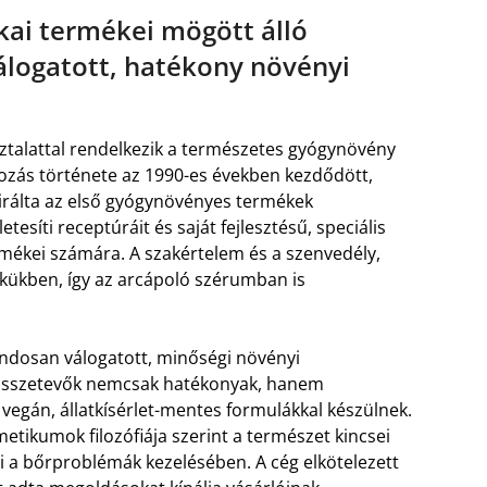
kai termékei mögött álló
álogatott, hatékony növényi
ztalattal rendelkezik a természetes gyógynövény
lkozás története az 1990-es években kezdődött,
irálta az első gyógynövényes termékek
esíti receptúráit és saját fejlesztésű, speciális
ermékei számára. A szakértelem és a szenvedély,
kükben, így az arcápoló szérumban is
ndosan válogatott, minőségi növényi
 összetevők nemcsak hatékonyak, hanem
vegán, állatkísérlet-mentes formulákkal készülnek.
tikumok filozófiája szerint a természet kincsei
i a bőrproblémák kezelésében. A cég elkötelezett