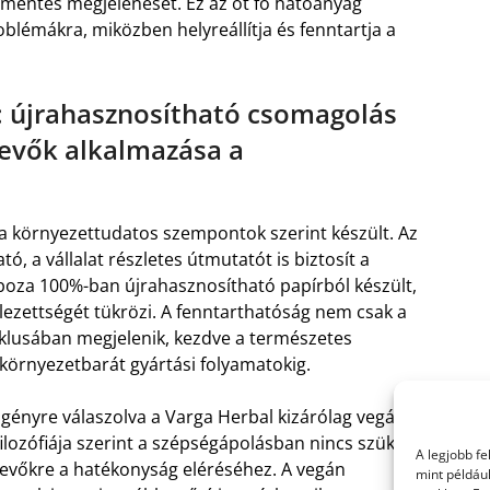
mentes megjelenését. Ez az öt fő hatóanyag
lémákra, miközben helyreállítja és fenntartja a
: újrahasznosítható csomagolás
tevők alkalmazása a
 környezettudatos szempontok szerint készült. Az
ó, a vállalat részletes útmutatót is biztosít a
oboza 100%-ban újrahasznosítható papírból készült,
ezettségét tükrözi. A fenntarthatóság nem csak a
klusában megjelenik, kezdve a természetes
környezetbarát gyártási folyamatokig.
gényre válaszolva a Varga Herbal kizárólag vegán
lozófiája szerint a szépségápolásban nincs szükség
A legjobb f
tevőkre a hatékonyság eléréséhez. A vegán
mint példáu