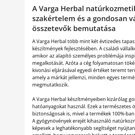
A Varga Herbal natúrkozmeti
szakértelem és a gondosan v
összetevők bemutatása
A Varga Herbal több mint két évtizedes tapas
készítmények fejlesztésében. A családi válla
amikor az alapító személyes problémája insp
megalkotását. Azóta a cég folyamatosan tökélet
kivonási eljárásával egyedi értéket teremt t
amely a márkát jellemzi, minden egyes termé
megmutatkozik.
A Varga Herbal készítményeiben kizárólag go
hatóanyagokat használ. Ezek a természetes
biztonságosak is, mivel a termékek 100%-ban 
A gyógynövények erejét kihasználó natúrkozme
képesek a leghatékonyabb segítséget nyújtan