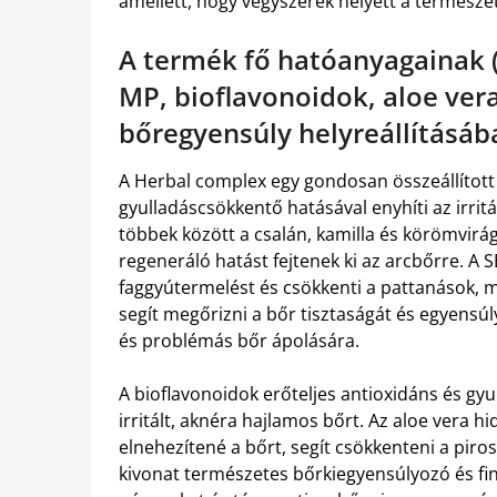
amellett, hogy vegyszerek helyett a természe
A termék fő hatóanyagainak
MP, bioflavonoidok, aloe vera
bőregyensúly helyreállításáb
A Herbal complex egy gondosan összeállítot
gyulladáscsökkentő hatásával enyhíti az irri
többek között a csalán, kamilla és körömvirá
regeneráló hatást fejtenek ki az arcbőrre. 
faggyútermelést és csökkenti a pattanások, m
segít megőrizni a bőr tisztaságát és egyensúly
és problémás bőr ápolására.
A bioflavonoidok erőteljes antioxidáns és gy
irritált, aknéra hajlamos bőrt. Az aloe vera hi
elnehezítené a bőrt, segít csökkenteni a piros
kivonat természetes bőrkiegyensúlyozó és fin