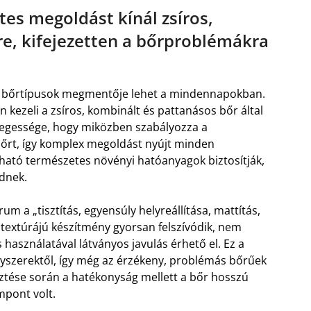
es megoldást kínál zsíros,
e, kifejezetten a bőrproblémákra
 bőrtípusok megmentője lehet a mindennapokban.
n kezeli a zsíros, kombinált és pattanásos bőr által
legessége, hogy miközben szabályozza a
 bőrt, így komplex megoldást nyújt minden
ható természetes növényi hatóanyagok biztosítják,
dnek.
rum a „tisztítás, egyensúly helyreállítása, mattítás,
textúrájú készítmény gyorsan felszívódik, nem
használatával látványos javulás érhető el. Ez a
szerektől, így még az érzékeny, problémás bőrűek
esztése során a hatékonyság mellett a bőr hosszú
mpont volt.