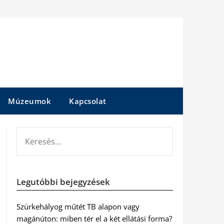
Múzeumok
Kapcsolat
KERESÉS:
Legutóbbi bejegyzések
Szürkehályog műtét TB alapon vagy
magánúton: miben tér el a két ellátási forma?