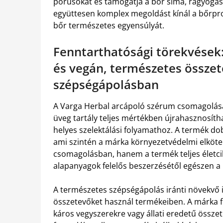
pórusokat és támogatja a bőr sima, ragyogás
együttesen komplex megoldást kínál a bőrprob
bőr természetes egyensúlyát.
Fenntarthatósági törekvések
és vegán, természetes össze
szépségápolásban
A Varga Herbal arcápoló szérum csomagolása
üveg tartály teljes mértékben újrahasznosíthat
helyes szelektálási folyamathoz. A termék d
ami szintén a márka környezetvédelmi elkötel
csomagolásban, hanem a termék teljes életci
alapanyagok felelős beszerzésétől egészen a 
A természetes szépségápolás iránti növekvő i
összetevőket használ termékeiben. A márka fi
káros vegyszerekre vagy állati eredetű össze