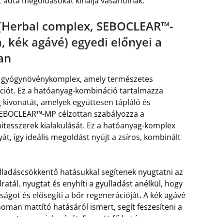
t adta megoldásokat kínálja vásárlóinak.
 (Herbal complex, SEBOCLEAR™-
, kék agávé) egyedi előnyei a
an
t gyógynövénykomplex, amely természetes
tációt. Ez a hatóanyag-kombináció tartalmazza
g kivonatát, amelyek együttesen tápláló és
A SEBOCLEAR™-MP célzottan szabályozza a
itesszerek kialakulását. Ez a hatóanyag-komplex
át, így ideális megoldást nyújt a zsíros, kombinált
ulladáscsökkentő hatásukkal segítenek nyugtatni az
dratál, nyugtat és enyhíti a gyulladást anélkül, hogy
ságot és elősegíti a bőr regenerációját. A kék agávé
oman mattító hatásáról ismert, segít feszesíteni a