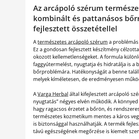
Az arcápoló szérum természet
kombinált és pattanásos bőrr
fejlesztett összetétellel
A
természetes arcápoló szérum
a problémás
Ez a gondosan fejlesztett készítmény célzotta
okozott kellemetlenségeket. A formula külön
faggyútermelést, nyugtatja és hidratálja is a
bőrproblémára. Hatékonyságát a benne talál
melyek kíméletesen, de eredményesen műkö
A
Varga Herbal
által kifejlesztett arcápoló szé
nyugtatás” négyes elvén működik. A könnyed 
hagy ragacsos érzetet a bőrön, és rendszeres 
természetes kozmetikum mentes a káros vegy
is biztonsággal használhatják. A termék fejl
távú egészségének megőrzése is kiemelt sze