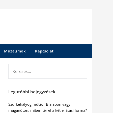
Múzeumok
Kapcsolat
KERESÉS:
Legutóbbi bejegyzések
Szürkehályog műtét TB alapon vagy
magánúton: miben tér el a két ellátási forma?