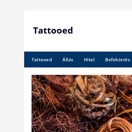
Skip
to
content
Tattooed
Tattooed
Állás
Hitel
Befektetés