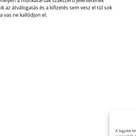
ephelyen a munkatársak szakszerű jelenlétének
az átválogatás és a kifizetés sem vesz el túl sok
 vas ne kallódjon el.
A legjobb f