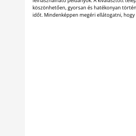
felhasználható példányok. A kiválasztott tel
köszönhetően, gyorsan és hatékonyan történik 
időt. Mindenképpen megéri ellátogatni, hogy a