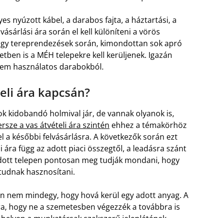
s nyúzott kábel, a darabos fajta, a háztartási, a
lvásárlási ára során el kell különíteni a vörös
 vagy tereprendezések során, kimondottan sok apró
tben is a MÉH telepekre kell kerüljenek. Igazán
nem használatos darabokból.
teli ára kapcsán?
ok kidobandó holmival jár, de vannak olyanok is,
rsze a vas átvételi ára szintén
ehhez a témakörhöz
l a későbbi felvásárlásra. A következők során ezt
i ára függ az adott piaci összegtől, a leadásra szánt
 adott telepen pontosan meg tudják mondani, hogy
 tudnak hasznosítani.
n nem mindegy, hogy hová kerül egy adott anyag. A
arra, hogy ne a szemetesben végezzék a továbbra is