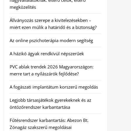
nagyvállalatoknak: eltérő célok, eltérő
megközelítés
Állványozás szerepe a kivitelezésekben –
miért ezen múlik a határidő és a biztonság?
Az online pszichoterápia modern segítség
A házikó ágyak rendkívül népszerűek
PVC ablak trendek 2026 Magyarországon:
merre tart a nyílászárók fejlődése?
A fogászati implantátum korszerű megoldás
Legjobb társasjátékok gyerekeknek és az
öntözőrendszer karbantartása
Fűtésrendszer karbantartás: Abezon Bt.
Zónagáz szakszerű megoldásai