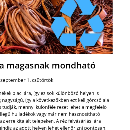
 ára magasnak mondható
szeptember 1. csütörtök
kek piaci ára, így ez sok különböző helyen is
s
nagyságú, így a következőkben ezt kell górcső alá
tudják, mennyi különféle rezet lehet a megfelelő
jellegű hulladékok vagy már nem hasznosítható
rre kitalált telepeken. A réz felvásárlási ára
dig az adott helyen lehet ellenőrizni pontosan.