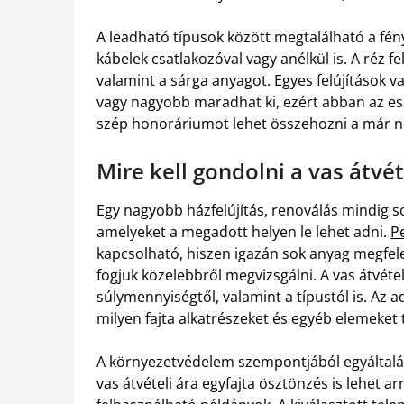
A leadható típusok között megtalálható a fénye
kábelek csatlakozóval vagy anélkül is. A réz fe
valamint a sárga anyagot. Egyes felújítások
vagy nagyobb maradhat ki, ezért abban az ese
szép honoráriumot lehet összehozni a már 
Mire kell gondolni a vas átvé
Egy nagyobb házfelújítás, renoválás mindig s
amelyeket a megadott helyen le lehet adni.
Pe
kapcsolható, hiszen igazán sok anyag megfele
fogjuk közelebbről megvizsgálni. A vas átvétel
súlymennyiségtől, valamint a típustól is. Az
milyen fajta alkatrészeket és egyéb elemeket
A környezetvédelem szempontjából egyáltalá
vas átvételi ára egyfajta ösztönzés is lehet 