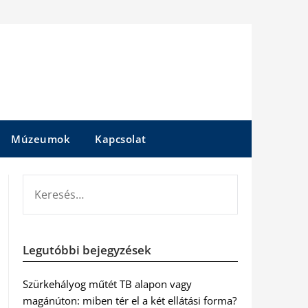
Múzeumok
Kapcsolat
KERESÉS:
Legutóbbi bejegyzések
Szürkehályog műtét TB alapon vagy
magánúton: miben tér el a két ellátási forma?