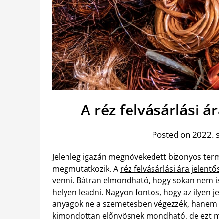
A réz felvásárlási
Posted on 2022. 
Jelenleg igazán megnövekedett bizonyos termé
megmutatkozik. A
réz felvásárlási ára jelentő
venni. Bátran elmondható, hogy sokan nem is 
helyen leadni. Nagyon fontos, hogy az ilyen 
anyagok ne a szemetesben végezzék, hanem az e
kimondottan előnyösnek mondható, de ezt min