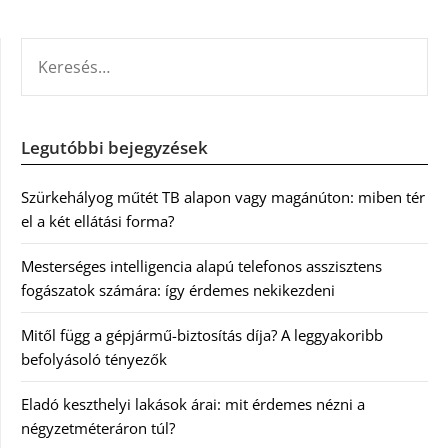
KERESÉS:
Legutóbbi bejegyzések
Szürkehályog műtét TB alapon vagy magánúton: miben tér
el a két ellátási forma?
Mesterséges intelligencia alapú telefonos asszisztens
fogászatok számára: így érdemes nekikezdeni
Mitől függ a gépjármű-biztosítás díja? A leggyakoribb
befolyásoló tényezők
Eladó keszthelyi lakások árai: mit érdemes nézni a
négyzetméteráron túl?