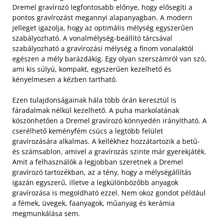
Dremel gravírozó legfontosabb előnye, hogy elősegíti a
pontos gravírozást megannyi alapanyagban. A modern
jelleget igazolja, hogy az optimális mélység egyszerűen
szabályozható. A vonalmélység-beállító tárcsával
szabályozható a gravírozási mélység a finom vonalaktól
egészen a mély barázdákig. Egy olyan szerszámról van szó,
ami kis súlyú, kompakt, egyszerűen kezelhető és
kényelmesen a kézben tartható.
Ezen tulajdonságainak hála több órán keresztül is
fáradalmak nélkül kezelhető. A puha markolatának
köszönhetően a Dremel gravírozó könnyedén irányítható. A
cserélhető keményfém csúcs a legtöbb felület
gravírozására alkalmas. A kellékhez hozzátartozik a betű-
és számsablon, amivel a gravírozás szinte már gyerekjáték.
Amit a felhasználók a legjobban szeretnek a Dremel
gravírozó tartozékban, az a tény, hogy a mélységállítás
igazán egyszerű, illetve a legkülönbözőbb anyagok
gravírozása is megoldható ezzel. Nem okoz gondot például
a fémek, üvegek, faanyagok, műanyag és kerámia
megmunkálása sem.