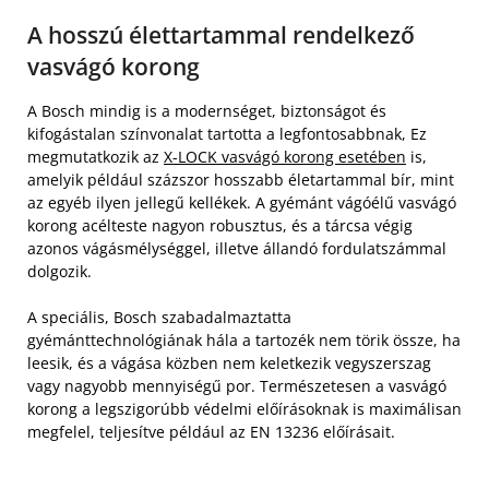
A hosszú élettartammal rendelkező
vasvágó korong
A Bosch mindig is a modernséget, biztonságot és
kifogástalan színvonalat tartotta a legfontosabbnak, Ez
megmutatkozik az
X-LOCK vasvágó korong esetében
is,
amelyik például százszor hosszabb életartammal bír, mint
az egyéb ilyen jellegű kellékek. A gyémánt vágóélű vasvágó
korong acélteste nagyon robusztus, és a tárcsa végig
azonos vágásmélységgel, illetve állandó fordulatszámmal
dolgozik.
A speciális, Bosch szabadalmaztatta
gyémánttechnológiának hála a tartozék nem törik össze, ha
leesik, és a vágása közben nem keletkezik vegyszerszag
vagy nagyobb mennyiségű por. Természetesen a vasvágó
korong a legszigorúbb védelmi előírásoknak is maximálisan
megfelel, teljesítve például az EN 13236 előírásait.