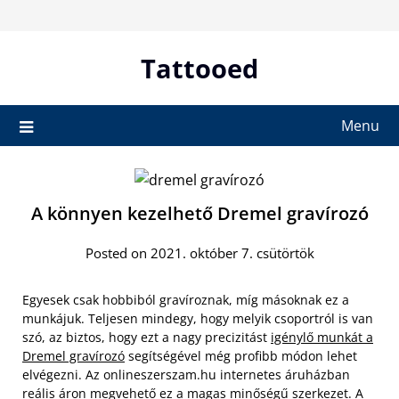
Skip
to
content
Tattooed
Menu
A könnyen kezelhető Dremel gravírozó
Posted on 2021. október 7. csütörtök
Egyesek csak hobbiból gravíroznak, míg másoknak ez a
munkájuk. Teljesen mindegy, hogy melyik csoportról is van
szó, az biztos, hogy ezt a nagy precizitást
igénylő munkát a
Dremel gravírozó
segítségével még profibb módon lehet
elvégezni. Az onlineszerszam.hu internetes áruházban
reális áron megvehető ez a magas minőségű szerkezet. A