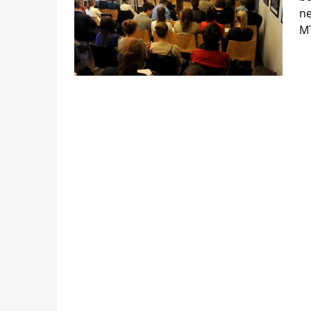
ne
MT