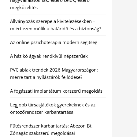
nagyvállalatoknak: eltérő célok, eltérő
megközelítés
Állványozás szerepe a kivitelezésekben –
miért ezen múlik a határidő és a biztonság?
Az online pszichoterápia modern segítség
A házikó ágyak rendkívül népszerűek
PVC ablak trendek 2026 Magyarországon:
merre tart a nyílászárók fejlődése?
A fogászati implantátum korszerű megoldás
Legjobb társasjátékok gyerekeknek és az
öntözőrendszer karbantartása
Fűtésrendszer karbantartás: Abezon Bt.
Zónagáz szakszerű megoldásai