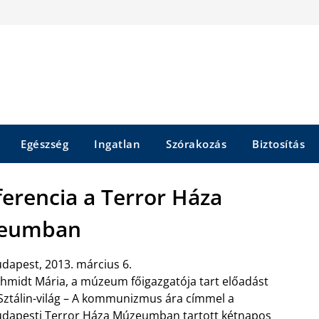
Egészség
Ingatlan
Szórakozás
Biztosítás
nferencia a Terror Háza
eumban
dapest, 2013. március 6.
hmidt Mária, a múzeum főigazgatója tart előadást
Sztálin-világ – A kommunizmus ára címmel a
dapesti Terror Háza Múzeumban tartott kétnapos