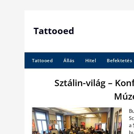
Skip
to
content
Tattooed
Tattooed
Állás
Hitel
Befektetés
Sztálin-világ – Ko
Múz
Bu
Sc
a 
bu