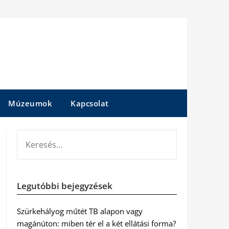
Múzeumok
Kapcsolat
KERESÉS:
Legutóbbi bejegyzések
Szürkehályog műtét TB alapon vagy
magánúton: miben tér el a két ellátási forma?