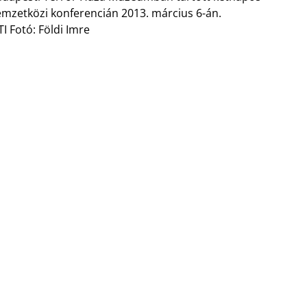
mzetközi konferencián 2013. március 6-án.
I Fotó: Földi Imre