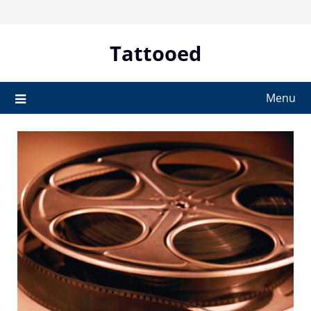
Skip
to
content
Tattooed
Menu