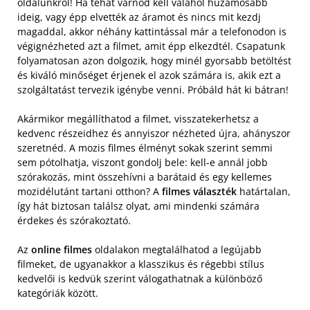
oldalunkról! Ha tehát várnod kell valahol huzamosabb
ideig, vagy épp elvették az áramot és nincs mit kezdj
magaddal, akkor néhány kattintással már a telefonodon is
végignézheted azt a filmet, amit épp elkezdtél. Csapatunk
folyamatosan azon dolgozik, hogy minél gyorsabb betöltést
és kiváló minőséget érjenek el azok számára is, akik ezt a
szolgáltatást tervezik igénybe venni. Próbáld hát ki bátran!
Akármikor megállíthatod a filmet, visszatekerhetsz a
kedvenc részeidhez és annyiszor nézheted újra, ahányszor
szeretnéd. A mozis filmes élményt sokak szerint semmi
sem pótolhatja, viszont gondolj bele: kell-e annál jobb
szórakozás, mint összehívni a barátaid és egy kellemes
mozidélutánt tartani otthon? A
filmes választék
határtalan,
így hát biztosan találsz olyat, ami mindenki számára
érdekes és szórakoztató.
Az
online filmes
oldalakon megtalálhatod a legújabb
filmeket, de ugyanakkor a klasszikus és régebbi stílus
kedvelői is kedvük szerint válogathatnak a különböző
kategóriák között.