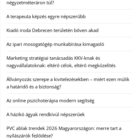
négyzetméteráron túl?
A terapeuta képzés egyre népszerűbb
Kiadó iroda Debrecen területén bőven akad
Az ipari mosogatógép munkabírása kimagasló
Marketing stratégiai tanácsadás KKV-knak és
nagyvállalatoknak: eltérő célok, eltérő megközelítés
Állványozás szerepe a kivitelezésekben – miért ezen múlik
a határidő és a biztonság?
Az online pszichoterápia modern segítség
A házikó ágyak rendkívül népszerűek
PVC ablak trendek 2026 Magyarországon: merre tart a
nyílászárók fejlődése?