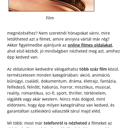
Film
megnézéséhez? Nem szeretnél hónapokat várni, mire
letöltheted azt a filmet, amire annyira vártál már rég?
Akkor figyelmedbe ajánljunk az
online filmes oldalakat
,
ahol első kézből, jó minőségben nézheted meg azt, amihez
épp kedved van.
Az oldalunkon kedvedre válogathatsz
több száz film
közül,
természetesen minden kategóriában: akció, animáció,
bűnügyi, családi, dokumentum, dráma, életrajz, fantázia,
felfedező, felnőtt, háborús, horror, misztikus, musical,
reality, romantikus, sci-fi, sport, thriller, történelem,
vígjáték vagy akár western. Nincs más dolgod, mint
eldönteni, hogy épp milyen kategóriához van kedved, és
garantáltan széleskörű választék tárul majd eléd.
Mi több: most már
telefonról is nézheted
a filmeket az