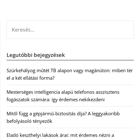
KERESÉS:
Legutóbbi bejegyzések
Szürkehályog műtét TB alapon vagy magánúton: miben tér
el a két ellátási forma?
Mesterséges intelligencia alapú telefonos asszisztens
fogászatok számára: így érdemes nekikezdeni
Mitől függ a gépjármű-biztosítás díja? A leggyakoribb
befolyásoló tényezők
Eladó keszthelyi lakások árai: mit érdemes nézni a