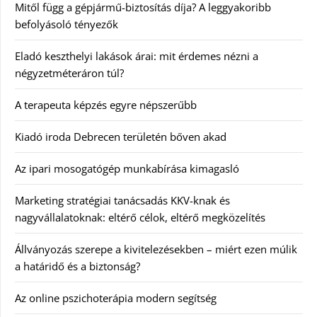
Mitől függ a gépjármű-biztosítás díja? A leggyakoribb
befolyásoló tényezők
Eladó keszthelyi lakások árai: mit érdemes nézni a
négyzetméteráron túl?
A terapeuta képzés egyre népszerűbb
Kiadó iroda Debrecen területén bőven akad
Az ipari mosogatógép munkabírása kimagasló
Marketing stratégiai tanácsadás KKV-knak és
nagyvállalatoknak: eltérő célok, eltérő megközelítés
Állványozás szerepe a kivitelezésekben – miért ezen múlik
a határidő és a biztonság?
Az online pszichoterápia modern segítség