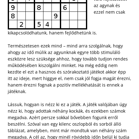
az agynak és
ezzel nem csak
kikapcsolódhatunk, hanem fejlődhetünk is.
Természetesen ezek mind – mind arra szolgálnak, hogy
ahogy az idő múlik az agyunknak egyre több stimuláló
eszközre lesz szüksége ahhoz, hogy tovább tudjon rendes
működésében kiszolgálni minket. Ha még eddig nem
kezdte el ezt a hasznos és szórakoztató játékot akkor épp
itt az ideje, mert higgye el, nem csak jól fogja magát érezni,
hanem érezni fognak a pozitív mellékhatását is ennek a
játéknak.
Lássuk, hogyan is nézz ki ez a játék. A játék valójában úgy
nézz ki, hogy adottak néhány kockák, és ezekben számok
megadva. Azért persze sokkal bővebben fogunk erről
beszélni. Szóval van egy kilenc oszlopból és sorból álló
táblázat, amelyben, mint már mondtuk van néhány szám
megadva. A cél az, hogy minél rövidebb időn belül ki tudja