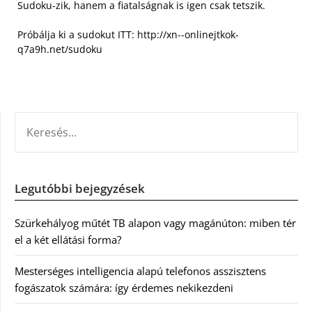
Sudoku-zik, hanem a fiatalságnak is igen csak tetszik.
Próbálja ki a sudokut ITT: http://xn--onlinejtkok-
q7a9h.net/sudoku
KERESÉS:
Legutóbbi bejegyzések
Szürkehályog műtét TB alapon vagy magánúton: miben tér
el a két ellátási forma?
Mesterséges intelligencia alapú telefonos asszisztens
fogászatok számára: így érdemes nekikezdeni