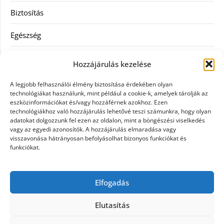
Biztosítás
Egészség
Hitel
Hozzájárulás kezelése
Ingatlan
A legjobb felhasználói élmény biztosítása érdekében olyan
technológiákat használunk, mint például a cookie-k, amelyek tárolják az
Művészetek és szórakozás
eszközinformációkat és/vagy hozzáférnek azokhoz. Ezen
technológiákhoz való hozzájárulás lehetővé teszi számunkra, hogy olyan
adatokat dolgozzunk fel ezen az oldalon, mint a böngészési viselkedés
Múzeumok
vagy az egyedi azonosítók. A hozzájárulás elmaradása vagy
visszavonása hátrányosan befolyásolhat bizonyos funkciókat és
Szolgáltatás
funkciókat.
Szórakozás
Elfogadás
Webáruház
Elutasítás