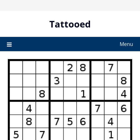
Skip
to
content
Tattooed
Menu