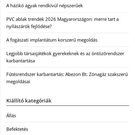
A házikó ágyak rendkívül népszerűek
PVC ablak trendek 2026 Magyarországon: merre tart a
nyílászárók fejlődése?
A fogászati implantátum korszerű megoldás
Legjobb társasjátékok gyerekeknek és az öntözőrendszer
karbantartása
Fűtésrendszer karbantartás: Abezon Bt. Zónagáz szakszerű
megoldásai
Kiállító kategóriák
Állás
Befektetés