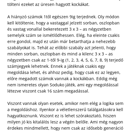
tölteni ezeket az üresen hagyott kockákat.
A hiányzó számok 1től egészen 9ig terjednek. Oly módon
kell kitöltenie, hogy a vastaggal jelzett sorban, oszlopban
és vastag vonallal bekeretezett 3 x 3 – as négyzetben
semelyik szám se ismétlődhessen. Elég, ha eleinte csakis
erre gondol, majd ez után már betarthatja a nehezebb
szabályokat is. Tehát az előbbi szabály azt jelenti, hogy
minden sorban, oszlopban és mind a kilenc 3 x 3 – as
négyzetben csak az 1-től 9-ig (1, 2, 3, 4, 5, 6, 7, 8, 9) terjedő
számjegyek lehetnek. Ennek a játéknak csakis egy
megoldása lehet, és ahhoz pedig, hogy csak ez az legyen,
előre megadott számok vannak a kockákban. Eddig még
nem ismeretes olyan Soduko játék, ami egy megoldással
létezve viszont csak 16 szám megadással.
Viszont vannak olyan esetek, amikor nem elég a logika sem
a megoldáshoz. Ilyenkor a véletlenszerű találgatásokra kell
hagyatkoznunk. Viszont ez is lehet szórakoztató, hiszen
milyen jó kis kitalálós lesz a végén belőle. Ami még nagyon
érdekes mindmellett, hogy nem csak az idősebb generáció