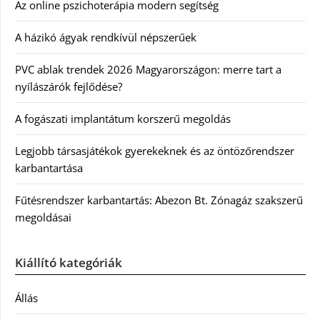
Az online pszichoterápia modern segítség
A házikó ágyak rendkívül népszerűek
PVC ablak trendek 2026 Magyarországon: merre tart a
nyílászárók fejlődése?
A fogászati implantátum korszerű megoldás
Legjobb társasjátékok gyerekeknek és az öntözőrendszer
karbantartása
Fűtésrendszer karbantartás: Abezon Bt. Zónagáz szakszerű
megoldásai
Kiállító kategóriák
Állás