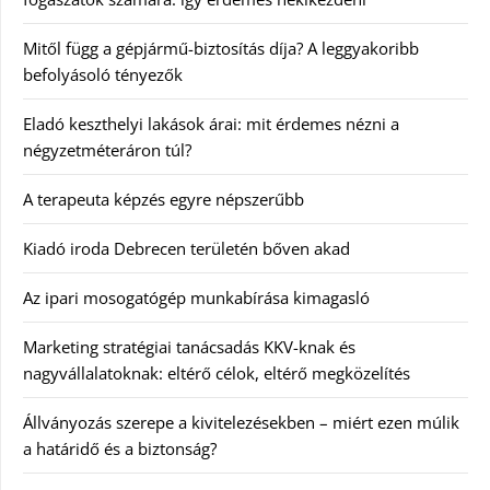
Mitől függ a gépjármű-biztosítás díja? A leggyakoribb
befolyásoló tényezők
Eladó keszthelyi lakások árai: mit érdemes nézni a
négyzetméteráron túl?
A terapeuta képzés egyre népszerűbb
Kiadó iroda Debrecen területén bőven akad
Az ipari mosogatógép munkabírása kimagasló
Marketing stratégiai tanácsadás KKV-knak és
nagyvállalatoknak: eltérő célok, eltérő megközelítés
Állványozás szerepe a kivitelezésekben – miért ezen múlik
a határidő és a biztonság?