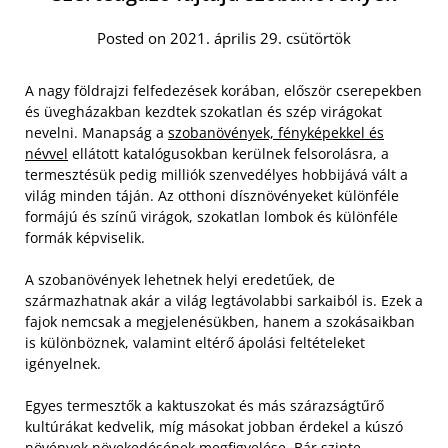
Posted on 2021. április 29. csütörtök
A nagy földrajzi felfedezések korában, először cserepekben
és üvegházakban kezdtek szokatlan és szép virágokat
nevelni. Manapság a
szobanövények, fényképekkel és
névvel
ellátott katalógusokban kerülnek felsorolásra, a
termesztésük pedig milliók szenvedélyes hobbijává vált a
világ minden táján. Az otthoni dísznövényeket különféle
formájú és színű virágok, szokatlan lombok és különféle
formák képviselik.
A szobanövények lehetnek helyi eredetűek, de
származhatnak akár a világ legtávolabbi sarkaiból is. Ezek a
fajok nemcsak a megjelenésükben, hanem a szokásaikban
is különböznek, valamint eltérő ápolási feltételeket
igényelnek.
Egyes termesztők a kaktuszokat és más szárazságtűrő
kultúrákat kedvelik, míg másokat jobban érdekel a kúszó
növények növekedésének megfigyelése. Bár szinte