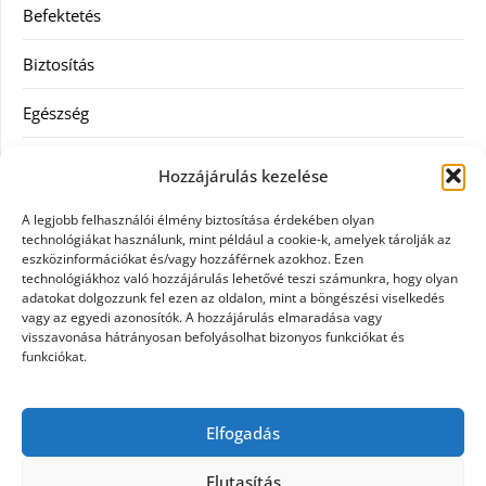
Befektetés
Biztosítás
Egészség
Hitel
Hozzájárulás kezelése
Ingatlan
A legjobb felhasználói élmény biztosítása érdekében olyan
technológiákat használunk, mint például a cookie-k, amelyek tárolják az
Művészetek és szórakozás
eszközinformációkat és/vagy hozzáférnek azokhoz. Ezen
technológiákhoz való hozzájárulás lehetővé teszi számunkra, hogy olyan
adatokat dolgozzunk fel ezen az oldalon, mint a böngészési viselkedés
Múzeumok
vagy az egyedi azonosítók. A hozzájárulás elmaradása vagy
visszavonása hátrányosan befolyásolhat bizonyos funkciókat és
Szolgáltatás
funkciókat.
Szórakozás
Elfogadás
Webáruház
Elutasítás