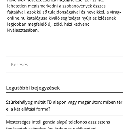
lehetetlen megismerkedni a szobanövények összes
fajtájával, azok külső tulajdonságaival és neveikkel, a virag-
online.hu katalógusa kiváló segítséget nyújt az ízlésének
legjobban megfelelő új, zöld, házi kedvenc
kiválasztásában.
KERESÉS:
Legutóbbi bejegyzések
Szürkehályog műtét TB alapon vagy magánúton: miben tér
el a két ellátási forma?
Mesterséges intelligencia alapú telefonos asszisztens
fogászatok számára: így érdemes nekikezdeni