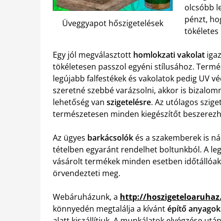
olcsóbb l
pénzt, ho
Üveggyapot hőszigetelések
tökéletes
Egy jól megválasztott
homlokzati vakolat
igaz
tökéletesen passzol egyéni stílusához. Termés
legújabb falfestékek és vakolatok pedig UV v
szeretné szebbé varázsolni, akkor is bizalomm
lehetőség van
szigetelésre
. Az utólagos szige
természetesen minden kiegészítőt beszerez
Az ügyes
barkácsolók
és a szakemberek is nál
tételben egyaránt rendelhet boltunkból. A leg
vásárolt termékek minden esetben időtállóak, 
örvendezteti meg.
Webáruházunk, a
http://hoszigeteloaruhaz
könnyedén megtalálja a kívánt
építő anyagok
alatt kiszállítjuk. A munkálatok elvégzése ut