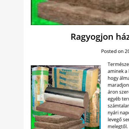
Ragyogjon ház
Posted on 20
Természet
aminek a 
hogy álma
maradjon 
áron szer
egyéb ter
számtalan
nyári nap
levegő se
melegtől.