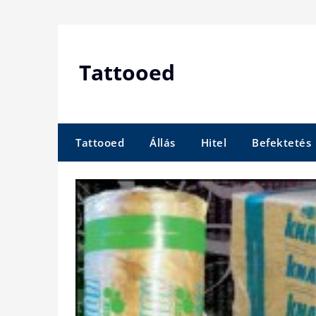
Skip
to
content
Tattooed
Tattooed
Állás
Hitel
Befektetés