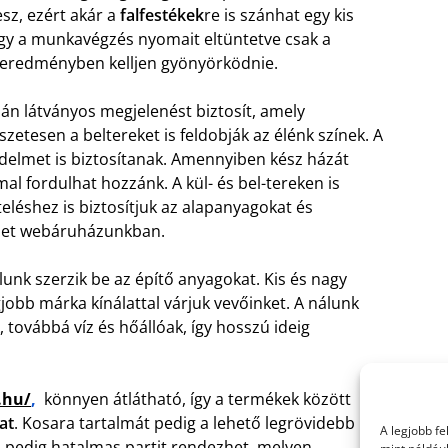
esz, ezért akár a
falfestékek
re is szánhat egy kis
gy a munkavégzés nyomait eltüntetve csak a
 eredményben kelljen gyönyörködnie.
án látványos megjelenést biztosít, amely
zetesen a beltereket is feldobják az élénk színek. A
édelmet is biztosítanak. Amennyiben kész házát
al fordulhat hozzánk. A kül- és bel-tereken is
teléshez is biztosítjuk az alapanyagokat és
het webáruházunkban.
unk szerzik be az építő anyagokat. Kis és nagy
jobb márka kínálattal várjuk vevőinket. A nálunk
továbbá víz és hőállóak, így hosszú ideig
.hu/
,
könnyen átlátható, így a termékek között
at
. Kosara tartalmát pedig a lehető legrövidebb idő
A legjobb f
án pedig hatalmas partit rendezhet, melyen