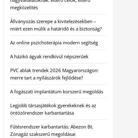
nagyvállalatoknak: eltérő célok, eltérő
megközelítés
Állványozás szerepe a kivitelezésekben –
miért ezen múlik a határidő és a biztonság?
Az online pszichoterápia modern segítség
A házikó ágyak rendkívül népszerűek
PVC ablak trendek 2026 Magyarországon:
merre tart a nyílászárók fejlődése?
A fogászati implantátum korszerű megoldás
Legjobb társasjátékok gyerekeknek és az
öntözőrendszer karbantartása
Fűtésrendszer karbantartás: Abezon Bt.
Zónagáz szakszerű megoldásai