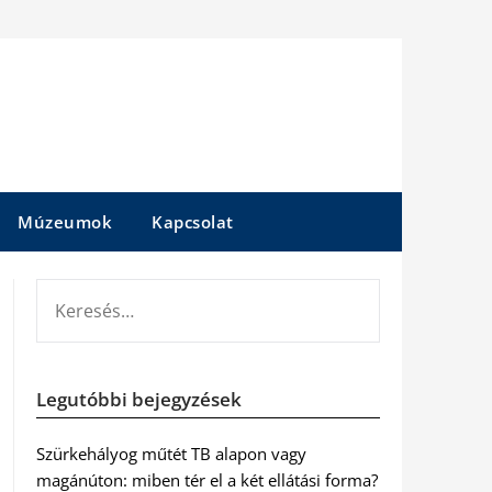
Múzeumok
Kapcsolat
KERESÉS:
Legutóbbi bejegyzések
Szürkehályog műtét TB alapon vagy
magánúton: miben tér el a két ellátási forma?