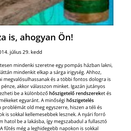
a is, ahogyan Ön!
14. július 29. kedd
esen mindenki szeretne egy pompás házban lakni,
láttán mindenkit elkap a sárga irigység. Ahhoz,
i megvalósulhassanak és a többi fontos dologra is
pénze, akkor válasszon minket. Igazán jutányos
ezheti be a különböző
hőszigetelő rendszerek
et és
mékeket egyaránt. A minőségi
hőszigetelés
 problémát old meg egyszerre, hiszen a téli és
ok is sokkal kellemesebbek lesznek. A nyári forró
m hatol be a lakásba, így megszabadul a fullasztó
 A fűtés még a leghidegebb napokon is sokkal