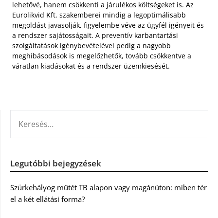
lehetővé, hanem csökkenti a járulékos költségeket is. Az
Eurolikvid Kft. szakemberei mindig a legoptimálisabb
megoldást javasolják, figyelembe véve az ügyfél igényeit és
a rendszer sajátosságait. A preventív karbantartási
szolgáltatások igénybevételével pedig a nagyobb
meghibásodások is megelőzhetők, tovább csökkentve a
váratlan kiadásokat és a rendszer üzemkiesését.
KERESÉS:
Legutóbbi bejegyzések
Szürkehályog műtét TB alapon vagy magánúton: miben tér
el a két ellátási forma?