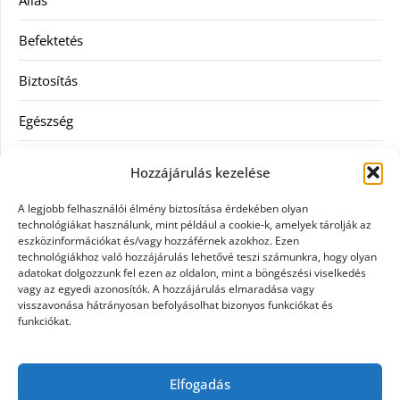
Befektetés
Biztosítás
Egészség
Hitel
Hozzájárulás kezelése
Ingatlan
A legjobb felhasználói élmény biztosítása érdekében olyan
technológiákat használunk, mint például a cookie-k, amelyek tárolják az
Művészetek és szórakozás
eszközinformációkat és/vagy hozzáférnek azokhoz. Ezen
technológiákhoz való hozzájárulás lehetővé teszi számunkra, hogy olyan
adatokat dolgozzunk fel ezen az oldalon, mint a böngészési viselkedés
Múzeumok
vagy az egyedi azonosítók. A hozzájárulás elmaradása vagy
visszavonása hátrányosan befolyásolhat bizonyos funkciókat és
Szolgáltatás
funkciókat.
Szórakozás
Elfogadás