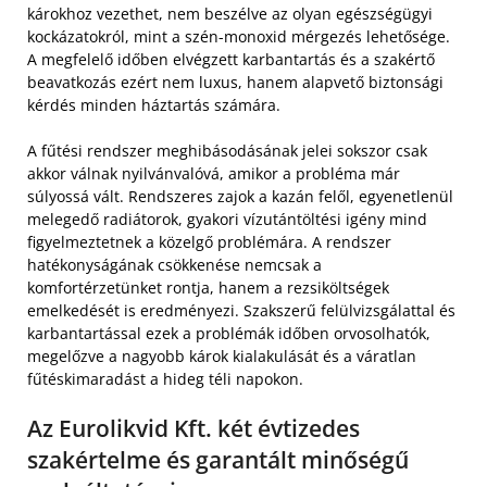
károkhoz vezethet, nem beszélve az olyan egészségügyi
kockázatokról, mint a szén-monoxid mérgezés lehetősége.
A megfelelő időben elvégzett karbantartás és a szakértő
beavatkozás ezért nem luxus, hanem alapvető biztonsági
kérdés minden háztartás számára.
A fűtési rendszer meghibásodásának jelei sokszor csak
akkor válnak nyilvánvalóvá, amikor a probléma már
súlyossá vált. Rendszeres zajok a kazán felől, egyenetlenül
melegedő radiátorok, gyakori vízutántöltési igény mind
figyelmeztetnek a közelgő problémára. A rendszer
hatékonyságának csökkenése nemcsak a
komfortérzetünket rontja, hanem a rezsiköltségek
emelkedését is eredményezi. Szakszerű felülvizsgálattal és
karbantartással ezek a problémák időben orvosolhatók,
megelőzve a nagyobb károk kialakulását és a váratlan
fűtéskimaradást a hideg téli napokon.
Az Eurolikvid Kft. két évtizedes
szakértelme és garantált minőségű