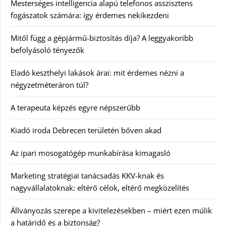
Mesterséges intelligencia alapú telefonos asszisztens
fogászatok számára: így érdemes nekikezdeni
Mitől függ a gépjármű-biztosítás díja? A leggyakoribb
befolyásoló tényezők
Eladó keszthelyi lakások árai: mit érdemes nézni a
négyzetméteráron túl?
A terapeuta képzés egyre népszerűbb
Kiadó iroda Debrecen területén bőven akad
Az ipari mosogatógép munkabírása kimagasló
Marketing stratégiai tanácsadás KKV-knak és
nagyvállalatoknak: eltérő célok, eltérő megközelítés
Állványozás szerepe a kivitelezésekben – miért ezen múlik
a határidő és a biztonság?