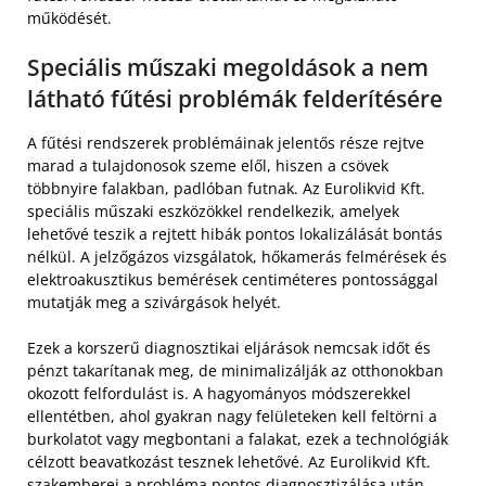
működését.
Speciális műszaki megoldások a nem
látható fűtési problémák felderítésére
A fűtési rendszerek problémáinak jelentős része rejtve
marad a tulajdonosok szeme elől, hiszen a csövek
többnyire falakban, padlóban futnak. Az Eurolikvid Kft.
speciális műszaki eszközökkel rendelkezik, amelyek
lehetővé teszik a rejtett hibák pontos lokalizálását bontás
nélkül. A jelzőgázos vizsgálatok, hőkamerás felmérések és
elektroakusztikus bemérések centiméteres pontossággal
mutatják meg a szivárgások helyét.
Ezek a korszerű diagnosztikai eljárások nemcsak időt és
pénzt takarítanak meg, de minimalizálják az otthonokban
okozott felfordulást is. A hagyományos módszerekkel
ellentétben, ahol gyakran nagy felületeken kell feltörni a
burkolatot vagy megbontani a falakat, ezek a technológiák
célzott beavatkozást tesznek lehetővé. Az Eurolikvid Kft.
szakemberei a probléma pontos diagnosztizálása után