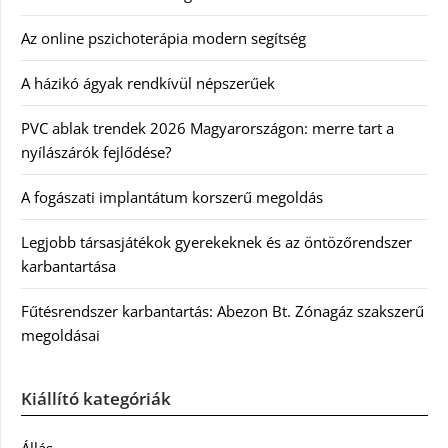
Az online pszichoterápia modern segítség
A házikó ágyak rendkívül népszerűek
PVC ablak trendek 2026 Magyarországon: merre tart a
nyílászárók fejlődése?
A fogászati implantátum korszerű megoldás
Legjobb társasjátékok gyerekeknek és az öntözőrendszer
karbantartása
Fűtésrendszer karbantartás: Abezon Bt. Zónagáz szakszerű
megoldásai
Kiállító kategóriák
Állás