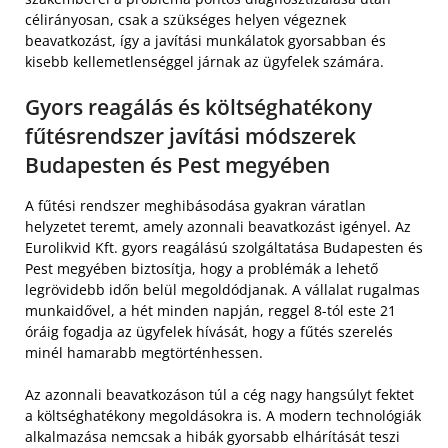
célirányosan, csak a szükséges helyen végeznek
beavatkozást, így a javítási munkálatok gyorsabban és
kisebb kellemetlenséggel járnak az ügyfelek számára.
Gyors reagálás és költséghatékony
fűtésrendszer javítási módszerek
Budapesten és Pest megyében
A fűtési rendszer meghibásodása gyakran váratlan
helyzetet teremt, amely azonnali beavatkozást igényel. Az
Eurolikvid Kft. gyors reagálású szolgáltatása Budapesten és
Pest megyében biztosítja, hogy a problémák a lehető
legrövidebb időn belül megoldódjanak. A vállalat rugalmas
munkaidővel, a hét minden napján, reggel 8-tól este 21
óráig fogadja az ügyfelek hívását, hogy a fűtés szerelés
minél hamarabb megtörténhessen.
Az azonnali beavatkozáson túl a cég nagy hangsúlyt fektet
a költséghatékony megoldásokra is. A modern technológiák
alkalmazása nemcsak a hibák gyorsabb elhárítását teszi