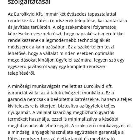
szolgáltatásai
Az
Eurolikvid Kft.
immár két évtizedes tapasztalattal
rendelkezik a fűtési rendszerek telepítése, karbantartása
és javítása területén. A cég szakemberei folyamatos
képzéseken vesznek részt, hogy naprakész ismeretekkel
rendelkezzenek a legmodernebb technológiák és
módszerek alkalmazásában. Ez a szakértelem teszi
lehetővé, hogy a vállalat minden esetben optimális
megoldásokat kínáljon ügyfelei számára, legyen szó egy
egyszerű javításról vagy egy komplett rendszer
telepítéséről.
A minőségi munkavégzés mellett az Eurolikvid Kft.
garanciát vállal az általuk elvégzett munkákra. Ez a
garancia nemcsak a beépített alkatrészekre, hanem a teljes
kivitelezésre is kiterjed, biztosítva az ügyfelek teljes
nyugalmát. A vállalat kizárólag megbízható gyártók
termékeit használja, ezzel is minimalizálva a későbbi
meghibásodások lehetőségét. A szakszerű munkavégzés és
a minőségi anyagok használata együttesen garantálja a
fűtési rendszer hosszú élettartamát és megbízható