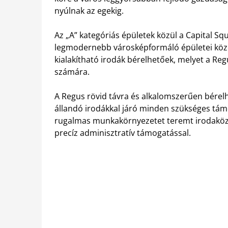
nyúlnak az egekig.
Az „A” kategóriás épületek közül a Capital Squ
legmodernebb városképformáló épületei közé
kialakítható irodák bérelhetőek, melyet a Regu
számára.
A Regus rövid távra és alkalomszerűen bérelhe
állandó irodákkal járó minden szükséges támog
rugalmas munkakörnyezetet teremt irodaköz
precíz adminisztratív támogatással.