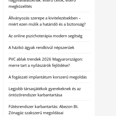
nagyvállalatoknak: eltérő célok, eltérő
megközelítés
Állványozás szerepe a kivitelezésekben –
miért ezen múlik a határidő és a biztonság?
Az online pszichoterápia modern segítség
A házikó ágyak rendkívül népszerűek
PVC ablak trendek 2026 Magyarországon:
merre tart a nyílászárók fejlődése?
A fogászati implantátum korszerű megoldás
Legjobb társasjátékok gyerekeknek és az
öntözőrendszer karbantartása
Fűtésrendszer karbantartás: Abezon Bt.
Zónagáz szakszerű megoldásai