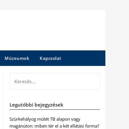
Múzeumok
Kapcsolat
KERESÉS:
Legutóbbi bejegyzések
Szürkehályog műtét TB alapon vagy
magánúton: miben tér el a két ellátási forma?