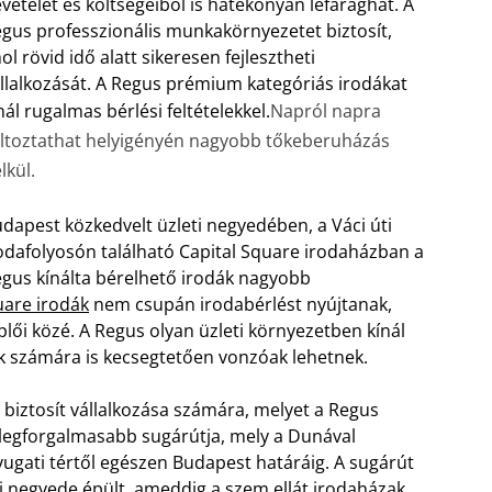
vételét és költségeiből is hatékonyan lefaraghat. A
gus professzionális munkakörnyezetet biztosít,
ol rövid idő alatt sikeresen fejlesztheti
llalkozását. A Regus prémium kategóriás irodákat
nál rugalmas bérlési feltételekkel.
Napról napra
ltoztathat helyigényén nagyobb tőkeberuházás
lkül.
dapest közkedvelt üzleti negyedében, a Váci úti
odafolyosón található Capital Square irodaházban a
gus kínálta bérelhető irodák nagyobb
uare irodák
nem csupán irodabérlést nyújtanak,
lői közé. A Regus olyan üzleti környezetben kínál
tők számára is kecsegtetően vonzóak lehetnek.
 biztosít vállalkozása számára, melyet a Regus
k legforgalmasabb sugárútja, mely a Dunával
gati tértől egészen Budapest határáig. A sugárút
i negyede épült, ameddig a szem ellát irodaházak