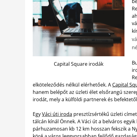
be
Re
ah
vá
kí
vá
né
Bu
Capital Square irodák
ir
Re
elköteleződés nélkül elérhetőek. A
Capital Sq
hanem belépőt az üzleti élet elsőrangú szerep
irodát, mely a külföldi partnerek és befekte
Egy
Váci úti iroda
presztízsértékű üzleti címet
tálcán kínál Önnek. A Váci út a belváros egyi
párhuzamosan kb 12 km hosszan fekszik a Nyu
köré a város leggyorsabban fejlődő gazdaság