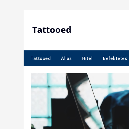
Skip
to
content
Tattooed
Tattooed
Állás
Hitel
Befektetés