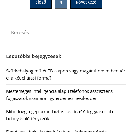
Előző
4
Következő
lapozása
KERESÉS:
Legutóbbi bejegyzések
Szürkehályog műtét TB alapon vagy magánúton: miben tér
el a két ellátási forma?
Mesterséges intelligencia alapú telefonos asszisztens
fogászatok számára: így érdemes nekikezdeni
Mitől függ a gépjármű-biztosítás díja? A leggyakoribb
befolyásoló tényezők
Eladó keszthelyi lakások árai: mit érdemes nézni a