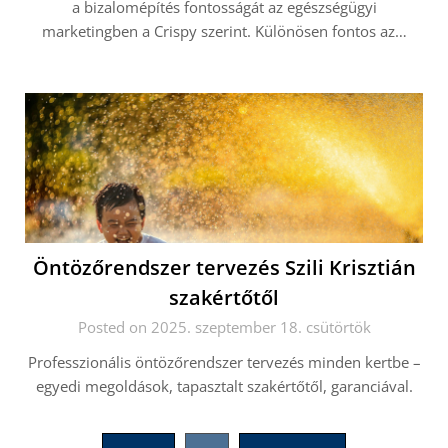
a bizalomépítés fontosságát az egészségügyi
marketingben a Crispy szerint. Különösen fontos az…
Öntözőrendszer tervezés Szili Krisztián
szakértőtől
Posted on 2025. szeptember 18. csütörtök
Professzionális öntözőrendszer tervezés minden kertbe –
egyedi megoldások, tapasztalt szakértőtől, garanciával.
Bejegyzések