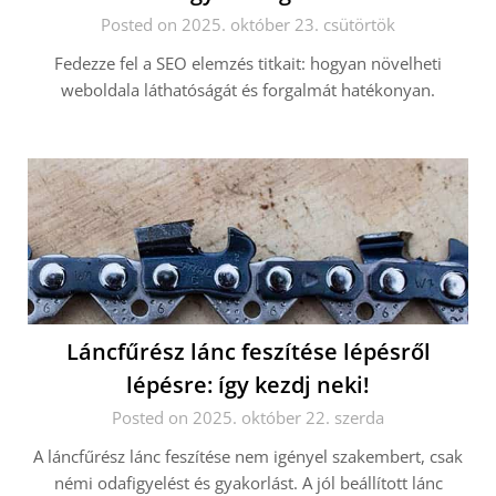
Posted on 2025. október 23. csütörtök
Fedezze fel a SEO elemzés titkait: hogyan növelheti
weboldala láthatóságát és forgalmát hatékonyan.
Láncfűrész lánc feszítése lépésről
lépésre: így kezdj neki!
Posted on 2025. október 22. szerda
A láncfűrész lánc feszítése nem igényel szakembert, csak
némi odafigyelést és gyakorlást. A jól beállított lánc