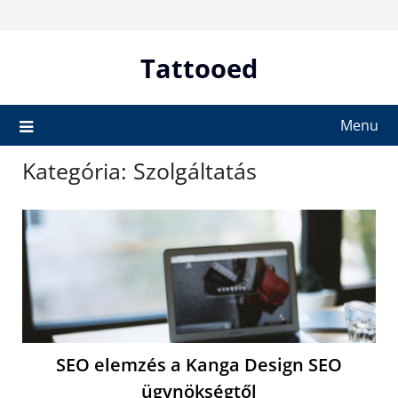
Skip
to
content
Tattooed
Menu
Kategória:
Szolgáltatás
SEO elemzés a Kanga Design SEO
ügynökségtől