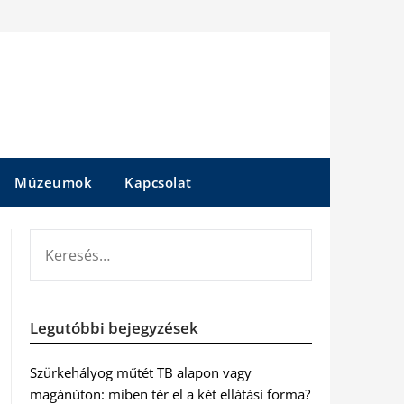
Múzeumok
Kapcsolat
KERESÉS:
Legutóbbi bejegyzések
Szürkehályog műtét TB alapon vagy
magánúton: miben tér el a két ellátási forma?