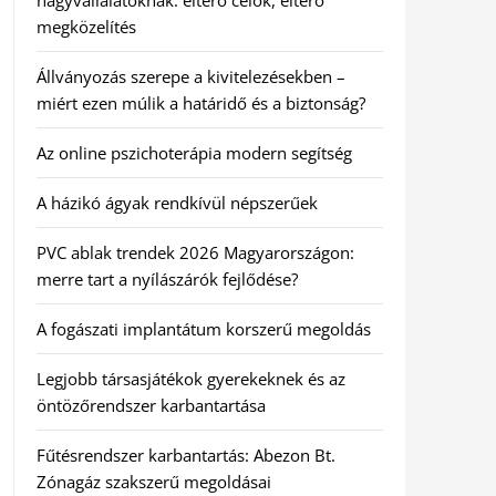
nagyvállalatoknak: eltérő célok, eltérő
megközelítés
Állványozás szerepe a kivitelezésekben –
miért ezen múlik a határidő és a biztonság?
Az online pszichoterápia modern segítség
A házikó ágyak rendkívül népszerűek
PVC ablak trendek 2026 Magyarországon:
merre tart a nyílászárók fejlődése?
A fogászati implantátum korszerű megoldás
Legjobb társasjátékok gyerekeknek és az
öntözőrendszer karbantartása
Fűtésrendszer karbantartás: Abezon Bt.
Zónagáz szakszerű megoldásai