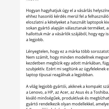
Hogyan hagyhatjuk úgy el a vásárlás helyszí
ehhez hasonló kérdés merül fel a felhasznál
eloszlatni a kételyeket a használt laptopok ki
sokan gyártó alapján választanak terméket, a
hallottuk már a vásárlók szájából, hogy egy i
a legjobb.
Lényegtelen, hogy ez a márka több sorozatot
Nem számít, hogy minden modellnek megvan a
kezdetben megbízik egy adott márkában, függe
szubjektív. Ezért mi segítünk az ügyfeleknek 
laptop típusai reagálnak a legjobban.
A világ legjobb gyártói, akiknek a kompakt sz
a Lenovo, a HP, az Acer, az Asus és a Toshiba
kiváló minőségűek, produktívak és megbízhat
gyártó rendelkezik olyan modellekkel, amelyek