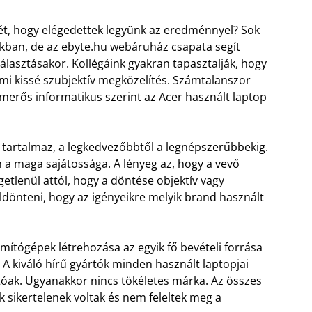
nét, hogy elégedettek legyünk az eredménnyel? Sok
ókban, de az ebyte.hu webáruház csapata segít
választásakor. Kollégáink gyakran tapasztalják, hogy
mi kissé szubjektív megközelítés. Számtalanszor
smerős informatikus szerint az Acer használt laptop
 tartalmaz, a legkedvezőbbtől a legnépszerűbbekig.
 maga sajátossága. A lényeg az, hogy a vevő
tlenül attól, hogy a döntése objektív vagy
eldönteni, hogy az igényeikre melyik brand használt
ámítógépek létrehozása az egyik fő bevételi forrása
. A kiváló hírű gyártók minden használt laptopjai
óak. Ugyanakkor nincs tökéletes márka. Az összes
 sikertelenek voltak és nem feleltek meg a