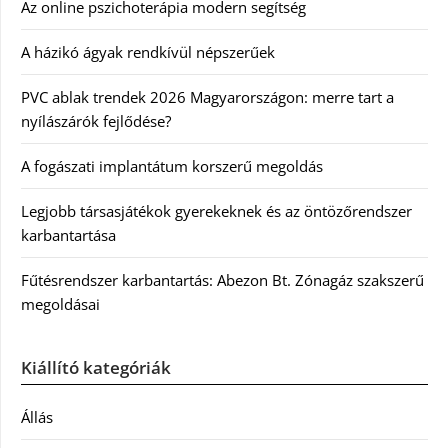
Az online pszichoterápia modern segítség
A házikó ágyak rendkívül népszerűek
PVC ablak trendek 2026 Magyarországon: merre tart a
nyílászárók fejlődése?
A fogászati implantátum korszerű megoldás
Legjobb társasjátékok gyerekeknek és az öntözőrendszer
karbantartása
Fűtésrendszer karbantartás: Abezon Bt. Zónagáz szakszerű
megoldásai
Kiállító kategóriák
Állás