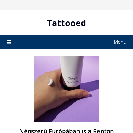
Skip
to
content
Tattooed
Menu
Népszerű Európában is a Benton