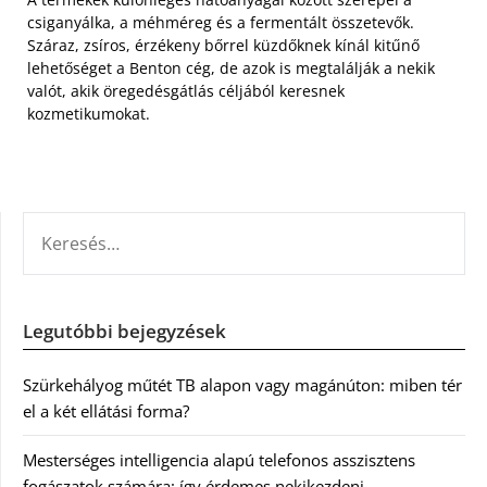
csiganyálka, a méhméreg és a fermentált összetevők.
Száraz, zsíros, érzékeny bőrrel küzdőknek kínál kitűnő
lehetőséget a Benton cég, de azok is megtalálják a nekik
valót, akik öregedésgátlás céljából keresnek
kozmetikumokat.
KERESÉS:
Legutóbbi bejegyzések
Szürkehályog műtét TB alapon vagy magánúton: miben tér
el a két ellátási forma?
Mesterséges intelligencia alapú telefonos asszisztens
fogászatok számára: így érdemes nekikezdeni