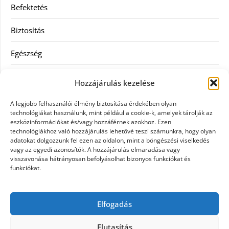
Befektetés
Biztosítás
Egészség
Hitel
Hozzájárulás kezelése
Ingatlan
A legjobb felhasználói élmény biztosítása érdekében olyan
technológiákat használunk, mint például a cookie-k, amelyek tárolják az
Művészetek és szórakozás
eszközinformációkat és/vagy hozzáférnek azokhoz. Ezen
technológiákhoz való hozzájárulás lehetővé teszi számunkra, hogy olyan
adatokat dolgozzunk fel ezen az oldalon, mint a böngészési viselkedés
Múzeumok
vagy az egyedi azonosítók. A hozzájárulás elmaradása vagy
visszavonása hátrányosan befolyásolhat bizonyos funkciókat és
Szolgáltatás
funkciókat.
Szórakozás
Elfogadás
Webáruház
Elutasítás