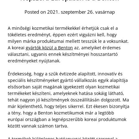
Posted on 2021. szeptember 26. vasárnap
A minőségi kozmetikai termékekkel érhetjük csak el a
tökéletes eredményt, éppen ezért vigyázni kell, hogy
milyen márka produktumai mellett tesszük le a voksunkat.
A koreai
gyártók közül a Benton
az, amelyiket érdemes
választani, ugyanis ennek készítményei hosszantartó
eredményeket nyújtanak.
Érdekesség, hogy a szűk évtizede alapított, innovatív és
speciális készítményeket gyártó vállalkozás egyik alapítója
elsősorban saját magának igyekezett olyan kozmetikai
termékeket készíteni, amelyeknek hatása sokáig látható,
tehát nagyon jó készítmények összeállításán dolgozott. Ma
már kijelenthető, hogy teljes sikerrel. Ezt ékesen bizonyítja
a tény, hogy a Benton kozmetikumok már a legtöbb
európai országban a legnépszerűbb koreai produktumok
között vannak számon tartva.
A termékek különleges hatóanyagai között szerepel a