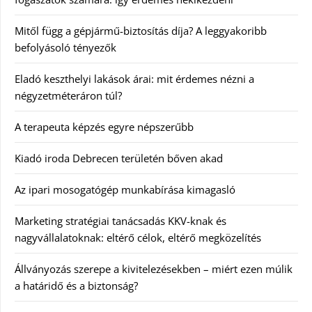
Mitől függ a gépjármű-biztosítás díja? A leggyakoribb
befolyásoló tényezők
Eladó keszthelyi lakások árai: mit érdemes nézni a
négyzetméteráron túl?
A terapeuta képzés egyre népszerűbb
Kiadó iroda Debrecen területén bőven akad
Az ipari mosogatógép munkabírása kimagasló
Marketing stratégiai tanácsadás KKV-knak és
nagyvállalatoknak: eltérő célok, eltérő megközelítés
Állványozás szerepe a kivitelezésekben – miért ezen múlik
a határidő és a biztonság?