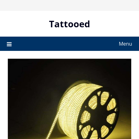
Skip
to
content
Tattooed
Menu