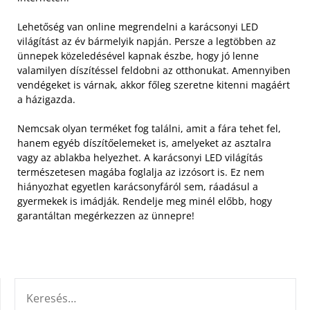
Lehetőség van online megrendelni a karácsonyi LED
világítást az év bármelyik napján. Persze a legtöbben az
ünnepek közeledésével kapnak észbe, hogy jó lenne
valamilyen díszítéssel feldobni az otthonukat. Amennyiben
vendégeket is várnak, akkor főleg szeretne kitenni magáért
a házigazda.
Nemcsak olyan terméket fog találni, amit a fára tehet fel,
hanem egyéb díszítőelemeket is, amelyeket az asztalra
vagy az ablakba helyezhet. A karácsonyi LED világítás
természetesen magába foglalja az izzósort is. Ez nem
hiányozhat egyetlen karácsonyfáról sem, ráadásul a
gyermekek is imádják. Rendelje meg minél előbb, hogy
garantáltan megérkezzen az ünnepre!
KERESÉS: