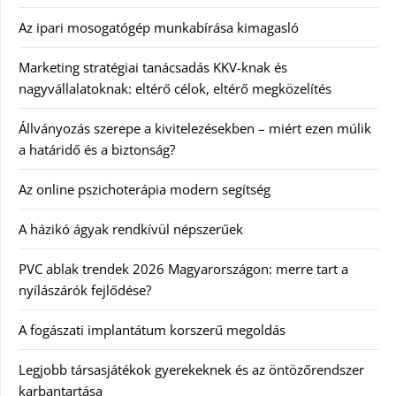
Az ipari mosogatógép munkabírása kimagasló
Marketing stratégiai tanácsadás KKV-knak és
nagyvállalatoknak: eltérő célok, eltérő megközelítés
Állványozás szerepe a kivitelezésekben – miért ezen múlik
a határidő és a biztonság?
Az online pszichoterápia modern segítség
A házikó ágyak rendkívül népszerűek
PVC ablak trendek 2026 Magyarországon: merre tart a
nyílászárók fejlődése?
A fogászati implantátum korszerű megoldás
Legjobb társasjátékok gyerekeknek és az öntözőrendszer
karbantartása