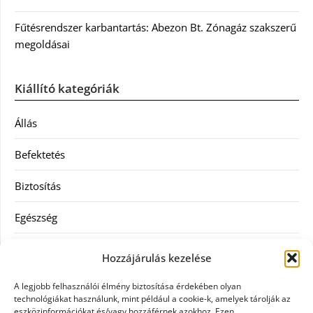
Fűtésrendszer karbantartás: Abezon Bt. Zónagáz szakszerű
megoldásai
Kiállító kategóriák
Állás
Befektetés
Biztosítás
Egészség
Hitel
Hozzájárulás kezelése
Ingatlan
A legjobb felhasználói élmény biztosítása érdekében olyan
technológiákat használunk, mint például a cookie-k, amelyek tárolják az
Művészetek és szórakozás
eszközinformációkat és/vagy hozzáférnek azokhoz. Ezen