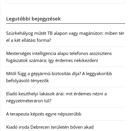
Legutóbbi bejegyzések
Szürkehályog műtét TB alapon vagy magánúton: miben tér
el a két ellátási forma?
Mesterséges intelligencia alapú telefonos asszisztens
fogászatok számára: így érdemes nekikezdeni
Mitől függ a gépjármű-biztosítás díja? A leggyakoribb
befolyásoló tényezők
Eladó keszthelyi lakások árai: mit érdemes nézni a
négyzetméteráron túl?
A terapeuta képzés egyre népszerűbb
Kiadó iroda Debrecen területén bőven akad