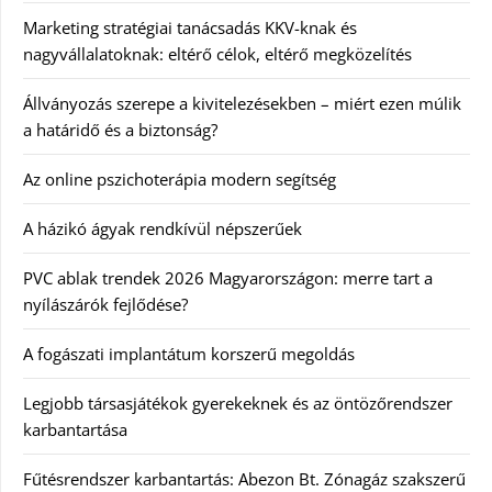
Marketing stratégiai tanácsadás KKV-knak és
nagyvállalatoknak: eltérő célok, eltérő megközelítés
Állványozás szerepe a kivitelezésekben – miért ezen múlik
a határidő és a biztonság?
Az online pszichoterápia modern segítség
A házikó ágyak rendkívül népszerűek
PVC ablak trendek 2026 Magyarországon: merre tart a
nyílászárók fejlődése?
A fogászati implantátum korszerű megoldás
Legjobb társasjátékok gyerekeknek és az öntözőrendszer
karbantartása
Fűtésrendszer karbantartás: Abezon Bt. Zónagáz szakszerű