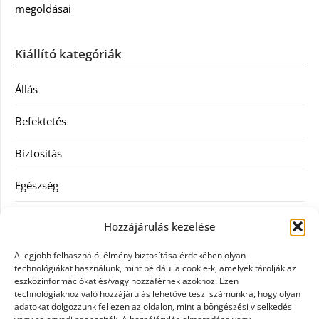
megoldásai
Kiállító kategóriák
Állás
Befektetés
Biztosítás
Egészség
Hitel
Hozzájárulás kezelése
Ingatlan
A legjobb felhasználói élmény biztosítása érdekében olyan
technológiákat használunk, mint például a cookie-k, amelyek tárolják az
Művészetek és szórakozás
eszközinformációkat és/vagy hozzáférnek azokhoz. Ezen
technológiákhoz való hozzájárulás lehetővé teszi számunkra, hogy olyan
adatokat dolgozzunk fel ezen az oldalon, mint a böngészési viselkedés
Múzeumok