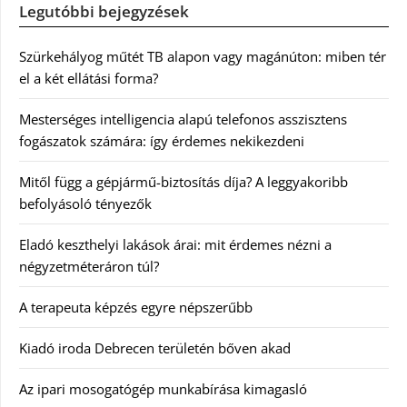
Legutóbbi bejegyzések
Szürkehályog műtét TB alapon vagy magánúton: miben tér
el a két ellátási forma?
Mesterséges intelligencia alapú telefonos asszisztens
fogászatok számára: így érdemes nekikezdeni
Mitől függ a gépjármű-biztosítás díja? A leggyakoribb
befolyásoló tényezők
Eladó keszthelyi lakások árai: mit érdemes nézni a
négyzetméteráron túl?
A terapeuta képzés egyre népszerűbb
Kiadó iroda Debrecen területén bőven akad
Az ipari mosogatógép munkabírása kimagasló