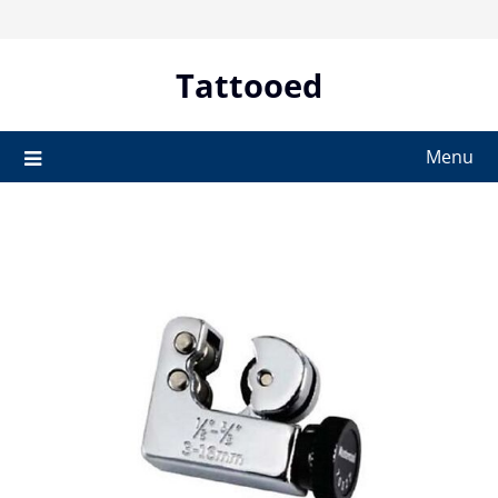
Skip
to
content
Tattooed
Menu