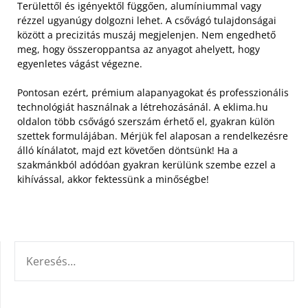
Területtől és igényektől függően, alumíniummal vagy
rézzel ugyanúgy dolgozni lehet. A csővágó tulajdonságai
között a precizitás muszáj megjelenjen. Nem engedhető
meg, hogy összeroppantsa az anyagot ahelyett, hogy
egyenletes vágást végezne.
Pontosan ezért, prémium alapanyagokat és professzionális
technológiát használnak a létrehozásánál. A eklima.hu
oldalon több csővágó szerszám érhető el, gyakran külön
szettek formulájában. Mérjük fel alaposan a rendelkezésre
álló kínálatot, majd ezt követően döntsünk! Ha a
szakmánkból adódóan gyakran kerülünk szembe ezzel a
kihívással, akkor fektessünk a minőségbe!
KERESÉS: