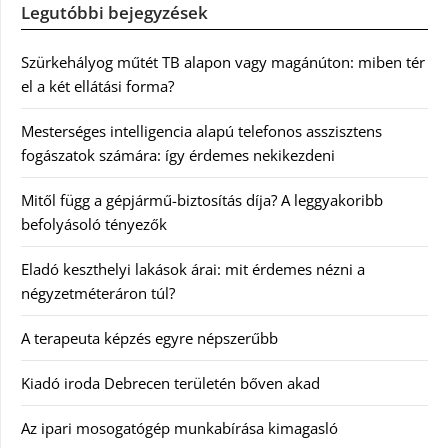
Legutóbbi bejegyzések
Szürkehályog műtét TB alapon vagy magánúton: miben tér
el a két ellátási forma?
Mesterséges intelligencia alapú telefonos asszisztens
fogászatok számára: így érdemes nekikezdeni
Mitől függ a gépjármű-biztosítás díja? A leggyakoribb
befolyásoló tényezők
Eladó keszthelyi lakások árai: mit érdemes nézni a
négyzetméteráron túl?
A terapeuta képzés egyre népszerűbb
Kiadó iroda Debrecen területén bőven akad
Az ipari mosogatógép munkabírása kimagasló