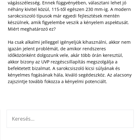
vágásszélesség. Ennek függvényében, választani lehet jó
néhány kivitel közül, 115-től egészen 230 mm-ig. A modern
sarokcsiszoló típusok már egyedi fejlesztések mentén
készülnek, amik figyelembe veszik a kényelem aspektusát.
Miért meghatározó ez?
Ha csak alkalmi jelleggel igényeljük kihasználni, akkor nem
igazán jelent problémát, de amikor rendszeres
időközönként dolgozunk vele, akár több órán keresztül,
akkor bizony az UVP rezgéscsillapítás megszolgálja a
befektetett bizalmat. A sarokcsiszoló kicsi súlyának és
kényelmes fogásának hála, kiváló segédeszköz. Az alacsony
zajszintje tovább fokozza a kényelmi potenciált.
KERESÉS: