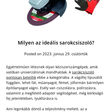
Milyen az ideális sarokcsiszoló?
Posted on 2023. június 29. csütörtök
Egyértelműen léteznek olyan kéziszerszámgépek, amik
valóban univerzálisnak mondhatóak. A
sarokcsiszoló
pontosan beleillik
ebbe a kategóriába. A vágófej típusától
függően, lehet fát, műanyagot, fémet, jóformán bármilyen
építőanyagot vágni. Esély van csiszolásra, polírozásra,
valamint a megfelelő adapter segítségével, még körkivágó
fej jelenlétében, lyukfúrásra is.
Ami leginkább döntő a teljesítmény mellett, az a