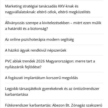
Marketing stratégiai tanácsadás KKV-knak és
nagyvállalatoknak: eltérő célok, eltérő megközelítés
Állványozás szerepe a kivitelezésekben – miért ezen múlik
a határidő és a biztonság?
Az online pszichoterápia modern segítség
A házikó ágyak rendkívül népszerűek
PVC ablak trendek 2026 Magyarországon: merre tart a
nyílászárók fejlődése?
A fogászati implantátum korszerű megoldás
Legjobb társasjátékok gyerekeknek és az öntözőrendszer
karbantartása
Fűtésrendszer karbantartás: Abezon Bt. Zónagáz szakszerű