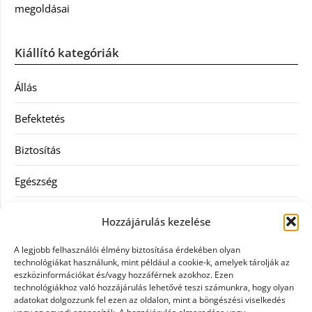
megoldásai
Kiállító kategóriák
Állás
Befektetés
Biztosítás
Egészség
Hitel
Hozzájárulás kezelése
Ingatlan
A legjobb felhasználói élmény biztosítása érdekében olyan
technológiákat használunk, mint például a cookie-k, amelyek tárolják az
Művészetek és szórakozás
eszközinformációkat és/vagy hozzáférnek azokhoz. Ezen
technológiákhoz való hozzájárulás lehetővé teszi számunkra, hogy olyan
adatokat dolgozzunk fel ezen az oldalon, mint a böngészési viselkedés
Múzeumok