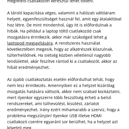
megfelelő csatlakozón keresztül lehet tölteni.
A tároló kapacitása véges, valamint a hálózati váltóáram
helyett, egyenfeszültséget használ fel, amit egy átalakítóval
hoz létre. De mint mindenhol, úgy itt is előfordulnak a
hibák. Ha például a laptop töltő csatlakozód csak
mozgatásra érintkezik, akkor már szükséged lehet
a
laptopod megjavítására
. A rendszeres használat
következtében megesik, hogy az alkatrészek kilazulnak,
túlterhelődnek. Ha sietség közben véletlenül nagyobb
lendülettel, akár feszítve rántod ki a csatlakozót, akkor az
hibát eredményezhet.
Az újabb csatlakoztatás esetén előfordulhat tehát, hogy
nem lesz érintkezés. Amennyiben ez a helyzet kizárólag
mozgatás hatására változik, akkor nem szabad kockáztatni,
mert ilyenkor egyszerre több feszültség érheti a belső
rendszereket, ami túlhevülést, kisütést, zárlatot
eredményezhet. Irány ezért mihamarabb a szerviz, hogy a
probléma megszűnjön! Ilyenkor USB illetve HDMI
csatlakozó cserére egyaránt sor kerülhet, ha a helyzet azt
követeli meg.