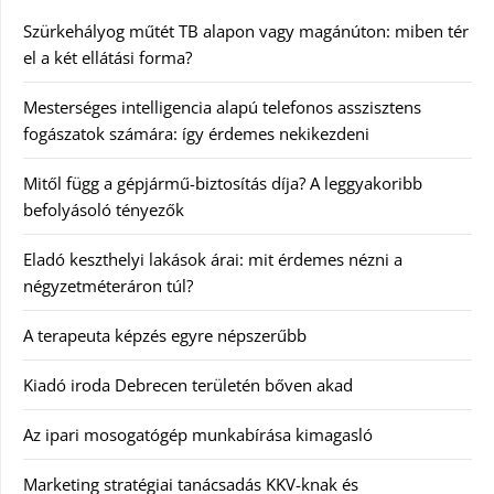
Szürkehályog műtét TB alapon vagy magánúton: miben tér
el a két ellátási forma?
Mesterséges intelligencia alapú telefonos asszisztens
fogászatok számára: így érdemes nekikezdeni
Mitől függ a gépjármű-biztosítás díja? A leggyakoribb
befolyásoló tényezők
Eladó keszthelyi lakások árai: mit érdemes nézni a
négyzetméteráron túl?
A terapeuta képzés egyre népszerűbb
Kiadó iroda Debrecen területén bőven akad
Az ipari mosogatógép munkabírása kimagasló
Marketing stratégiai tanácsadás KKV-knak és