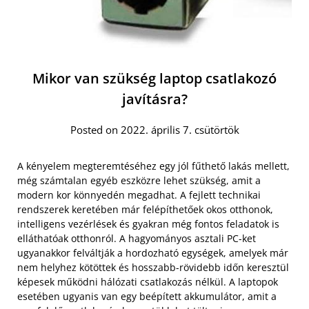
Mikor van szükség laptop csatlakozó
javításra?
Posted on 2022. április 7. csütörtök
A kényelem megteremtéséhez egy jól fűthető lakás mellett,
még számtalan egyéb eszközre lehet szükség, amit a
modern kor könnyedén megadhat. A fejlett technikai
rendszerek keretében már felépíthetőek okos otthonok,
intelligens vezérlések és gyakran még fontos feladatok is
elláthatóak otthonról. A hagyományos asztali PC-ket
ugyanakkor felváltják a hordozható egységek, amelyek már
nem helyhez kötöttek és hosszabb-rövidebb időn keresztül
képesek működni hálózati csatlakozás nélkül. A laptopok
esetében ugyanis van egy beépített akkumulátor, amit a