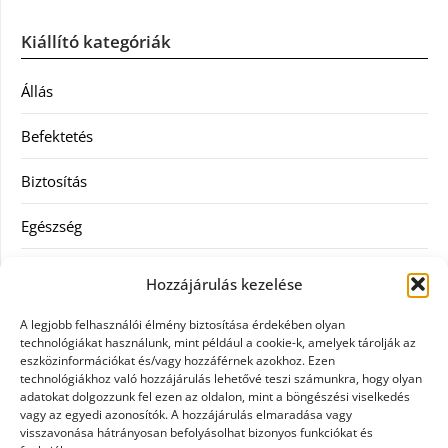
Kiállító kategóriák
Állás
Befektetés
Biztosítás
Egészség
Hitel
Hozzájárulás kezelése
Ingatlan
A legjobb felhasználói élmény biztosítása érdekében olyan
technológiákat használunk, mint például a cookie-k, amelyek tárolják az
Művészetek és szórakozás
eszközinformációkat és/vagy hozzáférnek azokhoz. Ezen
technológiákhoz való hozzájárulás lehetővé teszi számunkra, hogy olyan
adatokat dolgozzunk fel ezen az oldalon, mint a böngészési viselkedés
Múzeumok
vagy az egyedi azonosítók. A hozzájárulás elmaradása vagy
visszavonása hátrányosan befolyásolhat bizonyos funkciókat és