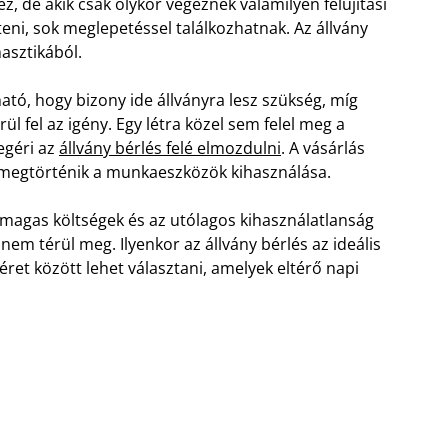
, de akik csak olykor végeznek valamilyen felújítási
teni, sok meglepetéssel találkozhatnak. Az állvány
masztikából.
ató, hogy bizony ide állványra lesz szükség, míg
l fel az igény. Egy létra közel sem felel meg a
egéri az
állvány bérlés felé elmozdulni
. A vásárlás
 megtörténik a munkaeszközök kihasználása.
 magas költségek és az utólagos kihasználatlanság
nem térül meg. Ilyenkor az állvány bérlés az ideális
ret között lehet választani, amelyek eltérő napi