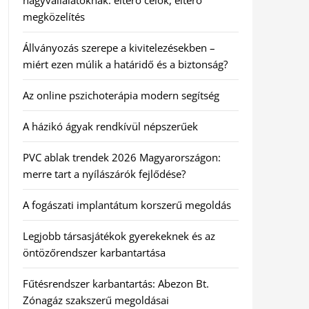
nagyvállalatoknak: eltérő célok, eltérő
megközelítés
Állványozás szerepe a kivitelezésekben –
miért ezen múlik a határidő és a biztonság?
Az online pszichoterápia modern segítség
A házikó ágyak rendkívül népszerűek
PVC ablak trendek 2026 Magyarországon:
merre tart a nyílászárók fejlődése?
A fogászati implantátum korszerű megoldás
Legjobb társasjátékok gyerekeknek és az
öntözőrendszer karbantartása
Fűtésrendszer karbantartás: Abezon Bt.
Zónagáz szakszerű megoldásai