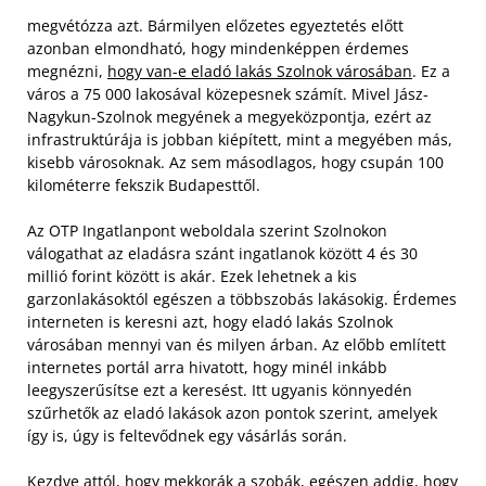
megvétózza azt. Bármilyen előzetes egyeztetés előtt
azonban elmondható, hogy mindenképpen érdemes
megnézni,
hogy van-e eladó lakás Szolnok városában
. Ez a
város a 75 000 lakosával közepesnek számít. Mivel Jász-
Nagykun-Szolnok megyének a megyeközpontja, ezért az
infrastruktúrája is jobban kiépített, mint a megyében más,
kisebb városoknak. Az sem másodlagos, hogy csupán 100
kilométerre fekszik Budapesttől.
Az OTP Ingatlanpont weboldala szerint Szolnokon
válogathat az eladásra szánt ingatlanok között 4 és 30
millió forint között is akár. Ezek lehetnek a kis
garzonlakásoktól egészen a többszobás lakásokig. Érdemes
interneten is keresni azt, hogy eladó lakás Szolnok
városában mennyi van és milyen árban. Az előbb említett
internetes portál arra hivatott, hogy minél inkább
leegyszerűsítse ezt a keresést. Itt ugyanis könnyedén
szűrhetők az eladó lakások azon pontok szerint, amelyek
így is, úgy is feltevődnek egy vásárlás során.
Kezdve attól, hogy mekkorák a szobák, egészen addig, hogy