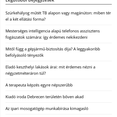
Szürkehályog műtét TB alapon vagy magánúton: miben tér
el a két ellátási forma?
Mesterséges intelligencia alapú telefonos asszisztens
fogászatok számára: így érdemes nekikezdeni
Mitől függ a gépjármű-biztosítás díja? A leggyakoribb
befolyásoló tényezők
Eladó keszthelyi lakások árai: mit érdemes nézni a
négyzetméteráron túl?
A terapeuta képzés egyre népszerűbb
Kiadó iroda Debrecen területén bőven akad
Az ipari mosogatógép munkabírása kimagasló