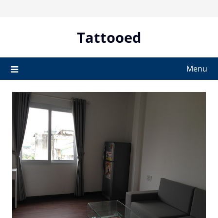
Skip
to
content
Tattooed
Menu