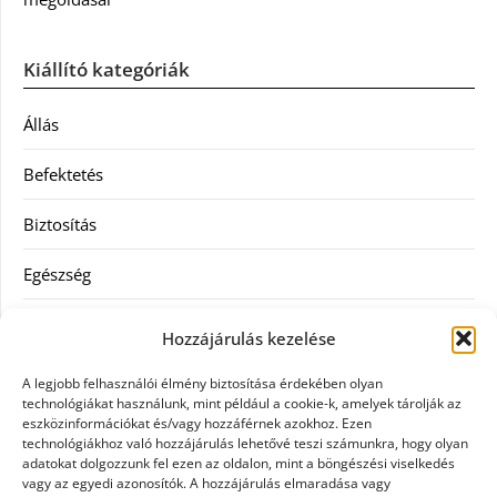
Kiállító kategóriák
Állás
Befektetés
Biztosítás
Egészség
Hitel
Hozzájárulás kezelése
Ingatlan
A legjobb felhasználói élmény biztosítása érdekében olyan
technológiákat használunk, mint például a cookie-k, amelyek tárolják az
Művészetek és szórakozás
eszközinformációkat és/vagy hozzáférnek azokhoz. Ezen
technológiákhoz való hozzájárulás lehetővé teszi számunkra, hogy olyan
adatokat dolgozzunk fel ezen az oldalon, mint a böngészési viselkedés
Múzeumok
vagy az egyedi azonosítók. A hozzájárulás elmaradása vagy