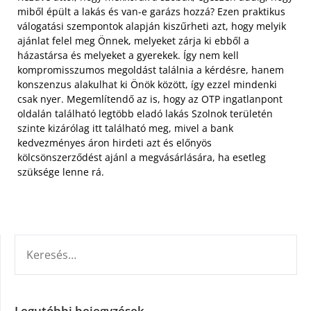
miből épült a lakás és van-e garázs hozzá? Ezen praktikus
válogatási szempontok alapján kiszűrheti azt, hogy melyik
ajánlat felel meg Önnek, melyeket zárja ki ebből a
házastársa és melyeket a gyerekek. Így nem kell
kompromisszumos megoldást találnia a kérdésre, hanem
konszenzus alakulhat ki Önök között, így ezzel mindenki
csak nyer. Megemlítendő az is, hogy az OTP ingatlanpont
oldalán található legtöbb eladó lakás Szolnok területén
szinte kizárólag itt található meg, mivel a bank
kedvezményes áron hirdeti azt és előnyös
kölcsönszerződést ajánl a megvásárlására, ha esetleg
szüksége lenne rá.
KERESÉS:
Legutóbbi bejegyzések