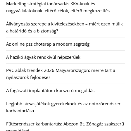
Marketing stratégiai tanácsadás KKV-knak és
nagyvállalatoknak: eltérő célok, eltérő megközelítés
Állványozás szerepe a kivitelezésekben – miért ezen múlik
a határidő és a biztonság?
Az online pszichoterápia modern segítség
A házikó ágyak rendkívül népszerűek
PVC ablak trendek 2026 Magyarországon: merre tart a
nyílászárók fejlődése?
A fogászati implantátum korszerű megoldás
Legjobb társasjátékok gyerekeknek és az öntözőrendszer
karbantartása
Fűtésrendszer karbantartás: Abezon Bt. Zónagáz szakszerű
megoldásai