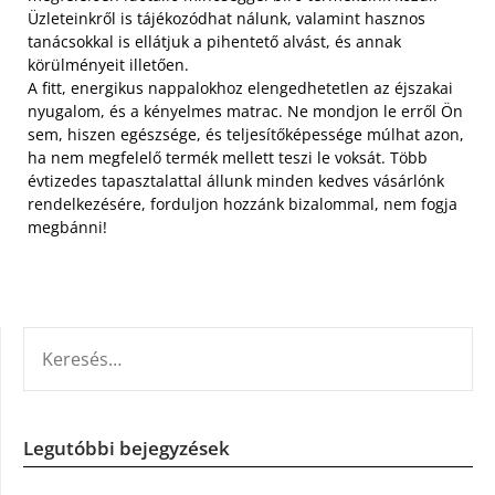
Üzleteinkről is tájékozódhat nálunk, valamint hasznos
tanácsokkal is ellátjuk a pihentető alvást, és annak
körülményeit illetően.
A fitt, energikus nappalokhoz elengedhetetlen az éjszakai
nyugalom, és a kényelmes matrac. Ne mondjon le erről Ön
sem, hiszen egészsége, és teljesítőképessége múlhat azon,
ha nem megfelelő termék mellett teszi le voksát. Több
évtizedes tapasztalattal állunk minden kedves vásárlónk
rendelkezésére, forduljon hozzánk bizalommal, nem fogja
megbánni!
KERESÉS:
Legutóbbi bejegyzések