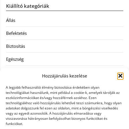
Kiállító kategóriák
Állás
Befektetés
Biztosítás
Egészség
Hitel
Hozzájárulás kezelése
Ingatlan
A legjobb felhasználói élmény biztosítása érdekében olyan
technológiákat használunk, mint például a cookie-k, amelyek tárolják az
Művészetek és szórakozás
eszközinformációkat és/vagy hozzáférnek azokhoz. Ezen
technológiákhoz való hozzájárulás lehetővé teszi számunkra, hogy olyan
adatokat dolgozzunk fel ezen az oldalon, mint a böngészési viselkedés
Múzeumok
vagy az egyedi azonosítók. A hozzájárulás elmaradása vagy
visszavonása hátrányosan befolyásolhat bizonyos funkciókat és
Szolgáltatás
funkciókat.