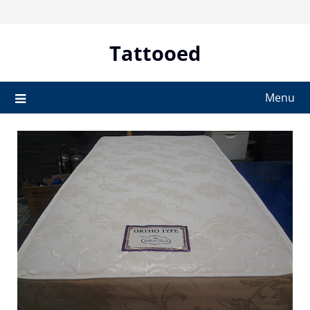
Skip
to
content
Tattooed
Menu