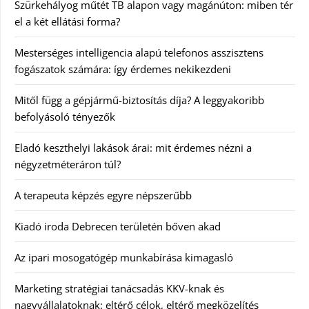
Szürkehályog műtét TB alapon vagy magánúton: miben tér
el a két ellátási forma?
Mesterséges intelligencia alapú telefonos asszisztens
fogászatok számára: így érdemes nekikezdeni
Mitől függ a gépjármű-biztosítás díja? A leggyakoribb
befolyásoló tényezők
Eladó keszthelyi lakások árai: mit érdemes nézni a
négyzetméteráron túl?
A terapeuta képzés egyre népszerűbb
Kiadó iroda Debrecen területén bőven akad
Az ipari mosogatógép munkabírása kimagasló
Marketing stratégiai tanácsadás KKV-knak és
nagyvállalatoknak: eltérő célok, eltérő megközelítés