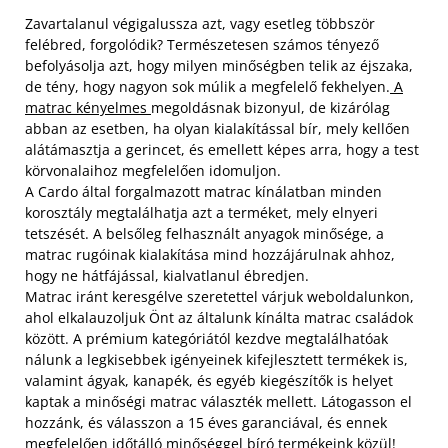
Zavartalanul végigalussza azt, vagy esetleg többször
felébred, forgolódik? Természetesen számos tényező
befolyásolja azt, hogy milyen minőségben telik az éjszaka,
de tény, hogy nagyon sok múlik a megfelelő fekhelyen.
A
matrac kényelmes
megoldásnak bizonyul, de kizárólag
abban az esetben, ha olyan kialakítással bír, mely kellően
alátámasztja a gerincet, és emellett képes arra, hogy a test
körvonalaihoz megfelelően idomuljon.
A Cardo által forgalmazott matrac kínálatban minden
korosztály megtalálhatja azt a terméket, mely elnyeri
tetszését. A belsőleg felhasznált anyagok minősége, a
matrac rugóinak kialakítása mind hozzájárulnak ahhoz,
hogy ne hátfájással, kialvatlanul ébredjen.
Matrac iránt keresgélve szeretettel várjuk weboldalunkon,
ahol elkalauzoljuk Önt az általunk kínálta matrac családok
között. A prémium kategóriától kezdve megtalálhatóak
nálunk a legkisebbek igényeinek kifejlesztett termékek is,
valamint ágyak, kanapék, és egyéb kiegészítők is helyet
kaptak a minőségi matrac választék mellett. Látogasson el
hozzánk, és válasszon a 15 éves garanciával, és ennek
megfelelően időtálló minőséggel bíró termékeink közül!