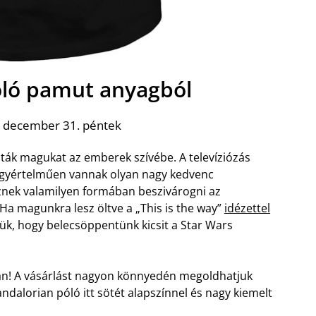
ló pamut anyagból
. december 31. péntek
ták magukat az emberek szívébe. A televíziózás
s egyértelműen vannak olyan nagy kedvenc
eznek valamilyen formában beszivárogni az
Ha magunkra lesz öltve a „This is the way”
idézettel
jük, hogy belecsöppentünk kicsit a Star Wars
an! A vásárlást nagyon könnyedén megoldhatjuk
andalorian póló itt sötét alapszínnel és nagy kiemelt