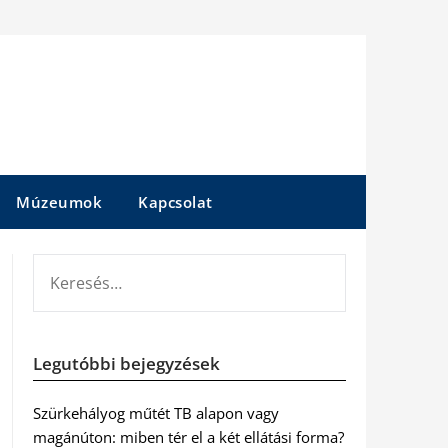
Múzeumok
Kapcsolat
KERESÉS:
Legutóbbi bejegyzések
Szürkehályog műtét TB alapon vagy
magánúton: miben tér el a két ellátási forma?