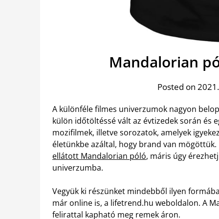
Mandalorian pó
Posted on 2021
A különféle filmes univerzumok nagyon belop
külön időtöltéssé vált az évtizedek során é
mozifilmek, illetve sorozatok, amelyek igyek
életünkbe azáltal, hogy brand van mögöttük. 
ellátott Mandalorian póló
, máris úgy érezhet
univerzumba.
Vegyük ki részünket mindebből ilyen formáb
már online is, a lifetrend.hu weboldalon. A M
felirattal kapható meg remek áron.