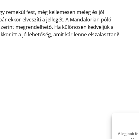
ogy remekül fest, még kellemesen meleg és jól
bár ekkor elveszíti a jellegét. A Mandalorian póló
szerint megrendelhető. Ha különösen kedveljük a
kor itt a jó lehetőség, amit kár lenne elszalasztani!
A legjobb f