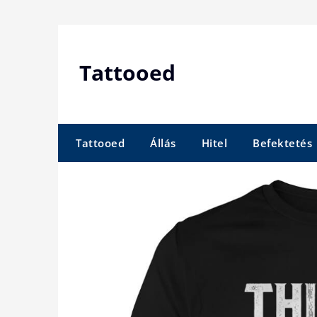
Skip
to
content
Tattooed
Tattooed
Állás
Hitel
Befektetés