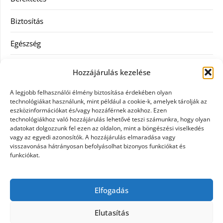
Biztosítás
Egészség
Hitel
Hozzájárulás kezelése
Ingatlan
A legjobb felhasználói élmény biztosítása érdekében olyan
technológiákat használunk, mint például a cookie-k, amelyek tárolják az
Művészetek és szórakozás
eszközinformációkat és/vagy hozzáférnek azokhoz. Ezen
technológiákhoz való hozzájárulás lehetővé teszi számunkra, hogy olyan
adatokat dolgozzunk fel ezen az oldalon, mint a böngészési viselkedés
Múzeumok
vagy az egyedi azonosítók. A hozzájárulás elmaradása vagy
visszavonása hátrányosan befolyásolhat bizonyos funkciókat és
Szolgáltatás
funkciókat.
Szórakozás
Elfogadás
Webáruház
Elutasítás