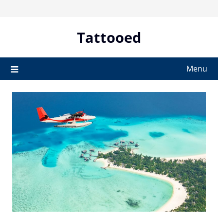
Skip
to
content
Tattooed
Menu