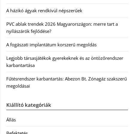
A házikó ágyak rendkívül népszerűek
PVC ablak trendek 2026 Magyarországon: merre tart a
nyílászárók fejlődése?
A fogászati implantátum korszerű megoldás
Legjobb társasjátékok gyerekeknek és az öntözőrendszer
karbantartása
Fűtésrendszer karbantartás: Abezon Bt. Zónagáz szakszerű
megoldásai
Kiállító kategóriák
Állás
Befektetés