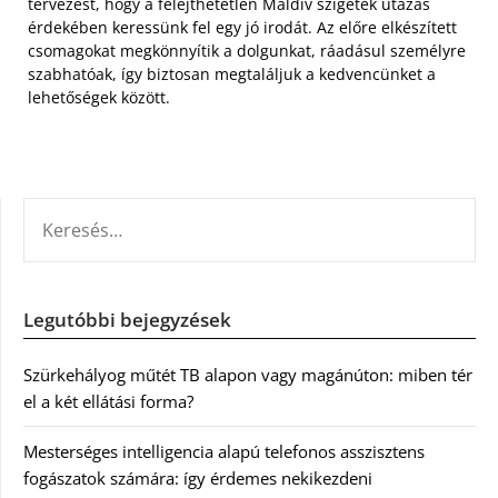
tervezést, hogy a felejthetetlen Maldív szigetek utazás
érdekében keressünk fel egy jó irodát. Az előre elkészített
csomagokat megkönnyítik a dolgunkat, ráadásul személyre
szabhatóak, így biztosan megtaláljuk a kedvencünket a
lehetőségek között.
KERESÉS:
Legutóbbi bejegyzések
Szürkehályog műtét TB alapon vagy magánúton: miben tér
el a két ellátási forma?
Mesterséges intelligencia alapú telefonos asszisztens
fogászatok számára: így érdemes nekikezdeni