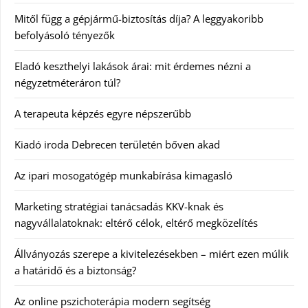
Mitől függ a gépjármű-biztosítás díja? A leggyakoribb
befolyásoló tényezők
Eladó keszthelyi lakások árai: mit érdemes nézni a
négyzetméteráron túl?
A terapeuta képzés egyre népszerűbb
Kiadó iroda Debrecen területén bőven akad
Az ipari mosogatógép munkabírása kimagasló
Marketing stratégiai tanácsadás KKV-knak és
nagyvállalatoknak: eltérő célok, eltérő megközelítés
Állványozás szerepe a kivitelezésekben – miért ezen múlik
a határidő és a biztonság?
Az online pszichoterápia modern segítség