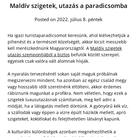
Maldív szigetek, utazás a paradicsomba
Posted on 2022. július 8. péntek
Ha igazi turistaparadicsomot keresünk, ahol kiélvezhetjük a
pihenést és a természet közelségét, akkor kicsit messzebb
kell merészkednünk Magyarországtól. A
Maldív szigetek
utazás szempontjából a biztos
befutók között szerepel,
egyesek csak valóra vált álomnak hívják.
A nyaralás tervezésénél sokan saját maguk próbálnak
megszervezni mindent, ha azonban az egész család megy
vagy hosszabb időt szeretnénk eltölteni, akkor érdemes
rábíznunk magunkat a profikra. Nem véletlen, hogy ezek a
szigetek luxusutazásnak számítanak, meg kell adni a
módját, ha a látogatás mellett döntünk. A gyönyörű kék víz,
a szállodák vagy éppen a vízre épült házikók mellett, apró
szigeteket, koktélokat és felejthetetlen látványt kapunk.
A kulturális különbségek azonban megnehezíthetik a