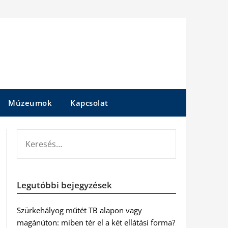
Múzeumok
Kapcsolat
KERESÉS:
Legutóbbi bejegyzések
Szürkehályog műtét TB alapon vagy
magánúton: miben tér el a két ellátási forma?