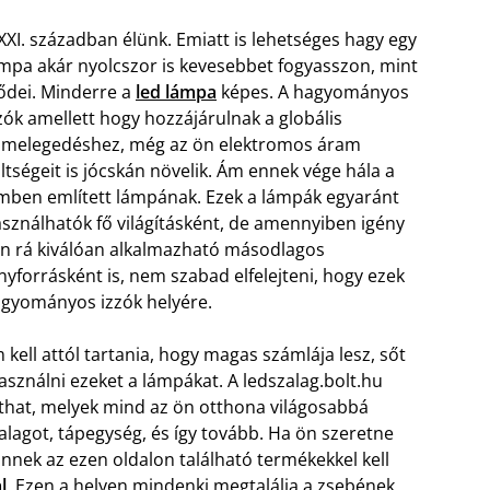
XXI. században élünk. Emiatt is lehetséges hagy egy
mpa akár nyolcszor is kevesebbet fogyasszon, mint
ődei. Minderre a
led lámpa
képes. A hagyományos
zók amellett hogy hozzájárulnak a globális
lmelegedéshez, még az ön elektromos áram
ltségeit is jócskán növelik. Ám ennek vége hála a
mben említett lámpának. Ezek a lámpák egyaránt
sználhatók fő világításként, de amennyiben igény
n rá kiválóan alkalmazható másodlagos
nyforrásként is, nem szabad elfelejteni, hogy ezek
gyományos izzók helyére.
 kell attól tartania, hogy magas számlája lesz, sőt
asználni ezeket a lámpákat. A ledszalag.bolt.hu
that, melyek mind az ön otthona világosabbá
d szalagot, tápegység, és így tovább. Ha ön szeretne
nnek az ezen oldalon található termékekkel kell
l
. Ezen a helyen mindenki megtalálja a zsebének