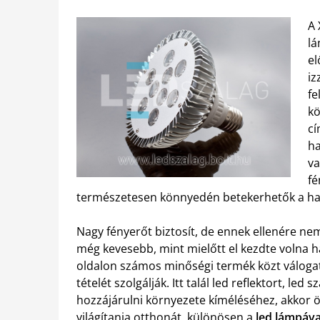
A 
lá
el
iz
fe
kö
cí
ha
va
fé
természetesen könnyedén betekerhetők a ha
Nagy fényerőt biztosít, de ennek ellenére nem
még kevesebb, mint mielőtt el kezdte volna h
oldalon számos minőségi termék közt váloga
tételét szolgálják. Itt talál led reflektort, le
hozzájárulni környezete kíméléséhez, akkor ö
világítania otthonát, különösen a
led lámpáva