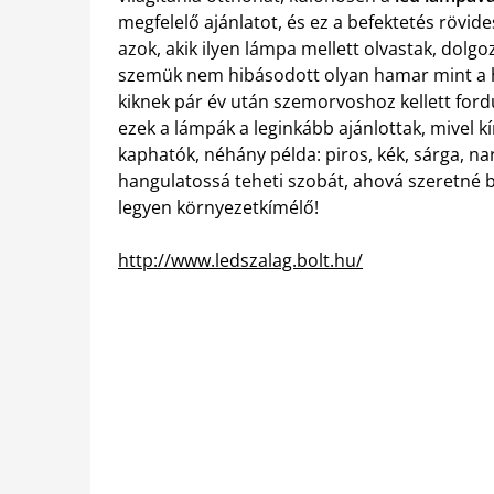
megfelelő ajánlatot, és ez a befektetés rövide
azok, akik ilyen lámpa mellett olvastak, dolg
szemük nem hibásodott olyan hamar mint a
kiknek pár év után szemorvoshoz kellett for
ezek a lámpák a leginkább ajánlottak, mivel 
kaphatók, néhány példa: piros, kék, sárga, nara
hangulatossá teheti szobát, ahová szeretné b
legyen környezetkímélő!
http://www.ledszalag.bolt.hu/