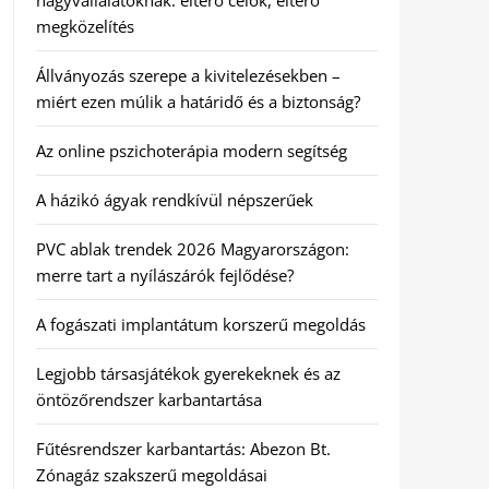
nagyvállalatoknak: eltérő célok, eltérő
megközelítés
Állványozás szerepe a kivitelezésekben –
miért ezen múlik a határidő és a biztonság?
Az online pszichoterápia modern segítség
A házikó ágyak rendkívül népszerűek
PVC ablak trendek 2026 Magyarországon:
merre tart a nyílászárók fejlődése?
A fogászati implantátum korszerű megoldás
Legjobb társasjátékok gyerekeknek és az
öntözőrendszer karbantartása
Fűtésrendszer karbantartás: Abezon Bt.
Zónagáz szakszerű megoldásai