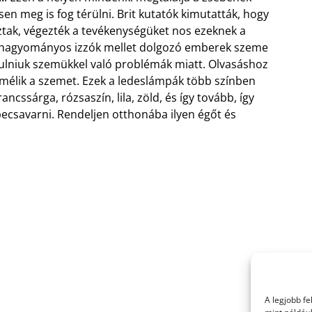
sen meg is fog térülni. Brit kutatók kimutatták, hogy
oztak, végezték a tevékenységüket nos ezeknek a
 hagyományos izzók mellet dolgozó emberek szeme
dulniuk szemükkel való problémák miatt. Olvasáshoz
kímélik a szemet. Ezek a ledeslámpák több színben
ncssárga, rózsaszín, lila, zöld, és így tovább, így
ecsavarni. Rendeljen otthonába ilyen égőt és
A legjobb f