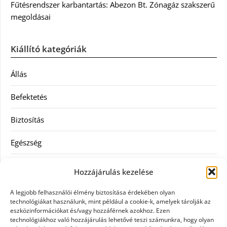
Fűtésrendszer karbantartás: Abezon Bt. Zónagáz szakszerű
megoldásai
Kiállító kategóriák
Állás
Befektetés
Biztosítás
Egészség
Hitel
Hozzájárulás kezelése
Ingatlan
A legjobb felhasználói élmény biztosítása érdekében olyan
technológiákat használunk, mint például a cookie-k, amelyek tárolják az
Művészetek és szórakozás
eszközinformációkat és/vagy hozzáférnek azokhoz. Ezen
technológiákhoz való hozzájárulás lehetővé teszi számunkra, hogy olyan