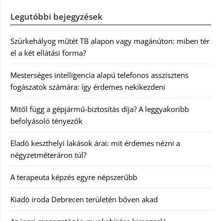
Legutóbbi bejegyzések
Szürkehályog műtét TB alapon vagy magánúton: miben tér
el a két ellátási forma?
Mesterséges intelligencia alapú telefonos asszisztens
fogászatok számára: így érdemes nekikezdeni
Mitől függ a gépjármű-biztosítás díja? A leggyakoribb
befolyásoló tényezők
Eladó keszthelyi lakások árai: mit érdemes nézni a
négyzetméteráron túl?
A terapeuta képzés egyre népszerűbb
Kiadó iroda Debrecen területén bőven akad