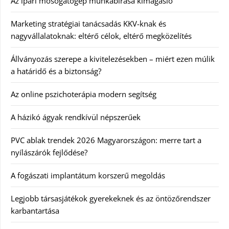
Az ipari mosogatógép munkabírása kimagasló
Marketing stratégiai tanácsadás KKV-knak és
nagyvállalatoknak: eltérő célok, eltérő megközelítés
Állványozás szerepe a kivitelezésekben – miért ezen múlik
a határidő és a biztonság?
Az online pszichoterápia modern segítség
A házikó ágyak rendkívül népszerűek
PVC ablak trendek 2026 Magyarországon: merre tart a
nyílászárók fejlődése?
A fogászati implantátum korszerű megoldás
Legjobb társasjátékok gyerekeknek és az öntözőrendszer
karbantartása