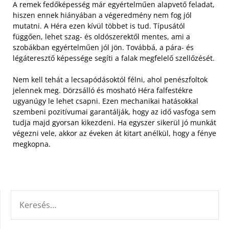
A remek fedőképesség már egyértelműen alapvető feladat,
hiszen ennek hiányában a végeredmény nem fog jól
mutatni. A Héra ezen kívül többet is tud. Típusától
függően, lehet szag- és oldószerektől mentes, ami a
szobákban egyértelműen jól jön. Továbbá, a pára- és
légáteresztő képessége segíti a falak megfelelő szellőzését.
Nem kell tehát a lecsapódásoktól félni, ahol penészfoltok
jelennek meg. Dörzsálló és mosható Héra falfestékre
ugyanúgy le lehet csapni. Ezen mechanikai hatásokkal
szembeni pozitívumai garantálják, hogy az idő vasfoga sem
tudja majd gyorsan kikezdeni. Ha egyszer sikerül jó munkát
végezni vele, akkor az éveken át kitart anélkül, hogy a fénye
megkopna.
KERESÉS: