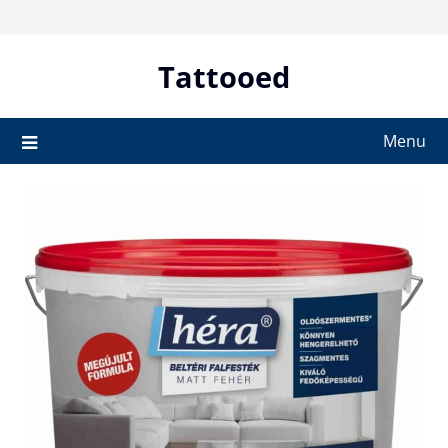
Skip
to
content
Tattooed
Menu