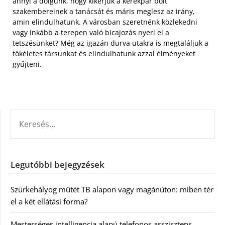
annyi a dolgunk, hogy kikérjük a kerékpár bolt
szakembereinek a tanácsát és máris meglesz az irány,
amin elindulhatunk. A városban szeretnénk közlekedni
vagy inkább a terepen való bicajozás nyeri el a
tetszésünket? Még az igazán durva utakra is megtaláljuk a
tökéletes társunkat és elindulhatunk azzal élményeket
gyűjteni.
KERESÉS:
Legutóbbi bejegyzések
Szürkehályog műtét TB alapon vagy magánúton: miben tér
el a két ellátási forma?
Mesterséges intelligencia alapú telefonos asszisztens