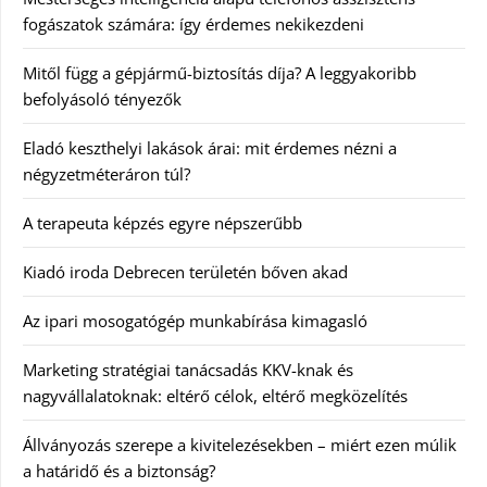
fogászatok számára: így érdemes nekikezdeni
Mitől függ a gépjármű-biztosítás díja? A leggyakoribb
befolyásoló tényezők
Eladó keszthelyi lakások árai: mit érdemes nézni a
négyzetméteráron túl?
A terapeuta képzés egyre népszerűbb
Kiadó iroda Debrecen területén bőven akad
Az ipari mosogatógép munkabírása kimagasló
Marketing stratégiai tanácsadás KKV-knak és
nagyvállalatoknak: eltérő célok, eltérő megközelítés
Állványozás szerepe a kivitelezésekben – miért ezen múlik
a határidő és a biztonság?