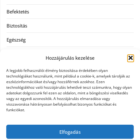
Befektetés
Biztosítás
Egészség
Hitel
Hozzájárulás kezelése
Ingatlan
A legjobb felhasználói élmény biztosítása érdekében olyan
technológiákat használunk, mint például a cookie-k, amelyek tárolják az
Művészetek és szórakozás
eszközinformációkat és/vagy hozzáférnek azokhoz. Ezen
technológiákhoz való hozzájárulás lehetővé teszi számunkra, hogy olyan
adatokat dolgozzunk fel ezen az oldalon, mint a böngészési viselkedés
Múzeumok
vagy az egyedi azonosítók. A hozzájárulás elmaradása vagy
visszavonása hátrányosan befolyásolhat bizonyos funkciókat és
Szolgáltatás
funkciókat.
Szórakozás
Elfogadás
Webáruház