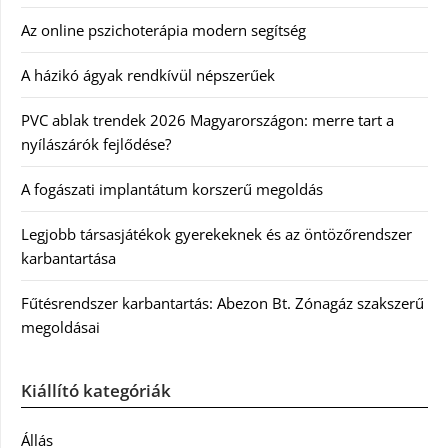
Az online pszichoterápia modern segítség
A házikó ágyak rendkívül népszerűek
PVC ablak trendek 2026 Magyarországon: merre tart a
nyílászárók fejlődése?
A fogászati implantátum korszerű megoldás
Legjobb társasjátékok gyerekeknek és az öntözőrendszer
karbantartása
Fűtésrendszer karbantartás: Abezon Bt. Zónagáz szakszerű
megoldásai
Kiállító kategóriák
Állás