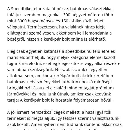
A Speedbike felhozatalát nézve, hatalmas választékkal
találjuk szemben magunkat. 300 négyzetméteren több
mint 3000 hagyományos és 150 e-bike közül lehet
válogatni. Természetesen, ha valakinek nincs ideje
ellátogatni személyesen, akkor sem kell lemondania a
bőségről, hiszen a kerékpár bolt online is elérhető.
Elég csak egyetlen kattintás a speedbike.hu felületre és
máris eldönthetjük, hogy melyik kategória elemei között
fogunk nézelődni, esetleg kiegészítőkre vagy alkatrészekre
van jobban szükségünk. Ne szalasszunk el egyetlen
alkalmat sem, amikor a kerékpár bolt akciók keretében
hatalmas kedvezményekkel juthatunk hozzá minőségi
bringákhoz! Lássuk el a család minden tagját prémium
járművekkel és induljunk útnak, amikor csak kedvünk
tartja! A kerékpár bolt felhozatala folyamatosan bővül.
A jól ismert nemzetközi cégek mellett, a hazai gyártók
termékeit is megtaláljuk, így tetszés szerint választhatunk
azok között. Amennyiben nem tudnánk dönteni, akkor csak