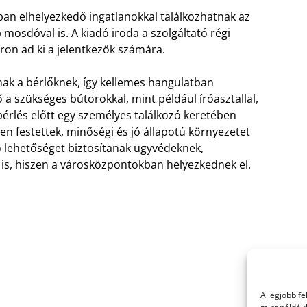
an elhelyezkedő ingatlanokkal találkozhatnak az
mosdóval is. A kiadó iroda a szolgáltató régi
áron ad ki a jelentkezők számára.
anak a bérlőknek, így kellemes hangulatban
 a szükséges bútorokkal, mint például íróasztallal,
 bérlés előtt egy személyes találkozó keretében
sen festettek, minőségi és jó állapotú környezetet
ló lehetőséget biztosítanak ügyvédeknek,
is, hiszen a városközpontokban helyezkednek el.
A legjobb f