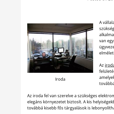
A válla
szükség
alkalma
van egy
ügyveze
elmélet
Az
irod
felület
amelyek
Iroda
továbbá
Az iroda fel van szerelve a szükséges elektro
elegáns környezetet biztosít. A kis helyiség
továbbá kisebb fős tárgyalások is lebonyolíth