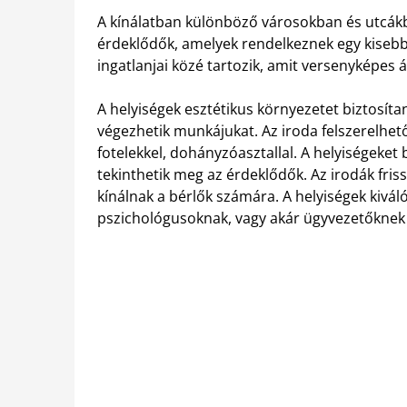
A kínálatban különböző városokban és utcákb
érdeklődők, amelyek rendelkeznek egy kisebb 
ingatlanjai közé tartozik, amit versenyképes 
A helyiségek esztétikus környezetet biztosít
végezhetik munkájukat. Az iroda felszerelhető
fotelekkel, dohányzóasztallal. A helyiségeket
tekinthetik meg az érdeklődők. Az irodák fris
kínálnak a bérlők számára. A helyiségek kivá
pszichológusoknak, vagy akár ügyvezetőknek 