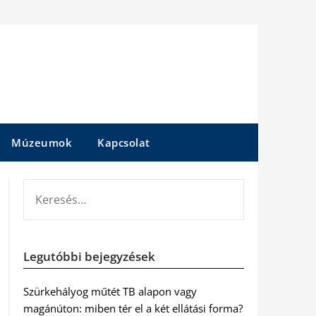
Múzeumok
Kapcsolat
KERESÉS:
Legutóbbi bejegyzések
Szürkehályog műtét TB alapon vagy
magánúton: miben tér el a két ellátási forma?