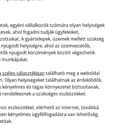
latok, egyéni vállalkozók számára olyan helyiségek
esek, ahol fogadni tudják ügyfeleiket,
zottaikat. A gyártelepek, üzemek mellett szükség
 nyugodt helyiségre, ahol az üzemvezetők,
tők nyugodt körülmények között végezhetik
i munkájukat.
a széles választékban
található meg a weboldal
én. Olyan helyiségeket találhatnak az érdeklődők,
 kényelmes és tágas környezetet biztosítanak,
 rendelkeznek a szükséges eszközökkel.
mos eszközökkel, elérhető az internet, továbbá
ekben kényelmes ügyfélfogadásra van lehetőség,
atóak.