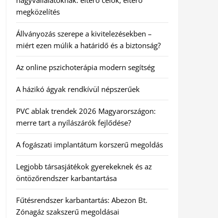
nagyvállalatoknak: eltérő célok, eltérő
megközelítés
Állványozás szerepe a kivitelezésekben –
miért ezen múlik a határidő és a biztonság?
Az online pszichoterápia modern segítség
A házikó ágyak rendkívül népszerűek
PVC ablak trendek 2026 Magyarországon:
merre tart a nyílászárók fejlődése?
A fogászati implantátum korszerű megoldás
Legjobb társasjátékok gyerekeknek és az
öntözőrendszer karbantartása
Fűtésrendszer karbantartás: Abezon Bt.
Zónagáz szakszerű megoldásai