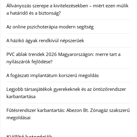
Állványozás szerepe a kivitelezésekben – miért ezen múlik
a határidő és a biztonság?
Az online pszichoterápia modern segítség
A házikó ágyak rendkívül népszerűek
PVC ablak trendek 2026 Magyarországon: merre tart a
nyílászárók fejlődése?
A fogászati implantátum korszerű megoldás
Legjobb társasjátékok gyerekeknek és az öntözőrendszer
karbantartása
Fűtésrendszer karbantartás: Abezon Bt. Zónagáz szakszerű
megoldásai
Kiállító kategóriák