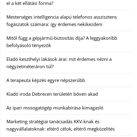
el a két ellátási forma?
Mesterséges intelligencia alapú telefonos asszisztens
fogászatok számára: így érdemes nekikezdeni
Mitől függ a gépjármű-biztosítás díja? A leggyakoribb
befolyásoló tényezők
Eladó keszthelyi lakások árai: mit érdemes nézni a
négyzetméteráron túl?
A terapeuta képzés egyre népszerűbb
Kiadó iroda Debrecen területén bőven akad
Az ipari mosogatógép munkabírása kimagasló
Marketing stratégiai tanácsadás KKV-knak és
nagyvállalatoknak: eltérő célok, eltérő megközelítés