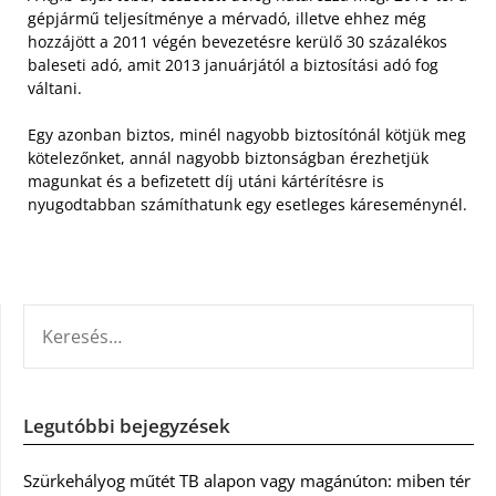
gépjármű teljesítménye a mérvadó, illetve ehhez még
hozzájött a 2011 végén bevezetésre kerülő 30 százalékos
baleseti adó, amit 2013 januárjától a biztosítási adó fog
váltani.
Egy azonban biztos, minél nagyobb biztosítónál kötjük meg
kötelezőnket, annál nagyobb biztonságban érezhetjük
magunkat és a befizetett díj utáni kártérítésre is
nyugodtabban számíthatunk egy esetleges káreseménynél.
KERESÉS:
Legutóbbi bejegyzések
Szürkehályog műtét TB alapon vagy magánúton: miben tér