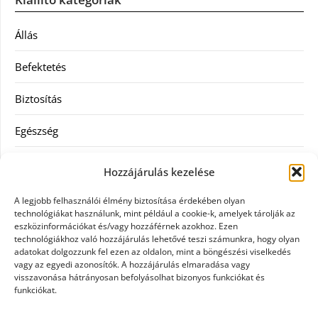
Állás
Befektetés
Biztosítás
Egészség
Hitel
Hozzájárulás kezelése
Ingatlan
A legjobb felhasználói élmény biztosítása érdekében olyan
technológiákat használunk, mint például a cookie-k, amelyek tárolják az
Művészetek és szórakozás
eszközinformációkat és/vagy hozzáférnek azokhoz. Ezen
technológiákhoz való hozzájárulás lehetővé teszi számunkra, hogy olyan
adatokat dolgozzunk fel ezen az oldalon, mint a böngészési viselkedés
Múzeumok
vagy az egyedi azonosítók. A hozzájárulás elmaradása vagy
visszavonása hátrányosan befolyásolhat bizonyos funkciókat és
Szolgáltatás
funkciókat.