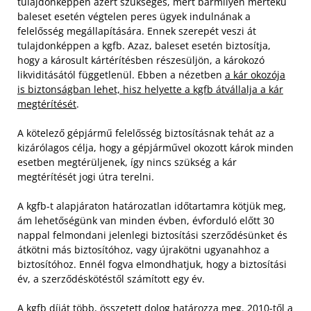
tulajdonképpen azért szükséges, mert bármilyen mértékű
baleset esetén végtelen peres ügyek indulnának a
felelősség megállapítására. Ennek szerepét veszi át
tulajdonképpen a kgfb. Azaz, baleset esetén biztosítja,
hogy a károsult kártérítésben részesüljön, a károkozó
likviditásától függetlenül. Ebben a nézetben
a kár okozója
is biztonságban lehet, hisz helyette a kgfb átvállalja a kár
megtérítését
.
A kötelező gépjármű felelősség biztosításnak tehát az a
kizárólagos célja, hogy a gépjárművel okozott károk minden
esetben megtérüljenek, így nincs szükség a kár
megtérítését jogi útra terelni.
A kgfb-t alapjáraton határozatlan időtartamra kötjük meg,
ám lehetőségünk van minden évben, évforduló előtt 30
nappal felmondani jelenlegi biztosítási szerződésünket és
átkötni más biztosítóhoz, vagy újrakötni ugyanahhoz a
biztosítóhoz. Ennél fogva elmondhatjuk, hogy a biztosítási
év, a szerződéskötéstől számított egy év.
A kgfb díját több, összetett dolog határozza meg. 2010-től a