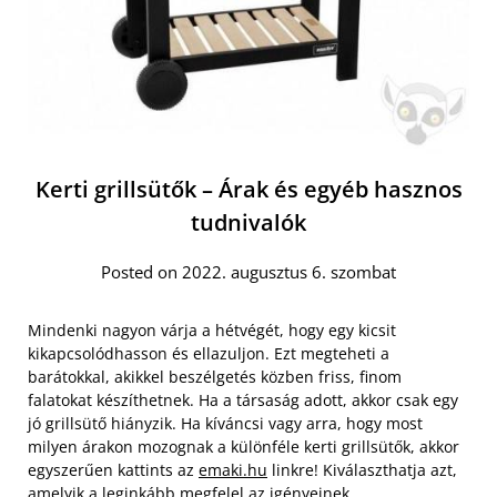
Kerti grillsütők – Árak és egyéb hasznos
tudnivalók
Posted on 2022. augusztus 6. szombat
Mindenki nagyon várja a hétvégét, hogy egy kicsit
kikapcsolódhasson és ellazuljon. Ezt megteheti a
barátokkal, akikkel beszélgetés közben friss, finom
falatokat készíthetnek. Ha a társaság adott, akkor csak egy
jó grillsütő hiányzik. Ha kíváncsi vagy arra, hogy most
milyen árakon mozognak a különféle kerti grillsütők, akkor
egyszerűen kattints az
emaki.hu
linkre! Kiválaszthatja azt,
amelyik a leginkább megfelel az igényeinek.