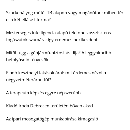
Szürkehályog műtét TB alapon vagy magánúton: miben tér
el a két ellátási forma?
Mesterséges intelligencia alapú telefonos asszisztens
fogászatok számára: így érdemes nekikezdeni
Mitől függ a gépjármű-biztosítás díja? A leggyakoribb
befolyásoló tényezők
Eladó keszthelyi lakások árai: mit érdemes nézni a
négyzetméteráron túl?
A terapeuta képzés egyre népszerűbb
Kiadó iroda Debrecen területén bőven akad
Az ipari mosogatógép munkabírása kimagasló