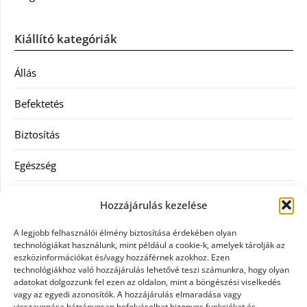
Kiállító kategóriák
Állás
Befektetés
Biztosítás
Egészség
Hitel
Hozzájárulás kezelése
Ingatlan
A legjobb felhasználói élmény biztosítása érdekében olyan
technológiákat használunk, mint például a cookie-k, amelyek tárolják az
Művészetek és szórakozás
eszközinformációkat és/vagy hozzáférnek azokhoz. Ezen
technológiákhoz való hozzájárulás lehetővé teszi számunkra, hogy olyan
adatokat dolgozzunk fel ezen az oldalon, mint a böngészési viselkedés
Múzeumok
vagy az egyedi azonosítók. A hozzájárulás elmaradása vagy
visszavonása hátrányosan befolyásolhat bizonyos funkciókat és