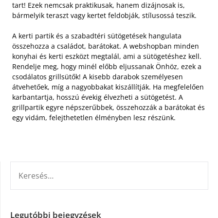
tart! Ezek nemcsak praktikusak, hanem dizájnosak is,
bármelyik teraszt vagy kertet feldobják, stílusossá teszik.
A kerti partik és a szabadtéri sütögetések hangulata
összehozza a családot, barátokat. A webshopban minden
konyhai és kerti eszközt megtalál, ami a sütögetéshez kell.
Rendelje meg, hogy minél előbb eljussanak Önhöz, ezek a
csodálatos grillsütők! A kisebb darabok személyesen
átvehetőek, míg a nagyobbakat kiszállítják. Ha megfelelően
karbantartja, hosszú évekig élvezheti a sütögetést. A
grillpartik egyre népszerűbbek, összehozzák a barátokat és
egy vidám, felejthetetlen élményben lesz részünk.
KERESÉS:
Legutóbbi bejegyzések