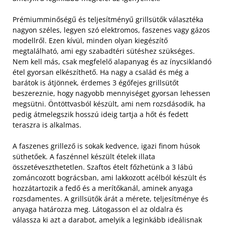
Prémiumminőségű és teljesítményű grillsütők választéka
nagyon széles, legyen szó elektromos, faszenes vagy gázos
modellről. Ezen kívül, minden olyan kiegészítő
megtalálható, ami egy szabadtéri sütéshez szükséges.
Nem kell más, csak megfelelő alapanyag és az ínycsiklandó
étel gyorsan elkészíthető. Ha nagy a család és még a
barátok is átjönnek, érdemes 3 égőfejes grillsütőt
beszereznie, hogy nagyobb mennyiséget gyorsan lehessen
megsütni. Öntöttvasból készült, ami nem rozsdásodik, ha
pedig átmelegszik hosszú ideig tartja a hőt és fedett
teraszra is alkalmas.
A faszenes grillező is sokak kedvence, igazi finom húsok
süthetőek. A faszénnel készült ételek illata
összetéveszthetetlen. Szaftos ételt főzhetünk a 3 lábú
zománcozott bográcsban, ami lakkozott acélból készült és
hozzátartozik a fedő és a merítőkanál, aminek anyaga
rozsdamentes. A grillsütők árát a mérete, teljesítménye és
anyaga határozza meg. Látogasson el az oldalra és
válassza ki azt a darabot, amelyik a leginkább ideálisnak