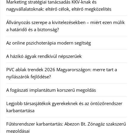
Marketing stratégiai tanácsadás KKV-knak és
nagyvállalatoknak: eltérő célok, eltérő megközelítés
Állványozás szerepe a kivitelezésekben – miért ezen múlik
a határidő és a biztonság?
Az online pszichoterápia modern segítség
A házikó ágyak rendkívül népszerűek
PVC ablak trendek 2026 Magyarországon: merre tart a
nyílászárók fejlődése?
A fogászati implantátum korszerű megoldás
Legjobb társasjátékok gyerekeknek és az öntözőrendszer
karbantartása
Fűtésrendszer karbantartás: Abezon Bt. Zónagáz szakszerű
megoldásai