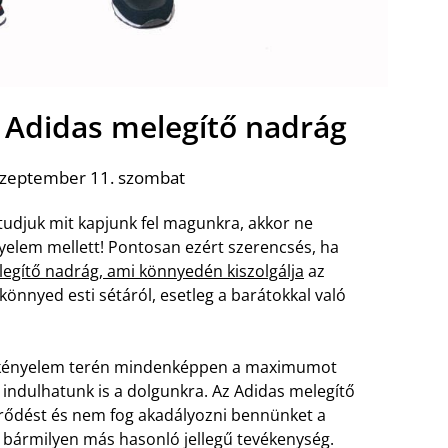
z Adidas melegítő nadrág
szeptember 11. szombat
udjuk mit kapjunk fel magunkra, akkor ne
elem mellett! Pontosan ezért szerencsés, ha
egítő nadrág, ami könnyedén kiszolgálja
az
könnyed esti sétáról, esetleg a barátokkal való
 a kényelem terén mindenképpen a maximumot
r indulhatunk is a dolgunkra. Az Adidas melegítő
yűrődést és nem fog akadályozni bennünket a
 bármilyen más hasonló jellegű tevékenység.