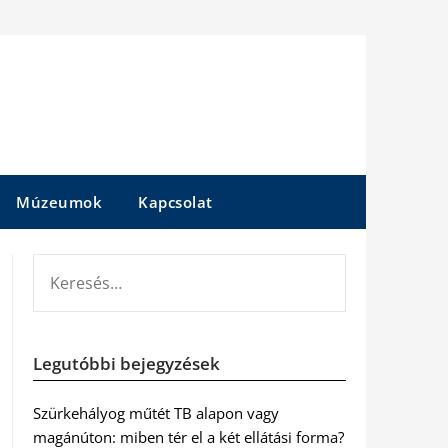
Múzeumok
Kapcsolat
KERESÉS:
Legutóbbi bejegyzések
Szürkehályog műtét TB alapon vagy
magánúton: miben tér el a két ellátási forma?