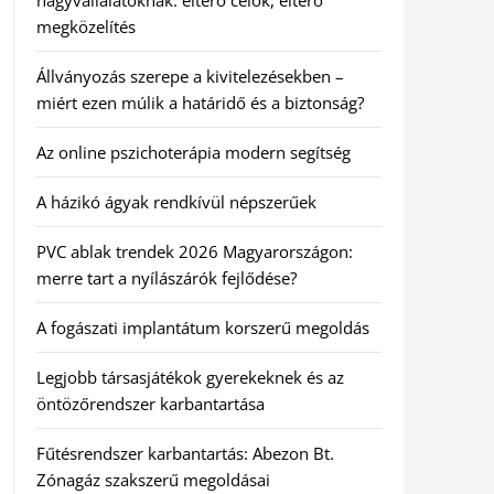
nagyvállalatoknak: eltérő célok, eltérő
megközelítés
Állványozás szerepe a kivitelezésekben –
miért ezen múlik a határidő és a biztonság?
Az online pszichoterápia modern segítség
A házikó ágyak rendkívül népszerűek
PVC ablak trendek 2026 Magyarországon:
merre tart a nyílászárók fejlődése?
A fogászati implantátum korszerű megoldás
Legjobb társasjátékok gyerekeknek és az
öntözőrendszer karbantartása
Fűtésrendszer karbantartás: Abezon Bt.
Zónagáz szakszerű megoldásai