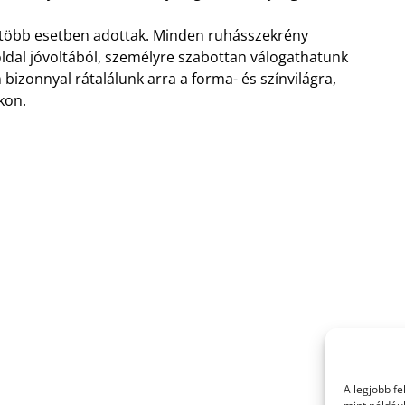
egtöbb esetben adottak. Minden ruhásszekrény
dal jóvoltából, személyre szabottan válogathatunk
bizonnyal rátalálunk arra a forma- és színvilágra,
kon.
A legjobb f