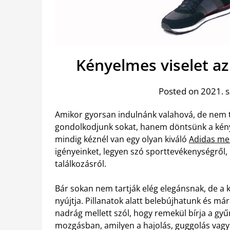
Kényelmes viselet a
Posted on 2021. 
Amikor gyorsan indulnánk valahová, de nem t
gondolkodjunk sokat, hanem döntsünk a kény
mindig kéznél van egy olyan kiváló
Adidas mel
igényeinket, legyen szó sporttevékenységről, 
találkozásról.
Bár sokan nem tartják elég elegánsnak, de
nyújtja. Pillanatok alatt belebújhatunk és má
nadrág mellett szól, hogy remekül bírja a g
mozgásban, amilyen a hajolás, guggolás vagy