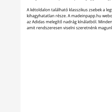
A kétoldalon található klasszikus zsebek a l
kihagyhatatlan része. A madeinpapp.hu webol
az Adidas melegítő nadrág kínálatból. Minden 
amit rendszeresen viselni szeretnénk magun