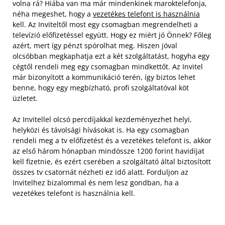
volna rá? Hiába van ma már mindenkinek maroktelefonja,
néha megeshet, hogy a
vezetékes telefont is használnia
kell. Az Inviteltől most egy csomagban megrendelheti a
televízió előfizetéssel együtt. Hogy ez miért jó Önnek? Főleg
azért, mert így pénzt spórolhat meg. Hiszen jóval
olcsóbban megkaphatja ezt a két szolgáltatást, hogyha egy
cégtől rendeli meg egy csomagban mindkettőt. Az Invitel
már bizonyított a kommunikáció terén, így biztos lehet
benne, hogy egy megbízható, profi szolgáltatóval köt
üzletet.
Az Invitellel olcsó percdíjakkal kezdeményezhet helyi,
helyközi és távolsági hívásokat is. Ha egy csomagban
rendeli meg a tv előfizetést és a vezetékes telefont is, akkor
az első három hónapban mindössze 1200 forint havidíjat
kell fizetnie, és ezért cserében a szolgáltató által biztosított
összes tv csatornát nézheti ez idő alatt. Forduljon az
Invitelhez bizalommal és nem lesz gondban, ha a
vezetékes telefont is használnia kell.