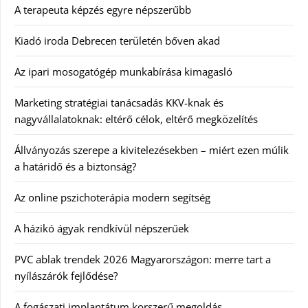
A terapeuta képzés egyre népszerűbb
Kiadó iroda Debrecen területén bőven akad
Az ipari mosogatógép munkabírása kimagasló
Marketing stratégiai tanácsadás KKV-knak és
nagyvállalatoknak: eltérő célok, eltérő megközelítés
Állványozás szerepe a kivitelezésekben – miért ezen múlik
a határidő és a biztonság?
Az online pszichoterápia modern segítség
A házikó ágyak rendkívül népszerűek
PVC ablak trendek 2026 Magyarországon: merre tart a
nyílászárók fejlődése?
A fogászati implantátum korszerű megoldás