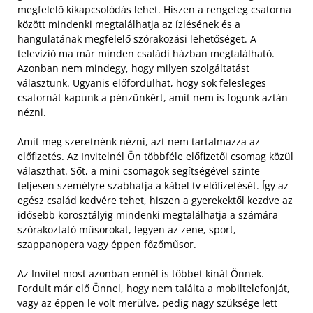
megfelelő kikapcsolódás lehet. Hiszen a rengeteg csatorna
között mindenki megtalálhatja az ízlésének és a
hangulatának megfelelő szórakozási lehetőséget. A
televízió ma már minden családi házban megtalálható.
Azonban nem mindegy, hogy milyen szolgáltatást
választunk. Ugyanis előfordulhat, hogy sok felesleges
csatornát kapunk a pénzünkért, amit nem is fogunk aztán
nézni.
Amit meg szeretnénk nézni, azt nem tartalmazza az
előfizetés. Az Invitelnél Ön többféle előfizetői csomag közül
választhat. Sőt, a mini csomagok segítségével szinte
teljesen személyre szabhatja a kábel tv előfizetését. Így az
egész család kedvére tehet, hiszen a gyerekektől kezdve az
idősebb korosztályig mindenki megtalálhatja a számára
szórakoztató műsorokat, legyen az zene, sport,
szappanopera vagy éppen főzőműsor.
Az Invitel most azonban ennél is többet kínál Önnek.
Fordult már elő Önnel, hogy nem találta a mobiltelefonját,
vagy az éppen le volt merülve, pedig nagy szüksége lett