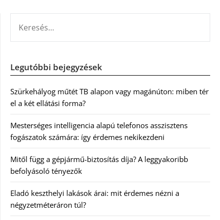
KERESÉS:
Legutóbbi bejegyzések
Szürkehályog műtét TB alapon vagy magánúton: miben tér
el a két ellátási forma?
Mesterséges intelligencia alapú telefonos asszisztens
fogászatok számára: így érdemes nekikezdeni
Mitől függ a gépjármű-biztosítás díja? A leggyakoribb
befolyásoló tényezők
Eladó keszthelyi lakások árai: mit érdemes nézni a
négyzetméteráron túl?