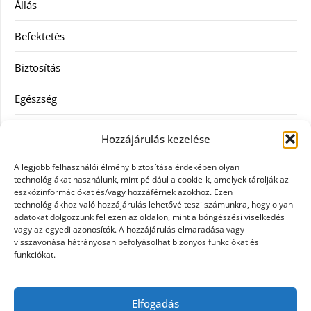
Állás
Befektetés
Biztosítás
Egészség
Hitel
Hozzájárulás kezelése
Ingatlan
A legjobb felhasználói élmény biztosítása érdekében olyan
technológiákat használunk, mint például a cookie-k, amelyek tárolják az
Művészetek és szórakozás
eszközinformációkat és/vagy hozzáférnek azokhoz. Ezen
technológiákhoz való hozzájárulás lehetővé teszi számunkra, hogy olyan
adatokat dolgozzunk fel ezen az oldalon, mint a böngészési viselkedés
Múzeumok
vagy az egyedi azonosítók. A hozzájárulás elmaradása vagy
visszavonása hátrányosan befolyásolhat bizonyos funkciókat és
Szolgáltatás
funkciókat.
Szórakozás
Elfogadás