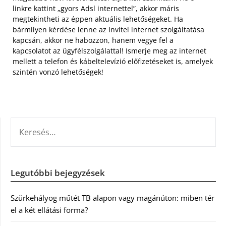
linkre kattint „gyors Adsl internettel”, akkor máris
megtekintheti az éppen aktuális lehetőségeket. Ha
bármilyen kérdése lenne az Invitel internet szolgáltatása
kapcsán, akkor ne habozzon, hanem vegye fel a
kapcsolatot az ügyfélszolgálattal! Ismerje meg az internet
mellett a telefon és kábeltelevízió előfizetéseket is, amelyek
szintén vonzó lehetőségek!
KERESÉS:
Legutóbbi bejegyzések
Szürkehályog műtét TB alapon vagy magánúton: miben tér
el a két ellátási forma?