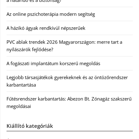
a határidő és a biztonság?
Az online pszichoterápia modern segítség
A házikó ágyak rendkívül népszerűek
PVC ablak trendek 2026 Magyarországon: merre tart a
nyílászárók fejlődése?
A fogászati implantátum korszerű megoldás
Legjobb társasjátékok gyerekeknek és az öntözőrendszer
karbantartása
Fűtésrendszer karbantartás: Abezon Bt. Zónagáz szakszerű
megoldásai
Kiállító kategóriák