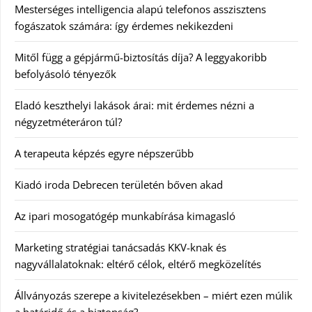
Mesterséges intelligencia alapú telefonos asszisztens
fogászatok számára: így érdemes nekikezdeni
Mitől függ a gépjármű-biztosítás díja? A leggyakoribb
befolyásoló tényezők
Eladó keszthelyi lakások árai: mit érdemes nézni a
négyzetméteráron túl?
A terapeuta képzés egyre népszerűbb
Kiadó iroda Debrecen területén bőven akad
Az ipari mosogatógép munkabírása kimagasló
Marketing stratégiai tanácsadás KKV-knak és
nagyvállalatoknak: eltérő célok, eltérő megközelítés
Állványozás szerepe a kivitelezésekben – miért ezen múlik