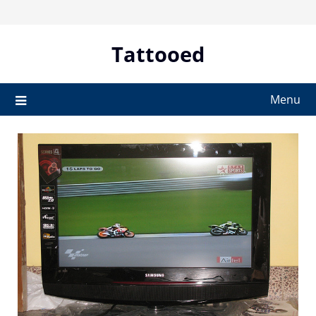
Skip
to
content
Tattooed
Menu