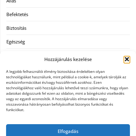
Állás
Befektetés
Biztosítás
Egészség
Hitel
Hozzájárulás kezelése
Ingatlan
A legjobb felhasználói élmény biztosítása érdekében olyan
technológiákat használunk, mint például a cookie-k, amelyek tárolják az
Művészetek és szórakozás
eszközinformációkat és/vagy hozzáférnek azokhoz. Ezen
technológiákhoz való hozzájárulás lehetővé teszi számunkra, hogy olyan
adatokat dolgozzunk fel ezen az oldalon, mint a böngészési viselkedés
Múzeumok
vagy az egyedi azonosítók. A hozzájárulás elmaradása vagy
visszavonása hátrányosan befolyásolhat bizonyos funkciókat és
Szolgáltatás
funkciókat.
Szórakozás
Elfogadás