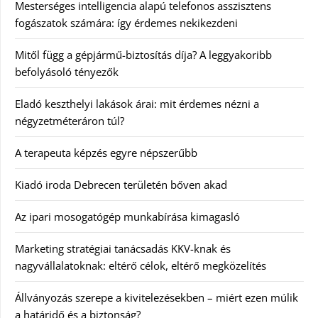
Mesterséges intelligencia alapú telefonos asszisztens
fogászatok számára: így érdemes nekikezdeni
Mitől függ a gépjármű-biztosítás díja? A leggyakoribb
befolyásoló tényezők
Eladó keszthelyi lakások árai: mit érdemes nézni a
négyzetméteráron túl?
A terapeuta képzés egyre népszerűbb
Kiadó iroda Debrecen területén bőven akad
Az ipari mosogatógép munkabírása kimagasló
Marketing stratégiai tanácsadás KKV-knak és
nagyvállalatoknak: eltérő célok, eltérő megközelítés
Állványozás szerepe a kivitelezésekben – miért ezen múlik
a határidő és a biztonság?