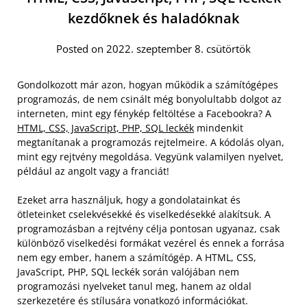
kezdőknek és haladóknak
Posted on 2022. szeptember 8. csütörtök
Gondolkozott már azon, hogyan működik a számítógépes
programozás, de nem csinált még bonyolultabb dolgot az
interneten, mint egy fénykép feltöltése a Facebookra? A
HTML, CSS, JavaScript, PHP, SQL leckék
mindenkit
megtanítanak a programozás rejtelmeire. A kódolás olyan,
mint egy rejtvény megoldása. Vegyünk valamilyen nyelvet,
például az angolt vagy a franciát!
Ezeket arra használjuk, hogy a gondolatainkat és
ötleteinket cselekvésekké és viselkedésekké alakítsuk. A
programozásban a rejtvény célja pontosan ugyanaz, csak
különböző viselkedési formákat vezérel és ennek a forrása
nem egy ember, hanem a számítógép. A HTML, CSS,
JavaScript, PHP, SQL leckék során valójában nem
programozási nyelveket tanul meg, hanem az oldal
szerkezetére és stílusára vonatkozó információkat.