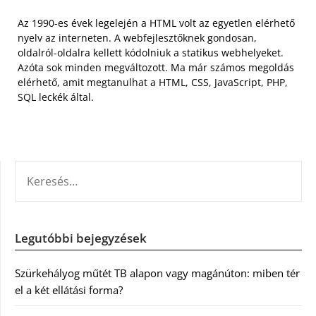
Az 1990-es évek legelején a HTML volt az egyetlen elérhető
nyelv az interneten. A webfejlesztőknek gondosan,
oldalról-oldalra kellett kódolniuk a statikus webhelyeket.
Azóta sok minden megváltozott. Ma már számos megoldás
elérhető, amit megtanulhat a HTML, CSS, JavaScript, PHP,
SQL leckék által.
KERESÉS:
Legutóbbi bejegyzések
Szürkehályog műtét TB alapon vagy magánúton: miben tér
el a két ellátási forma?