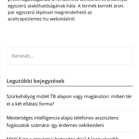
egyszerű alakíthatóságának hála. A termék korrekt áron,
pár egyszerű lépéssel megrendelhető az
aceltrapezlemez.hu weboldalról.
KERESÉS:
Legutóbbi bejegyzések
Szürkehályog műtét TB alapon vagy magánúton: miben tér
el a két ellátási forma?
Mesterséges intelligencia alapú telefonos asszisztens
fogászatok számára: így érdemes nekikezdeni
Mitől függ a gépjármű-biztosítás díja? A leggyakoribb