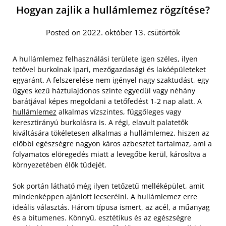
Hogyan zajlik a hullámlemez rögzítése?
Posted on 2022. október 13. csütörtök
A hullámlemez felhasználási területe igen széles, ilyen
tetővel burkolnak ipari, mezőgazdasági és lakóépületeket
egyaránt. A felszerelése nem igényel nagy szaktudást, egy
ügyes kezű háztulajdonos szinte egyedül vagy néhány
barátjával képes megoldani a tetőfedést 1-2 nap alatt. A
hullámlemez
alkalmas vízszintes, függőleges vagy
keresztirányú burkolásra is. A régi, elavult palatetők
kiváltására tökéletesen alkalmas a hullámlemez, hiszen az
előbbi egészségre nagyon káros azbesztet tartalmaz, ami a
folyamatos elöregedés miatt a levegőbe kerül, károsítva a
környezetében élők tüdejét.
Sok portán látható még ilyen tetőzetű melléképület, amit
mindenképpen ajánlott lecserélni. A hullámlemez erre
ideális választás. Három típusa ismert, az acél, a műanyag
és a bitumenes. Könnyű, esztétikus és az egészségre