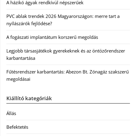
A házikó ágyak rendkívül népszerűek
PVC ablak trendek 2026 Magyarországon: merre tart a
nyílászárók fejlődése?
A fogászati implantátum korszerű megoldás
Legjobb társasjátékok gyerekeknek és az öntözőrendszer
karbantartása
Fűtésrendszer karbantartás: Abezon Bt. Zónagáz szakszerű
megoldásai
Kiállító kategóriák
Állás
Befektetés