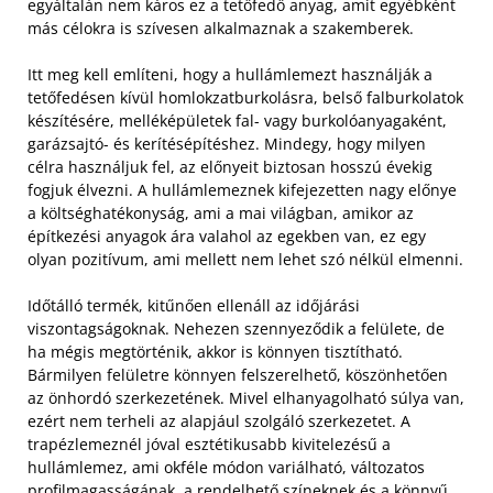
egyáltalán nem káros ez a tetőfedő anyag, amit egyébként
más célokra is szívesen alkalmaznak a szakemberek.
Itt meg kell említeni, hogy a hullámlemezt használják a
tetőfedésen kívül homlokzatburkolásra, belső falburkolatok
készítésére, melléképületek fal- vagy burkolóanyagaként,
garázsajtó- és kerítésépítéshez. Mindegy, hogy milyen
célra használjuk fel, az előnyeit biztosan hosszú évekig
fogjuk élvezni. A hullámlemeznek kifejezetten nagy előnye
a költséghatékonyság, ami a mai világban, amikor az
építkezési anyagok ára valahol az egekben van, ez egy
olyan pozitívum, ami mellett nem lehet szó nélkül elmenni.
Időtálló termék, kitűnően ellenáll az időjárási
viszontagságoknak. Nehezen szennyeződik a felülete, de
ha mégis megtörténik, akkor is könnyen tisztítható.
Bármilyen felületre könnyen felszerelhető, köszönhetően
az önhordó szerkezetének. Mivel elhanyagolható súlya van,
ezért nem terheli az alapjául szolgáló szerkezetet. A
trapézlemeznél jóval esztétikusabb kivitelezésű a
hullámlemez, ami okféle módon variálható, változatos
profilmagasságának, a rendelhető színeknek és a könnyű,