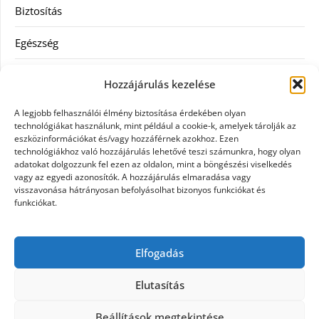
Biztosítás
Egészség
Hitel
Hozzájárulás kezelése
Ingatlan
A legjobb felhasználói élmény biztosítása érdekében olyan
technológiákat használunk, mint például a cookie-k, amelyek tárolják az
Művészetek és szórakozás
eszközinformációkat és/vagy hozzáférnek azokhoz. Ezen
technológiákhoz való hozzájárulás lehetővé teszi számunkra, hogy olyan
adatokat dolgozzunk fel ezen az oldalon, mint a böngészési viselkedés
Múzeumok
vagy az egyedi azonosítók. A hozzájárulás elmaradása vagy
visszavonása hátrányosan befolyásolhat bizonyos funkciókat és
Szolgáltatás
funkciókat.
Szórakozás
Elfogadás
Webáruház
Elutasítás
Beállítások megtekintése