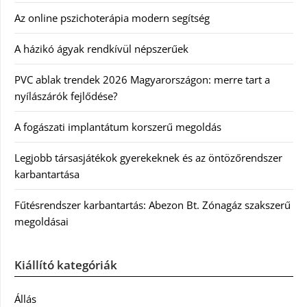
Az online pszichoterápia modern segítség
A házikó ágyak rendkívül népszerűek
PVC ablak trendek 2026 Magyarországon: merre tart a
nyílászárók fejlődése?
A fogászati implantátum korszerű megoldás
Legjobb társasjátékok gyerekeknek és az öntözőrendszer
karbantartása
Fűtésrendszer karbantartás: Abezon Bt. Zónagáz szakszerű
megoldásai
Kiállító kategóriák
Állás