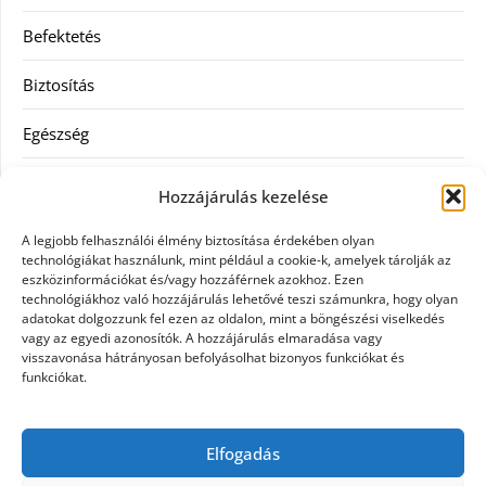
Befektetés
Biztosítás
Egészség
Hitel
Hozzájárulás kezelése
Ingatlan
A legjobb felhasználói élmény biztosítása érdekében olyan
technológiákat használunk, mint például a cookie-k, amelyek tárolják az
Művészetek és szórakozás
eszközinformációkat és/vagy hozzáférnek azokhoz. Ezen
technológiákhoz való hozzájárulás lehetővé teszi számunkra, hogy olyan
adatokat dolgozzunk fel ezen az oldalon, mint a böngészési viselkedés
Múzeumok
vagy az egyedi azonosítók. A hozzájárulás elmaradása vagy
visszavonása hátrányosan befolyásolhat bizonyos funkciókat és
Szolgáltatás
funkciókat.
Szórakozás
Elfogadás
Webáruház