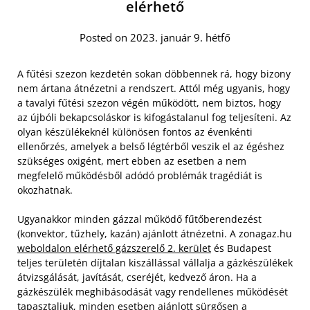
elérhető
Posted on 2023. január 9. hétfő
A fűtési szezon kezdetén sokan döbbennek rá, hogy bizony
nem ártana átnézetni a rendszert. Attól még ugyanis, hogy
a tavalyi fűtési szezon végén működött, nem biztos, hogy
az újbóli bekapcsoláskor is kifogástalanul fog teljesíteni. Az
olyan készülékeknél különösen fontos az évenkénti
ellenőrzés, amelyek a belső légtérből veszik el az égéshez
szükséges oxigént, mert ebben az esetben a nem
megfelelő működésből adódó problémák tragédiát is
okozhatnak.
Ugyanakkor minden gázzal működő fűtőberendezést
(konvektor, tűzhely, kazán) ajánlott átnézetni. A zonagaz.hu
weboldalon elérhető gázszerelő 2. kerület
és Budapest
teljes területén díjtalan kiszállással vállalja a gázkészülékek
átvizsgálását, javítását, cseréjét, kedvező áron. Ha a
gázkészülék meghibásodását vagy rendellenes működését
tapasztaljuk, minden esetben ajánlott sürgősen a