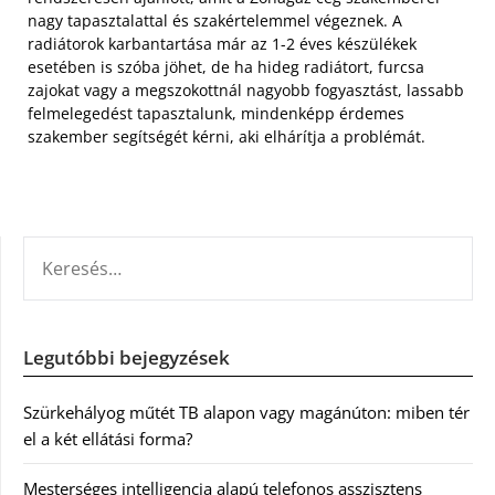
nagy tapasztalattal és szakértelemmel végeznek. A
radiátorok karbantartása már az 1-2 éves készülékek
esetében is szóba jöhet, de ha hideg radiátort, furcsa
zajokat vagy a megszokottnál nagyobb fogyasztást, lassabb
felmelegedést tapasztalunk, mindenképp érdemes
szakember segítségét kérni, aki elhárítja a problémát.
KERESÉS:
Legutóbbi bejegyzések
Szürkehályog műtét TB alapon vagy magánúton: miben tér
el a két ellátási forma?
Mesterséges intelligencia alapú telefonos asszisztens