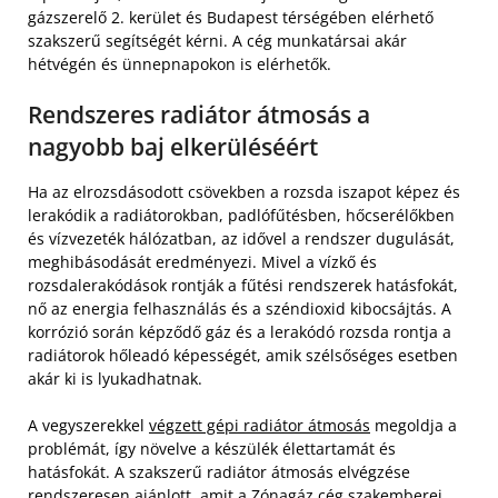
gázszerelő 2. kerület és Budapest térségében elérhető
szakszerű segítségét kérni. A cég munkatársai akár
hétvégén és ünnepnapokon is elérhetők.
Rendszeres radiátor átmosás a
nagyobb baj elkerüléséért
Ha az elrozsdásodott csövekben a rozsda iszapot képez és
lerakódik a radiátorokban, padlófűtésben, hőcserélőkben
és vízvezeték hálózatban, az idővel a rendszer dugulását,
meghibásodását eredményezi. Mivel a vízkő és
rozsdalerakódások rontják a fűtési rendszerek hatásfokát,
nő az energia felhasználás és a széndioxid kibocsájtás. A
korrózió során képződő gáz és a lerakódó rozsda rontja a
radiátorok hőleadó képességét, amik szélsőséges esetben
akár ki is lyukadhatnak.
A vegyszerekkel
végzett gépi radiátor átmosás
megoldja a
problémát, így növelve a készülék élettartamát és
hatásfokát. A szakszerű radiátor átmosás elvégzése
rendszeresen ajánlott, amit a Zónagáz cég szakemberei