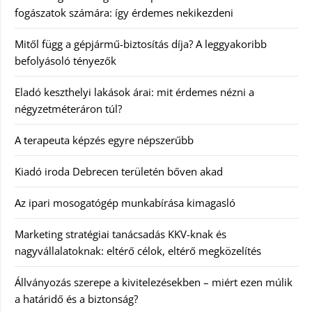
fogászatok számára: így érdemes nekikezdeni
Mitől függ a gépjármű-biztosítás díja? A leggyakoribb
befolyásoló tényezők
Eladó keszthelyi lakások árai: mit érdemes nézni a
négyzetméteráron túl?
A terapeuta képzés egyre népszerűbb
Kiadó iroda Debrecen területén bőven akad
Az ipari mosogatógép munkabírása kimagasló
Marketing stratégiai tanácsadás KKV-knak és
nagyvállalatoknak: eltérő célok, eltérő megközelítés
Állványozás szerepe a kivitelezésekben – miért ezen múlik
a határidő és a biztonság?