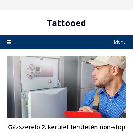
Skip
to
content
Tattooed
Menu
Gázszerelő 2. kerület területén non-stop